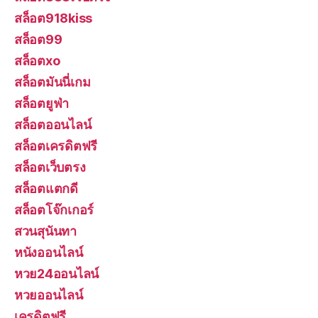
สล็อต918kiss
สล็อต99
สล็อตxo
สล็อตมันนี่เกม
สล็อตยูฟ่า
สล็อตออนไลน์
สล็อตเครดิตฟรี
สล็อตเว็บตรง
สล็อตแตกดี
สล็อตโจ๊กเกอร์
สวนสุนันทา
หนังออนไลน์
หวย24ออนไลน์
หวยออนไลน์
เครดิตฟรี