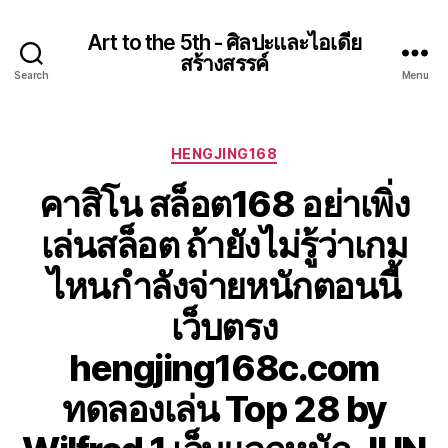
Art to the 5th - ศิลปะและไอเดีย
สร้างสรรค์
Search
Menu
Categories
HENGJING168
คาสิโน สล็อต168 อย่าเพิ่ง
เล่นสล็อต ถ้ายังไม่รู้ว่าเกม
ไหนกำลังจ่ายหนักตอนนี้
เว็บตรง
hengjing168c.com
ทดลองเล่น Top 28 by