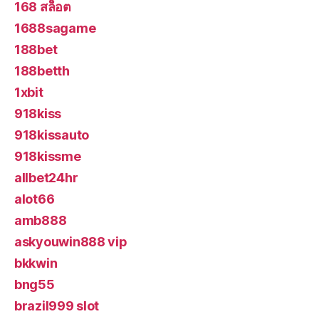
168 สล็อต
1688sagame
188bet
188betth
1xbit
918kiss
918kissauto
918kissme
allbet24hr
alot66
amb888
askyouwin888 vip
bkkwin
bng55
brazil999 slot