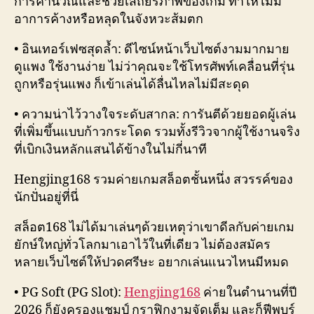
การคำนวณและช่วยเสถียรภาพของเกม ทำให้ไม่มี
อาการค้างหรือหลุดในจังหวะส้มตก
• อินเทอร์เฟซสุดล้ำ: ดีไซน์หน้าเว็บไซต์งามมากมาย
ดูแพง ใช้งานง่าย ไม่ว่าคุณจะใช้โทรศัพท์เคลื่อนที่รุ่น
ถูกหรือรุ่นแพง ก็เข้าเล่นได้ลื่นไหลไม่มีสะดุด
• ความน่าไว้วางใจระดับสากล: การันตีด้วยยอดผู้เล่น
ที่เพิ่มขึ้นแบบก้าวกระโดด รวมทั้งรีวิวจากผู้ใช้งานจริง
ที่เบิกเงินหลักแสนได้ข้างในไม่กี่นาที
Hengjing168 รวมค่ายเกมสล็อตชั้นหนึ่ง สวรรค์ของ
นักปั่นอยู่ที่นี่
สล็อต168 ไม่ได้มาเล่นๆด้วยเหตุว่าเขาดีลกับค่ายเกม
ยักษ์ใหญ่ทั่วโลกมาเอาไว้ในที่เดียว ไม่ต้องสมัคร
หลายเว็บไซต์ให้ปวดศรีษะ อยากเล่นแนวไหนมีหมด
• PG Soft (PG Slot):
Hengjing168
ค่ายในตำนานที่ปี
2026 ก็ยังครองแชมป์ กราฟิกงามจัดเต็ม และก็ฟีพบร์