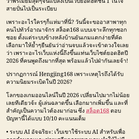
ว่าพรีเมียมสุดๆจนแปลงเป็นเว็บยอดฮิตชั้น 1 ในใจ
สายปั่นไปเป็นระเบียบ
เพราะอะไรใครๆก็แห่มาที่นี่? วันนี้จะขออาสาพาทุก
คนไปทัวร์อาณาจักร สล็อต168 แบบเจาะลึกทุกซอก
ซอย ตั้งแต่ระบบข้างหลังบ้านยันเกมแตกง่ายที่คัด
เลือกมาให้ย้ำๆยืนยันว่าอ่านจบแล้วจะเข้าดวงใจเลย
ว่า เพราะอะไรเว็บแห่งนี้ถึงขึ้นแท่นเว็บไซต์ยอดฮิตปี
2026 ที่คนพูดถึงมากที่สุด พร้อมแล้วไปฝ่ากันเลยจ้า!
ปรากฏการณ์ Hengjing168 เพราะเหตุไรถึงได้รับ
ความนิยมระเบิดในปี 2026?
โลกของเกมออนไลน์ในปี 2026 เปลี่ยนไปมากไม่น้อย
เลยทีเดียวจ้ะ ผู้เล่นฉลาดขึ้น เลือกมากเพิ่มขึ้น และที่
สำคัญเป็นความไวต้องมาก่อน ซึ่ง
สล็อต168
ตอบ
ปัญหานี้ได้แบบ 10/10 คะแนนเต็ม
• ระบบ AI อัจฉริยะ: เว็บเขาใช้ระบบ AI สำหรับเพื่อ