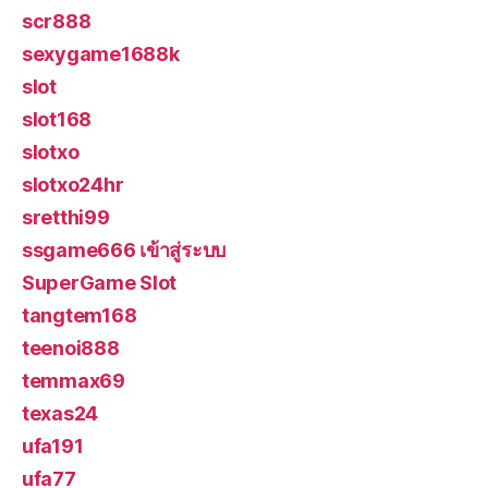
scr888
sexygame1688k
slot
slot168
slotxo
slotxo24hr
sretthi99
ssgame666 เข้าสู่ระบบ
SuperGame Slot
tangtem168
teenoi888
temmax69
texas24
ufa191
ufa77