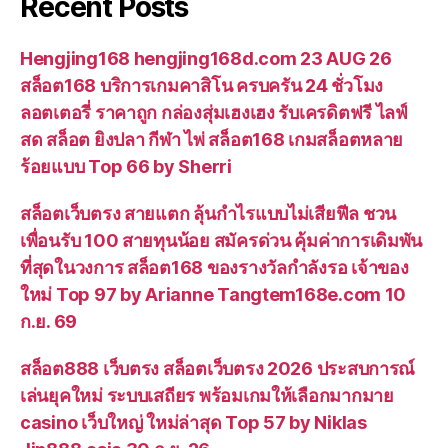
Recent Posts
Hengjing168 hengjing168d.com 23 AUG 26
สล็อต168 บริการเกมคาสิโน ครบครัน 24 ชั่วโมง
ลอตเตอรี่ ราคาถูก กล่องสุ่มเฮงเฮง รับเครดิตฟรี ไลฟ์
สด สล็อต ยิงปลา กีฬา ไพ่ สล็อต168 เกมสล็อตหลาย
ร้อยแบบ Top 66 by Sherri
สล็อตเว็บตรง สายแตก ลุ้นกำไรแบบไม่เสียฟีล ชวน
เพื่อนรับ 100 สายทุนน้อย สมัครด่วน คุ้มค่าการเดิมพัน
ที่สุดในวงการ สล็อต168 ของรางวัลกำลังรอ เจ้าของ
ใหม่ Top 97 by Arianne Tangtem168e.com 10
ก.ย. 69
สล็อต888 เว็บตรง สล็อตเว็บตรง 2026 ประสบการณ์
เล่นยุคใหม่ ระบบเสถียร พร้อมเกมให้เลือกมากมาย
casino เว็บใหญ่ ใหม่ล่าสุด Top 57 by Niklas