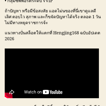
• กลุ่มซัพพอร์ตระดับ VVIP
ถ้าปัญหา หรือมีข้อสงสัย แอดไม่นของที่นี่เขาดูแลดี
เลิศ ตอบไว สุภาพ และก็ขจัดปัญหาได้จริง ตลอด 1 วัน
ไม่มีทางหยุดราชการจ้ะ
แนวทางปั่นสล็อตให้แตกที่ Hengjing168 ฉบับอัปเดต
2026