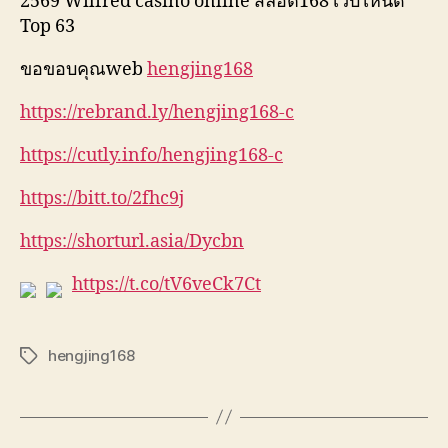
2569 Wilfred casino online สล็อต168 เว็บไหนดี
Top 63
ขอขอบคุณweb
hengjing168
https://rebrand.ly/hengjing168-c
https://cutly.info/hengjing168-c
https://bitt.to/2fhc9j
https://shorturl.asia/Dycbn
https://t.co/tV6veCk7Ct
hengjing168
Tags