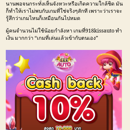
นานพอจนกระทั่งเห็นจังหวะหรือเกิดความใกล้ชิด มัน
ก็ทำให้เราไม่พบกับเกมที่ใช่จริงๆสักที เพราะว่าเราจะ
รู้สึกว่าเกมไหนก็เหมือนกันไปหมด
ผู้คนจำนวนไม่ใช้น้อยกำลังหา เกมที่918kissauto ทำ
เงิน มากกว่า “เกมที่เล่นแล้วเข้ากับตนเอง”