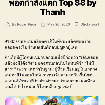
พอตกำลังแตก Top 88 by
Thanh
By
Roger Price
May 20, 2026
Sticky post
Post
Post
author
date
918kissme เกมสล็อตคาสิโนที่ชนะแจ็คพอต เว็บ
สล็อตตรงไม่ผ่านเอเย่นต์ตอบปัญหาผู้เล่น
ถ้าเกิดมีผู้ใดกันแน่มาบอกผมเมื่อปีก่อนว่า “เล่นสล็อต
แล้วมั่งมีได้จริง” ผมคงสวนกลับไปในทันทีว่า “ไม่มี
สาระ” เพราะเหตุว่าในฐานะผู้ที่วนเวียนอยู่ในแวดวง
เกมคาสิโนออนไลน์มานาน เจ็บมามากกับเว็บไซต์
เอเย่นต์จำพวกที่ว่า ฝากง่ายแต่ว่าถอนยาก พอเพียง
เล่นได้กำไรหน่อยก็โดนบล็อกยูสเซอร์