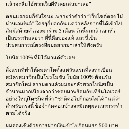
แล้วจะลืมไอ้พวกเว็บผีที่เคยเล่นมาเลย”
ตอนแรกผมก็ชั่งใจนะ เพราะว่าคำว่า “เว็บไซต์ตรง ไม่
ผ่านเอเย่นต์” ใครๆก็บอกกัน แต่ว่าหลังจากที่ได้เข้าไป
สัมผัสด้วยตัวเองมาร่วม 3 เดือน วันนี้ผมกล้าเอาหัว
เป็นประกันเลยว่า ที่นี่คือของแท้ และนี่เป็น
ประสบการณ์ตรงที่ผมอยากมาเล่าให้ฟังครับ
โบนัส 100% ที่มิได้มาแค่ตัวเลข
สิ่งแรกที่ทำให้ผมตาโตตั้งแต่วันแรกที่ลงทะเบียน
สมัครสมาชิกเป็นโปรโมชั่น โบนัส 100% ต้อนรับ
สมาชิกใหม่ ธรรมดาแล้วผมจะกลัวพวกโบนัสเป็น
จำนวนมากเนื่องจากว่าชอบมาพร้อมกับเทิร์นโอเวอร์
อย่างใหญ่โตชนิดที่ว่า “ชาติต่อไปก็ถอนไม่ได้” แต่ว่า
สำหรับตรงนี้ ข้อจำกัดค่อนข้างจะมีเหตุผลและกระทำ
ตามได้จริง
ผมลองเชิงด้วยการฝากเงินเข้าไปก้อนแรก 500 บาท