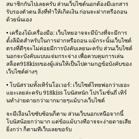
สมาชิกกันไปเลยครับ ส่วนเว็บไซต์นอกต้องมีเอกสาร
รับรองตัวตน สิ่งที่ทำให้เกิดเงิน ก่อนจะฝากหรือถอน
ด้วยนั่นเอง
• เครื่องไม้เครื่องมือ: เว็บไทยอาจจะมีบ้างที่จะมีการ
ตั้งลิมิตสำหรับในการฝากหรือถอน แม้กระนั้นเว็บไซต์
ตรงที่ดีๆจะไม่ค่อยมีการบังคับเลยนะครับ ส่วนเว็บไซต์
นอกจะบังคับแบบแจ่มกระจ่าง เพื่อควบคุมการเล่น
สล็อต918kissของผู้เล่นให้เป็นไปตามกฎข้อบังคับของ
เว็บไซต์ต่างๆ
• โบนัสรวมทั้งเทิร์นโอเวอร์: เว็บไซต์ไทยพ่อกว่าเยอะ
แยะเลยล่ะครับ 918kiss โบนัสหนัก โปรโมชั่นถี่ เทิร์
นทำง่ายดายกว่ามากมายๆแม้บางเว็บไซต์
จะมีเงื่อนไขซับซ้อนก็ตาม ส่วนเว็บนอกเหนือจากนี้
โบนัสน้อยกว่ามาก แต่ข้อแม้บางทีอาจจะง่ายดายเสีย
ยิ่งกว่า ก็ตามทีเว็บเลยขอรับ