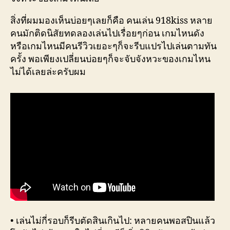
สิ่งที่ผมมองเห็นบ่อยๆเลยก็คือ คนเล่น 918kiss หลาย
คนมักติดนิสัยทดลองเล่นไปเรื่อยๆก่อน เกมไหนดัง
หรือเกมไหนมีคนรีวิวเยอะๆก็จะรีบแปรไปเล่นตามทัน
ครั้ง พอเพียงเปลี่ยนบ่อยๆก็จะจับจังหวะของเกมไหน
ไม่ได้เลยล่ะครับผม
• เล่นไม่กี่รอบก็รีบตัดสินเกินไป: หลายคนพอสปินแล้ว