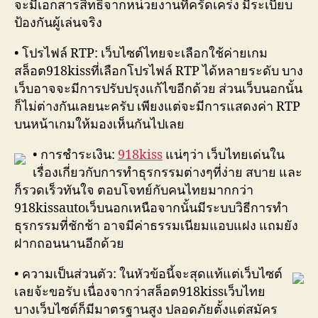
จะมีเอกสารสิทธิ์จากหน่วยงานที่ครัดเคร่ง มีระเบียบ
ป้องกันผู้เล่นจริง
• โปรไฟล์ RTP: เว็บไซต์ไทยจะเลือกใช้ค่ายเกม
สล็อต918kissที่เลือกโปรไฟล์ RTP ได้หลายระดับ บาง
เว็บอาจจะมีการปรับปรุงแก้ไขอีกด้วย ส่วนเว็บนอกนั้น
ก็ไม่ต่างกันเลยนะครับ เพียงแต่จะมีการแสดงค่า RTP
บนหน้าเกมให้มองเห็นกันไปเลย
• การชำระเงิน:
918kiss
แน่ๆว่า เว็บไทยเด่นใน
เรื่องเกี่ยวกับการทำธุรกรรมต่างๆที่ง่าย สบาย และ
ก็รวดเร็วทันใจ ตอบโจทย์กับคนไทยมากกว่า
918kissautoเว็บนอกเหนือจากนั้นมีระบบวิธีการทำ
ธุรกรรมที่ชักช้า อาจมีค่าธรรมเนียมแอบแฝง แถมยัง
ฝากถอนนานอีกด้วย
• ความเป็นส่วนตัว: ในหัวข้อนี้จะสุดแท้แต่เว็บไซต์
เลยจ้ะขอรับ เนื่องจากว่าสล็อต918kissเว็บไทย
บางเว็บไซต์ก็มีมาตรฐานสูง ปลอดภัยตั้งแต่สมัคร