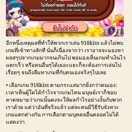
อีกหนึ่งเหตุผลที่ทำให้พวกเราเล่น 918kiss แล้วไม่พบ
เกมที่เข้าทางสักที นั่นก็เนื่องจากว่า เราอาจจะมองหา
ผลสรุปจากเกมมากจนเกินไป พอมองเห็นเกมทำเงินไว
แตกเร็ว หรือคนอื่นๆได้เยอะแยะก็จะต้องการเล่นไป
เรื่อยๆ จนถึงลืมหาเกมที่กับตนเองจริงๆไปเลย
• เลือกเกม 918kiss ตามกระแสมากยิ่งกว่าตนเอง:
เวลาเห็นผู้ใดได้กำไรจากเกมไหน มนุษย์เราก็ชอบ
คาดหมายว่าเกมนั้นคงจะให้ผลกำไรอย่างงั้นกับพวก
เราด้วย แต่ว่าอันที่จริงแล้ว แต่ละคนมีวิธีรับจังหวะ
เกมแตกต่างกัน การเลือกตามบุคคลอื่นตลอดไม่ได้
แสดงว่า