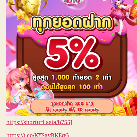
https://shorturl.asia/h7S5J
https://t.co/KYSavBKEqG