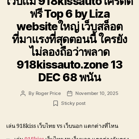
เว็บแม่ 918kissauto เครดิต
ฟรี Top 6 by Liza
websiteใหญ่ เว็บสล็อต
ที่มาแรงที่สุดตอนนี้ ใครยัง
ไม่ลองถือว่าพลาด
918kissauto.zone 13
DEC 68 พนัน
By
Roger Price
November 10, 2025
Post
Post
author
date
Sticky post
เล่น 918kiss เว็บไทย vs เว็บนอก แตกต่างที่ไหน