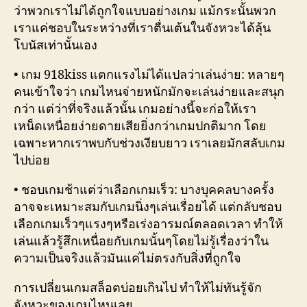
ว่าพวกเราไม่ได้ถูกใจแบบอย่างเกม แม้กระนั้นพวก
เราแค่ชอบในระหว่างที่เราตื่นเต้นในจังหวะได้ลุ้น
โบนัสเท่านั้นเอง
• เกม 918kiss แตกแรงไม่ได้แปลว่าเล่นง่าย: หลายๆ
คนเข้าใจว่า เกมไหนจ่ายหนักมักจะเล่นง่ายและสนุก
กว่า แต่ว่าที่จริงแล้วนั้น เกมอย่างนี้จะก่อให้เรา
เหน็ดเหนื่อยง่ายดายเสียยิ่งกว่าเกมปกติมาก โดย
เฉพาะหากเราพบกับช่วงเงียบยาว เราเลยมักสลับเกม
ไปบ่อย
• ชอบเกมช้าแต่ว่าเลือกเกมเร็ว: บางบุคคลบางครั้ง
อาจจะเหมาะสมกับเกมนิ่งๆเล่นเรื่อยได้ แต่กลับชอบ
เลือกเกมเร็วๆแรงๆหรือเร่งอารมณ์ตลอดเวลา ทำให้
เล่นแล้วรู้สึกเหนื่อยกับเกมนั้นๆโดยไม่รู้เรื่องว่าใน
ความเป็นจริงแล้วมันแค่ไม่ตรงกับสิ่งที่ถูกใจ
การเปลี่ยนเกมสล็อตบ่อยเกินไป ทำให้ไม่ทันรู้จัก
จังหวะของเกมไหนเลย