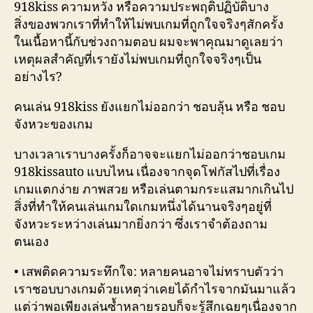
918kiss ความหวัง หรือความประพฤติปฏิบัติบาง
สิ่งของพวกเราที่ทำให้ไม่พบเกมที่ถูกใจจริงๆสักครั้ง
ในเนื้อหานี้กับช่วงถามตอบ ผมจะพาคุณมาดูเลยว่า
เหตุผลสำคัญที่เรายังไม่พบเกมที่ถูกใจจริงๆเป็น
อย่างไร?
คนเล่น 918kiss ยังแยกไม่ออกว่า ชอบลุ้น หรือ ชอบ
จังหวะของเกม
บางเวลาเราบางครั้งก็อาจจะแยกไม่ออกว่าชอบเกม
918kissauto แบบไหน เนื่องจากจุดโฟกัสไปที่เรื่อง
เกมแตกง่าย ภาพสวย หรือเล่นตามกระแสมากเกินไป
สิ่งที่ทำให้คนเล่นเกมใดเกมหนึ่งได้นานจริงๆอยู่ที่
จังหวะระหว่างเล่นมากยิ่งกว่า ซึ่งเราจำต้องถาม
ตนเอง
• เสพติดความระทึกใจ: หลายคนอาจไม่ทราบตัวว่า
เราชอบบางเกมด้วยเหตุว่าเคยได้กำไรจากมันมาแล้ว
แต่ว่าพอเพียงเล่นซ้ำหลายรอบก็จะรู้สึกเฉยๆเนื่องจาก