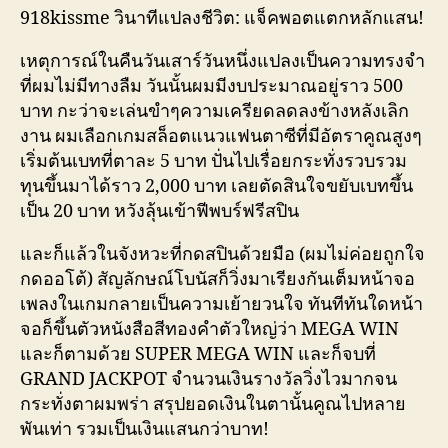
918kissme วินาทีแปลงชีวิต: แจ็คพอตแตกหลักแสน!
เหตุการณ์ในคืนวันเสาร์วันหนึ่งแปลงเป็นความทรงจำ
ที่ผมไม่มีทางลืม วันนั้นผมมีงบประมาณอยู่ราว 500
บาท กะว่าจะเล่นขำๆความเครียดลดลงข้างหลังเลิก
งาน ผมเลือกเกมสล็อตแนวแฟนตาซีที่มีอัตราคูณสูงๆ
เริ่มต้นเบทที่ตาละ 5 บาท ปั่นไปเรื่อยกระทั่งรวบรวม
ทุนขึ้นมาได้ราว 2,000 บาท เลยตัดสินใจขยับเบทขึ้น
เป็น 20 บาท หวังลุ้นเข้าฟีพบร์ฟรีสปิน
และก็แล้วในจังหวะที่กดสปินด้วยมือ (ผมไม่ค่อยถูกใจ
กดออโต้) สัญลักษณ์โบนัสก็วิ่งมาเรียงกันเต็มหน้าจอ
เพลงในเกมกลายเป็นความเย้ายวนใจ ทันทีทันใดหน้า
จอก็ขึ้นตัวหนังสือสีทองคำตัวใหญ่ว่า MEGA WIN
และก็ตามด้วย SUPER MEGA WIN และก็จบที่
GRAND JACKPOT จำนวนเงินรางวัลวิ่งไวมากจน
กระทั่งตาผมพร่า สรุปยอดเงินในตานั้นคูณไปหลาย
พันเท่า รวมเป็นเงินแสนกว่าบาท!