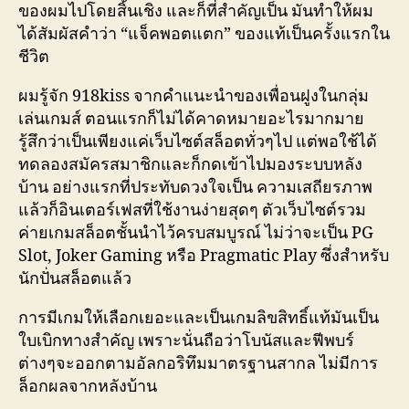
ของผมไปโดยสิ้นเชิง และก็ที่สำคัญเป็น มันทำให้ผม
ได้สัมผัสคำว่า “แจ็คพอตแตก” ของแท้เป็นครั้งแรกใน
ชีวิต
ผมรู้จัก 918kiss จากคำแนะนำของเพื่อนฝูงในกลุ่ม
เล่นเกมส์ ตอนแรกก็ไม่ได้คาดหมายอะไรมากมาย
รู้สึกว่าเป็นเพียงแค่เว็บไซต์สล็อตทั่วๆไป แต่พอใช้ได้
ทดลองสมัครสมาชิกและก็กดเข้าไปมองระบบหลัง
บ้าน อย่างแรกที่ประทับดวงใจเป็น ความเสถียรภาพ
แล้วก็อินเตอร์เฟสที่ใช้งานง่ายสุดๆ ตัวเว็บไซต์รวม
ค่ายเกมสล็อตชั้นนำไว้ครบสมบูรณ์ ไม่ว่าจะเป็น PG
Slot, Joker Gaming หรือ Pragmatic Play ซึ่งสำหรับ
นักปั่นสล็อตแล้ว
การมีเกมให้เลือกเยอะและเป็นเกมลิขสิทธิ์แท้มันเป็น
ใบเบิกทางสำคัญ เพราะนั่นถือว่าโบนัสและฟีพบร์
ต่างๆจะออกตามอัลกอริทึมมาตรฐานสากล ไม่มีการ
ล็อกผลจากหลังบ้าน