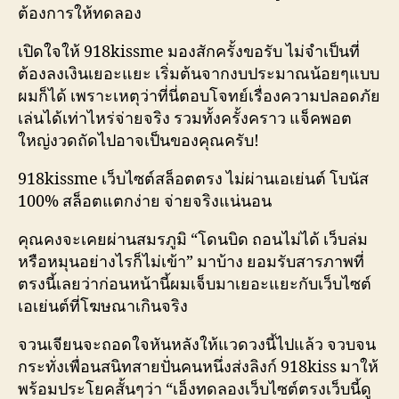
ต้องการให้ทดลอง
เปิดใจให้ 918kissme มองสักครั้งขอรับ ไม่จำเป็นที่
ต้องลงเงินเยอะแยะ เริ่มต้นจากงบประมาณน้อยๆแบบ
ผมก็ได้ เพราะเหตุว่าที่นี่ตอบโจทย์เรื่องความปลอดภัย
เล่นได้เท่าไหร่จ่ายจริง รวมทั้งครั้งคราว แจ็คพอต
ใหญ่งวดถัดไปอาจเป็นของคุณครับ!
918kissme เว็บไซต์สล็อตตรง ไม่ผ่านเอเย่นต์ โบนัส
100% สล็อตแตกง่าย จ่ายจริงแน่นอน
คุณคงจะเคยผ่านสมรภูมิ “โดนบิด ถอนไม่ได้ เว็บล่ม
หรือหมุนอย่างไรก็ไม่เข้า” มาบ้าง ยอมรับสารภาพที่
ตรงนี้เลยว่าก่อนหน้านี้ผมเจ็บมาเยอะแยะกับเว็บไซต์
เอเย่นต์ที่โฆษณาเกินจริง
จวนเจียนจะถอดใจหันหลังให้แวดวงนี้ไปแล้ว จวบจน
กระทั่งเพื่อนสนิทสายปั่นคนหนึ่งส่งลิงก์ 918kiss มาให้
พร้อมประโยคสั้นๆว่า “เอ็งทดลองเว็บไซต์ตรงเว็บนี้ดู