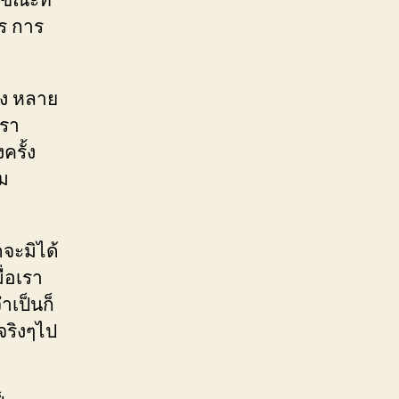
นขณะที่
ร การ
รง หลาย
เรา
ครั้ง
กม
ดจะมิได้
่อเรา
ำเป็นก็
จริงๆไป