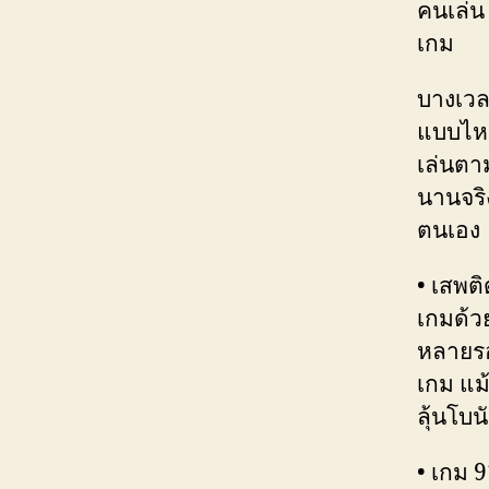
คนเล่น
เกม
บางเวล
แบบไหน
เล่นตา
นานจริง
ตนเอง
• เสพต
เกมด้ว
หลายรอ
เกม แม
ลุ้นโบน
• เกม 