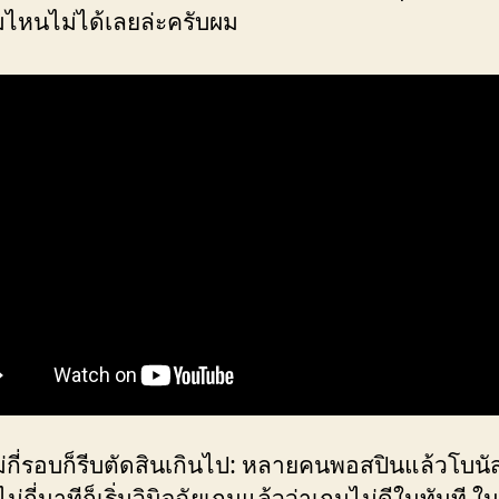
ไหนไม่ได้เลยล่ะครับผม
ม่กี่รอบก็รีบตัดสินเกินไป: หลายคนพอสปินแล้วโบนัส