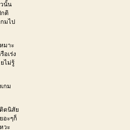
วนั้น
ปกติ
เกมไป
เหมาะ
ือเร่ง
ไม่รู้
งเกม
ิดนิสัย
ยอะๆก็
งหวะ