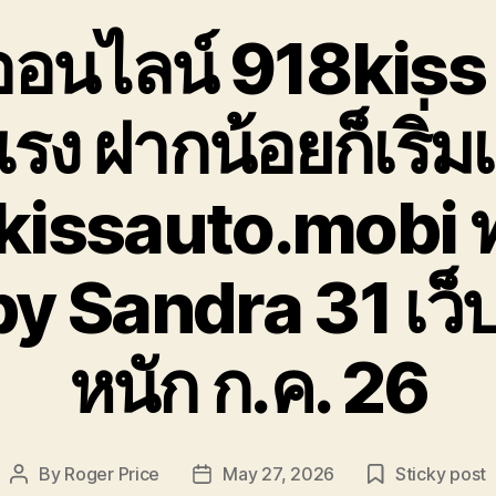
ออนไลน์ 918kiss
ง ฝากน้อยก็เริ่มเล
kissauto.mobi 
by Sandra 31 เว็
หนัก ก.ค. 26
By
Roger Price
May 27, 2026
Sticky post
Post
Post