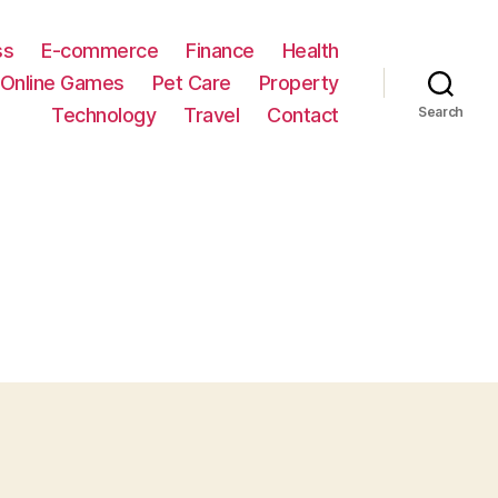
ss
E-commerce
Finance
Health
Online Games
Pet Care
Property
Technology
Travel
Contact
Search