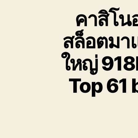
คาสิโน
สล็อตมาแร
ใหญ่ 918
Top 61 