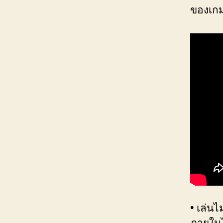
ของเกม
• เล่นไ