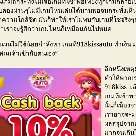
ยนเกมถี่กระทั่งไม่เจอเกมที่ใช่: พอเพียงทุกเกมกลาย
บลองผ่านๆไม่มีเกมไหนเล่นได้นานพอจนกระทั่งเห็
ดความใกล้ชิด มันก็ทำให้เราไม่พบกับเกมที่ใช่จริงๆส
่าเราจะรู้สึกว่าเกมไหนก็เหมือนกันไปหมด
ำนวนไม่ใช้น้อยกำลังหา เกมที่918kissauto ทำเงิน 
เล่นแล้วเข้ากับตนเอง”
อีกหนึ่งเหตุ
ทำให้พวกเร
918kiss แล
เกมที่เข้าท
นั่นก็เนื่อง
เราอาจจะ
ผลสรุปจาก
มากจนเกิน