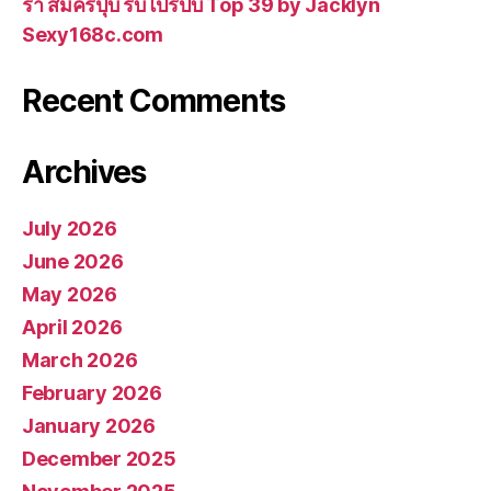
ร่า สมัครปุ๊บ รับโปรปั๊บ Top 39 by Jacklyn
Sexy168c.com
Recent Comments
Archives
July 2026
June 2026
May 2026
April 2026
March 2026
February 2026
January 2026
December 2025