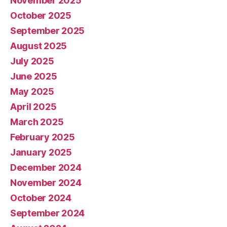
November 2025
October 2025
September 2025
August 2025
July 2025
June 2025
May 2025
April 2025
March 2025
February 2025
January 2025
December 2024
November 2024
October 2024
September 2024