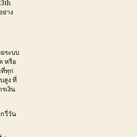
23th
อย่าง
้วยระบบ
ต หรือ
ี่ทุก
ูง ที่
ารเงิน
วี่วัน