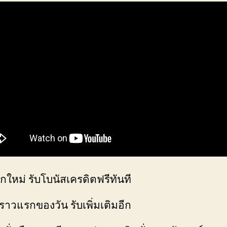
กใหม่ รับโบนัสเครดิตฟรีทันที
ราวแรกของวัน รับเพิ่มเติมอีก