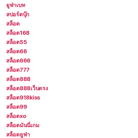
ยูฟ่าเบท
สปอร์ตบุ๊ก
สล็อต
สล็อต168
สล็อต55
สล็อต66
สล็อต666
สล็อต777
สล็อต888
สล็อต888เว็บตรง
สล็อต918kiss
สล็อต99
สล็อตxo
สล็อตมันนี่เกม
สล็อตยูฟ่า