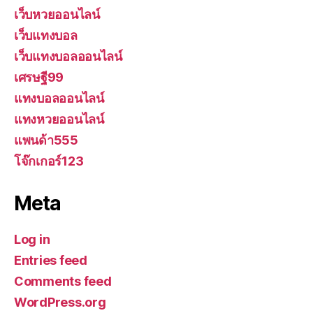
เว็บหวยออนไลน์
เว็บแทงบอล
เว็บแทงบอลออนไลน์
เศรษฐี99
แทงบอลออนไลน์
แทงหวยออนไลน์
แพนด้า555
โจ๊กเกอร์123
Meta
Log in
Entries feed
Comments feed
WordPress.org