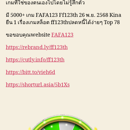
เกมที่ใช่ของตนเองไปโดยไม่รู้สึกตัว
มี 5000+ เกม FAFA123 Ff123th 26 พ.ย. 2568 Kina
ยืน 1 เรื่องเกมสล็อต ff123thปลดหนี้ได้ง่ายๆ Top 78
ขอขอบคุณwebsite
FAFA123
https://rebrand.ly/ff123th
https://cutly.info/ff123th
https://bitt.to/vieh6d
https://shorturl.asia/5b1Xs