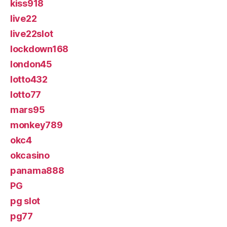
kiss918
live22
live22slot
lockdown168
london45
lotto432
lotto77
mars95
monkey789
okc4
okcasino
panama888
PG
pg slot
pg77