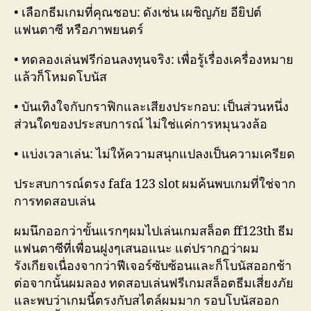
• เลือกธีมเกมที่คุณชอบ: ดังเช่น เผชิญภัย อียิปต์
แฟนตาซี หรือภาพยนตร์
• ทดลองเล่นฟรีก่อนลงทุนจริง: เพื่อรู้เรื่องเครื่องหมาย
แล้วก็โหมดโบนัส
• บันเทิงใจกับกราฟิกและเสียงประกอบ: เป็นส่วนหนึ่ง
ส่วนใดของประสบการณ์ ไม่ใช่แค่การหมุนวงล้อ
• แบ่งเวลาเล่น: ไม่ให้ความสนุกแปลงเป็นความเครียด
ประสบการณ์ตรง fafa 123 slot ผมค้นพบเกมที่ใช่จาก
การทดสอบเล่น
ผมนึกออกว่าขั้นแรกๆผมไปเล่นเกมสล็อต ff123th ธีม
แฟนตาซีที่เพื่อนฝูงๆเสนอแนะ แต่ปรากฏว่าผม
รังเกียจเนื่องจากว่าฟีเจอร์ซับซ้อนและก็โบนัสออกช้า
ต่อจากนั้นผมลอง ทดสอบเล่นฟรีเกมสล็อตธีมเสี่ยงภัย
และพบว่าเกมนี้ตรงกับสไตล์ผมมาก รอบโบนัสออก