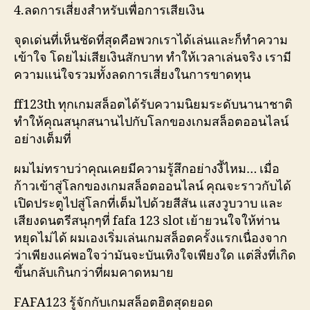
4.ลดการเสี่ยงสำหรับเพื่อการเสียเงิน
จุดเด่นที่เห็นชัดที่สุดคือพวกเราได้เล่นและก็ทำความ
เข้าใจ โดยไม่เสียเงินสักบาท ทำให้เวลาเล่นจริง เรามี
ความแน่ใจรวมทั้งลดการเสี่ยงในการขาดทุน
ff123th ทุกเกมสล็อตได้รับความนิยมระดับนานาชาติ
ทำให้คุณสนุกสนานไปกับโลกของเกมสล็อตออนไลน์
อย่างเต็มที่
ผมไม่ทราบว่าคุณเคยมีความรู้สึกอย่างงี้ไหม… เมื่อ
ก้าวเข้าสู่โลกของเกมสล็อตออนไลน์ คุณจะราวกับได้
เปิดประตูไปสู่โลกที่เต็มไปด้วยสีสัน แสงวูบวาบ และ
เสียงดนตรีสนุกๆที่ fafa 123 slot เย้ายวนใจให้ท่าน
หยุดไม่ได้ ผมเองเริ่มเล่นเกมสล็อตครั้งแรกเนื่องจาก
ว่าเพียงแค่พอใจว่ามันจะบันเทิงใจเพียงใด แต่สิ่งที่เกิด
ขึ้นกลับเกินกว่าที่ผมคาดหมาย
FAFA123 รู้จักกับเกมสล็อตฮิตสุดยอด