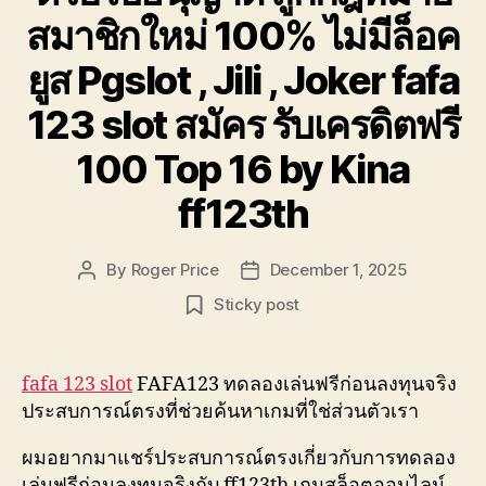
สมาชิกใหม่ 100% ไม่มีล็อค
ยูส Pgslot , Jili , Joker fafa
123 slot สมัคร รับเครดิตฟรี
100 Top 16 by Kina
ff123th
By
Roger Price
December 1, 2025
Post
Post
author
date
Sticky post
fafa 123 slot
FAFA123 ทดลองเล่นฟรีก่อนลงทุนจริง
ประสบการณ์ตรงที่ช่วยค้นหาเกมที่ใช่ส่วนตัวเรา
ผมอยากมาแชร์ประสบการณ์ตรงเกี่ยวกับการทดลอง
เล่นฟรีก่อนลงทุนจริงกับ ff123th เกมสล็อตออนไลน์