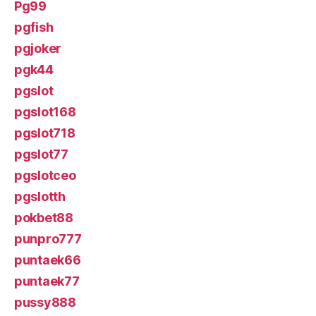
Pg99
pgfish
pgjoker
pgk44
pgslot
pgslot168
pgslot718
pgslot77
pgslotceo
pgslotth
pokbet88
punpro777
puntaek66
puntaek77
pussy888