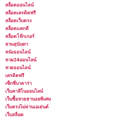
สล็อตออนไลน์
สล็อตเครดิตฟรี
สล็อตเว็บตรง
สล็อตแตกดี
สล็อตโจ๊กเกอร์
สวนสุนันทา
หนังออนไลน์
หวย24ออนไลน์
หวยออนไลน์
เครดิตฟรี
เซ็กซี่บาคาร่า
เว็บคาสิโนออนไลน์
เว็บซื้อหวยฮานอยพิเศษ
เว็บตรงไม่ผ่านเอเย่นต์
เว็บสล็อต