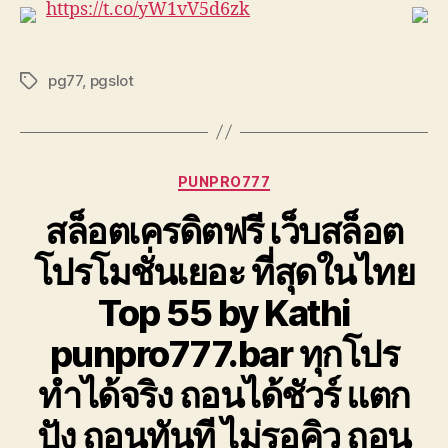
https://t.co/yW1vV5d6zk
pg77
,
pgslot
Tags
Categories
PUNPRO777
สล็อตเครดิตฟรี เว็บสล็อต
โปรโมชั่นเยอะ ที่สุดในไทย
Top 55 by Kathi
punpro777.bar ทุกโปร
ทำได้จริง ถอนได้ชัวร์ แตก
ปัง ถอนทันที ไม่รอคิว ถอน