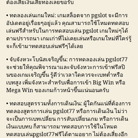
ต้องเสียเงินเสียทองเลยขอรับ
• ทดลองเล่นเกมใหม่: เกมสล็อตจาก pgslot จะมีการ
อัปเดตอยู่เรื่อยๆอยู่แล้ว คุณสามารถใช้โหมดทดสอบ
เล่นฟรีสำหรับในการทดสอบเล่น pgslot เกมใหม่ๆได้
ตามปรารถนา เกมเก่าที่ไม่เคยเล่นหรือเกมใหม่ที่ใคร่รู้
จะก็เข้ามาทดสอบเล่นฟรีๆได้เลย
• จับจังหวะโบนัสเจริญขึ้น: การทดลองเล่น pgslot77
จะช่วยให้คุณพิจารณาและจับจังหวะการเข้าฟรีสปิ
นของเกมเจริญขึ้น รู้ดีว่าเวลาใดควรจะเบทต่ำหรือ
เบทสูง เพิ่มจังหวะสำหรับเพื่อการเข้า Big Win หรือ
Mega Win ของเกมก้าวหน้าขึ้นแน่นอนครับ
• ทดสอบสูตรรวมทั้งการเดินเงิน: ผู้ใดกันแน่ที่ต้องการ
ทดลองสูตรการเล่น pgslot77 หรือการเดินเงิน ไม่ว่า
จะเป็นการเบทเปลี่ยน การสับเปลี่ยนเกม หรือการเดิน
เงินแบบทบ ก็สามารถมาทดสอบการใช้ในโหมด
ทดสอบเล่นpgslot77ฟรีได้ตามอยาก ไม่ต้องเสี่ยงอีก