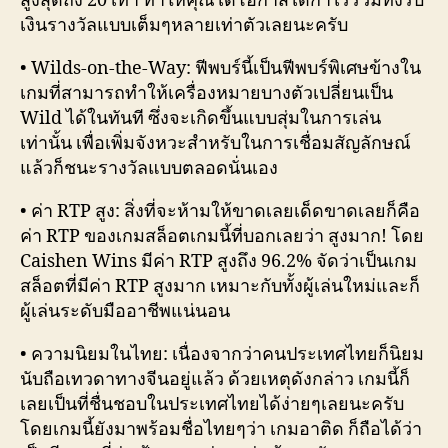
สูงสุดถึง 20 เท่า ทำให้คุณได้โอกาสได้กำไรรวมทั้งรับ
เงินรางวัลแบบเต็มๆหลายเท่าตัวเลยนะครับ
• Wilds-on-the-Way: ฟีพบร์นี้เป็นฟีพบร์พิเศษข้างใน
เกมที่สามารถทำให้เครื่องหมายบางตัวเปลี่ยนเป็น
Wild ได้ในทันที ซึ่งจะเกิดขึ้นแบบสุ่มในการเล่น
เท่านั้น เพื่อเพิ่มจังหวะสำหรับในการเชื่อมสัญลักษณ์
แล้วก็ชนะรางวัลแบบตลอดนั่นเอง
• ค่า RTP สูง: สิ่งที่จะห้ามให้ขาดเลยเด็ดขาดเลยก็คือ
ค่า RTP ของเกมสล็อตเกมนี้ที่บอกเลยว่า สูงมาก! โดย
Caishen Wins มีค่า RTP สูงถึง 96.2% จัดว่าเป็นเกม
สล็อตที่มีค่า RTP สูงมาก เหมาะกับทั้งผู้เล่นใหม่และก็
ผู้เล่นระดับมืออาชีพแน่นอน
• ความนิยมในไทย: เนื่องจากว่าคนประเทศไทยก็นิยม
นับถือเทวดาทางจีนอยู่แล้ว ด้วยเหตุดังกล่าว เกมนี้ก็
เลยเป็นที่ชื่นชอบในประเทศไทยได้ง่ายๆเลยนะครับ
โดยเกมนี้ยังมาพร้อมชื่อไทยๆว่า เกมอาติด ก็ถือได้ว่า