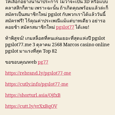
ให้เลือกอย่างนานาประการ ไม่ว่าจะเป็น 3D หรือแบบ
คลาสสิกก็ตาม เพราะฉะนั้น ถ้าเกิดคุณพร้อมแล้วล่ะก็
สมัครเป็นสมาชิกใหม่ pgslot กับพวกเราได้แล้ววันนี้
สมัครฟรี! ไร้คุณค่าประเพณีแม้แต่บาทเดียว อย่ารอ
คอยช้า สมัครสมาชิกใหม่
pgslot77
ได้เลย!
ท้าพิสูจน์! เกมสล็อตที่คนเล่นเยอะที่สุดแห่งปี pgslot
pgslot77.me 3 ตุลาคม 2568 Marcos casino online
pgslot มาแรงที่สุด Top 82
ขอขอบคุณweb
pg77
https://rebrand.ly/pgslot77-me
https://cutly.info/pgslot77-me
https://shorturl.asia/OjfxB
https://cutt.ly/vrXxBqOV