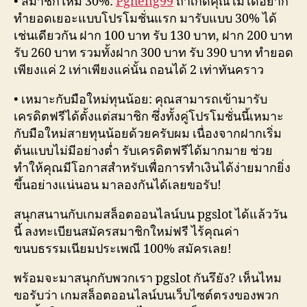
• สมาชิกใหม่ 30%:
Pgheng99
ถ้าเกิดคุณไม่ได้อยาก
ทำยอดเยอะแบบโปรโมชั่นแรก มารับแบบ 30% ได้
เช่นเดียวกัน ฝาก 100 บาท รับ 130 บาท, ฝาก 200 บาท
รับ 260 บาท รวมทั้งฝาก 300 บาท รับ 390 บาท ทำยอด
เพียงแค่ 2 เท่าเพียงแค่นั้น ถอนได้ 2 เท่าทันคราว
• เหมาะกับมือใหม่ทุนน้อย: คุณสามารถเข้ามารับ
เครดิตฟรีได้ตั้งแต่สมาชิก ซึ่งทั้งคู่โปรโมชั่นนี้เหมาะ
กับมือใหม่สายทุนน้อยด้วยครับผม เนื่องจากฝากเริ่ม
ต้นแบบไม่มีอย่างต่ำ รับเครดิตฟรีได้มากมาย ช่วย
ทำให้คุณมีโอกาสสำหรับเพื่อการทำเงินได้ง่ายมากยิ่ง
ขึ้นอย่างแน่นอน มาลองกันได้เลยขอรับ!
สนุกสนานกับเกมสล็อตออนไลน์บน pgslot ได้แล้ววัน
นี้ ลงทะเบียนสมัครสมาชิกใหม่ฟรี ไร้คุณค่า
ขนบธรรมเนียมประเพณี 100% สมัครเลย!
พร้อมจะมาสนุกกับพวกเรา pgslot กันรึยัง? เห็นไหม
ขอรับว่า เกมสล็อตออนไลน์บนเว็บไซต์ตรงของพวก