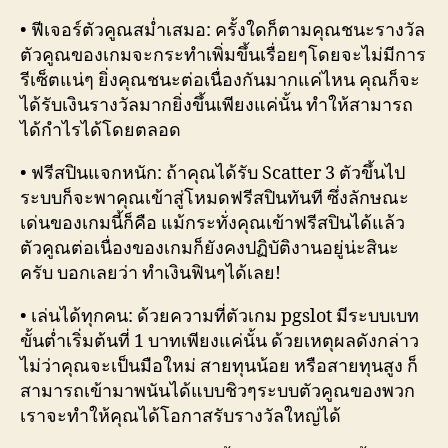
• ฟีเจอร์ตัวคูณสม่ำเสมอ: ครั้งใดก็ตามคุณชนะรางวัล
ตัวคูณของเกมจะกระทำเพิ่มขึ้นเรื่อยๆโดยจะไม่มีการ
รีเซ็ตแน่ๆ ยิ่งคุณชนะต่อเนื่องกันมากแค่ไหน คุณก็จะ
ได้รับเงินรางวัลมากยิ่งขึ้นเพียงแค่นั้น ทำให้สามารถ
ได้กำไรได้โดยตลอด
• ฟรีสปินแจกหนัก: ถ้าคุณได้รับ Scatter 3 ตัวขึ้นไป
ระบบก็จะพาคุณเข้าสู่โหมดฟรีสปินทันที ซึ่งลักษณะ
เด่นของเกมนี้ก็คือ แม้กระทั่งคุณเข้าฟรีสปินได้แล้ว
ตัวคูณต่อเนื่องของเกมก็ยังคงปฏิบัติงานอยู่น่ะสินะ
ครับ บอกเลยว่า ทำเงินฟินๆได้เลย!
• เล่นได้ทุกคน: ด้วยความที่ตัวเกม pgslot มีระบบเบท
ขั้นต่ำเริ่มต้นที่ 1 บาทเพียงแค่นั้น ด้วยเหตุผลดังกล่าว
ไม่ว่าคุณจะเป็นมือใหม่ สายทุนน้อย หรือสายทุนสูง ก็
สามารถเข้ามาพนันได้แบบชิวๆระบบตัวคูณของพวก
เราจะทำให้คุณได้โอกาสรับรางวัลใหญ่ได้