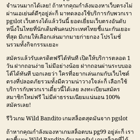
จำนวนมากได้เลย! ถ้าหากคุณกำลังมองหาเว็บตรงไม่
ผ่านเอเย่นต์ดีๆอยู่ล่ะก็ มาทดลองใช้บริการกับพวกเรา
pgslot เว็บตรงได้แล้ววันนี้ ยอดเยี่ยมเว็บตรงอันดับ
หนึ่งในไทยที่นักเดิมพันคนประเทศไทยชี้แนะกันเยอะ
ที่สุด มีเกมให้เลือกเล่นมากมายก่ายกอง โปรโมชั่
นรวมทั้งกิจกรรมเยอะ
สมัครแล้วรับเครดิตฟรีได้ทันที เปิดให้บริการตลอด 1
วัน ฝากถอนง่าย ไม่มีอย่างน้อย ฝากถอนผ่านระบบออ
โต้ได้ทันที บอกเลยว่า ใครที่อยากเล่นเกมกับเว็บไซต์
ตรงที่ปลอดภัยรวมทั้งมีความน่าวางใจล่ะก็ เลือกใช้
บริการกับพวกเราเดี๋ยวนี้ได้เลย ลงทะเบียนสมัคร
สมาชิกใหม่ฟรี ไม่มีค่าธรรมเนียมแน่นอน 100%
สมัครเลย!
รีวิวเกม Wild Bandito เกมสล็อตสุดมันจาก pgslot
ถ้าหากคุณกำลังมองหาเกมสล็อตบน pg99 อยู่ล่ะก็ เรา
ขอชี้แนะ Wild Bandito กันเลยครับ! เกมสล็อตที่ได้