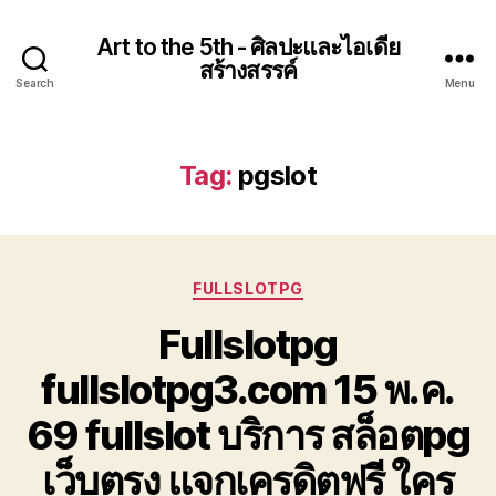
Art to the 5th - ศิลปะและไอเดีย
สร้างสรรค์
Search
Menu
Tag:
pgslot
Categories
FULLSLOTPG
Fullslotpg
fullslotpg3.com 15 พ.ค.
69 fullslot บริการ สล็อตpg
เว็บตรง แจกเครดิตฟรี ใคร