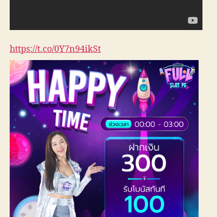
https://t.co/0Y7n94ikSt