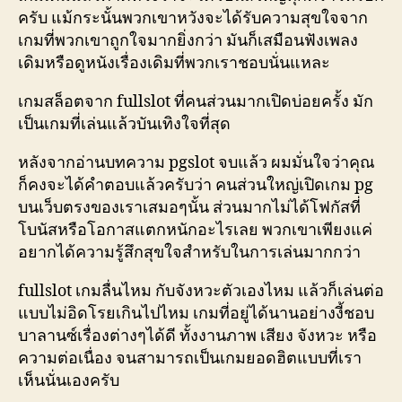
ครับ แม้กระนั้นพวกเขาหวังจะได้รับความสุขใจจาก
เกมที่พวกเขาถูกใจมากยิ่งกว่า มันก็เสมือนฟังเพลง
เดิมหรือดูหนังเรื่องเดิมที่พวกเราชอบนั่นแหละ
เกมสล็อตจาก fullslot ที่คนส่วนมากเปิดบ่อยครั้ง มัก
เป็นเกมที่เล่นแล้วบันเทิงใจที่สุด
หลังจากอ่านบทความ pgslot จบแล้ว ผมมั่นใจว่าคุณ
ก็คงจะได้คำตอบแล้วครับว่า คนส่วนใหญ่เปิดเกม pg
บนเว็บตรงของเราเสมอๆนั้น ส่วนมากไม่ได้โฟกัสที่
โบนัสหรือโอกาสแตกหนักอะไรเลย พวกเขาเพียงแค่
อยากได้ความรู้สึกสุขใจสำหรับในการเล่นมากกว่า
fullslot เกมลื่นไหม กับจังหวะตัวเองไหม แล้วก็เล่นต่อ
แบบไม่อิดโรยเกินไปไหม เกมที่อยู่ได้นานอย่างงี้ชอบ
บาลานซ์เรื่องต่างๆได้ดี ทั้งงานภาพ เสียง จังหวะ หรือ
ความต่อเนื่อง จนสามารถเป็นเกมยอดฮิตแบบที่เรา
เห็นนั่นเองครับ