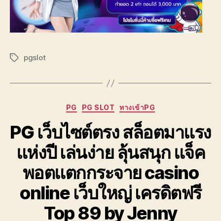
pgslot
Tags
Categories
PG
PG SLOT
ทางเข้าPG
PG เว็บไซต์ตรง สล็อตมาแรง
แห่งปี เล่นง่าย ลุ้นสนุก แจ็ค
พอตแตกกระจาย casino
online เว็บใหญ่ เครดิตฟรี
Top 89 by Jenny