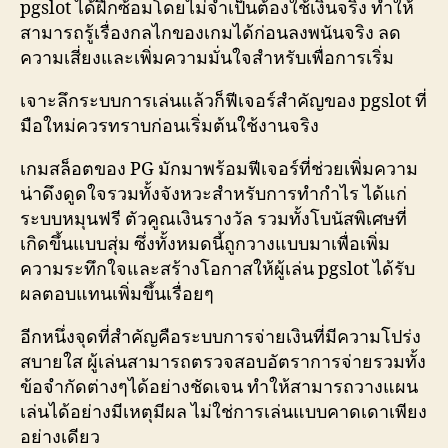
pgslot ได้ฝึกซ้อมโดยไม่จำเป็นต้องใช้เงินจริง ทำให้
สามารถรู้เรื่องกลไกของเกมได้ก่อนลงพนันจริง ลด
ความเสี่ยงและเพิ่มความมั่นใจสำหรับเพื่อการเริ่ม
เจาะลึกระบบการเล่นแล้วก็ฟีเจอร์สำคัญของ pgslot ที่
มือใหม่ควรทราบก่อนเริ่มต้นใช้งานจริง
เกมสล็อตของ PG มักมาพร้อมฟีเจอร์ที่ช่วยเพิ่มความ
น่าดึงดูดใจรวมทั้งจังหวะสำหรับการทำกำไร ได้แก่
ระบบหมุนฟรี ตัวคูณเงินรางวัล รวมทั้งโบนัสพิเศษที่
เกิดขึ้นแบบสุ่ม ซึ่งทั้งหมดนี้ถูกวางแบบมาเพื่อเพิ่ม
ความระทึกใจและสร้างโอกาสให้ผู้เล่น pgslot ได้รับ
ผลตอบแทนเพิ่มขึ้นเรื่อยๆ
อีกหนึ่งจุดที่สำคัญคือระบบการจ่ายเงินที่มีความโปร่ง
สบายใส ผู้เล่นสามารถตรวจสอบอัตราการจ่ายรวมทั้ง
ข้อจำกัดต่างๆได้อย่างชัดเจน ทำให้สามารถวางแผน
เล่นได้อย่างมีเหตุมีผล ไม่ใช่การเล่นแบบคาดเดาเพียง
อย่างเดียว