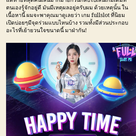
แต่ท้ายที่สุดคนเล่นมากมายก็วนกลับไปเล่นเกมเดิมที่
ตนเองรู้จักอยู่ดี มันมีเหตุผลอยู่ครับผม ด้วยเหตุนั้น ใน
เนื้อหานี้ ผมจะพาคุณมาดูเลยว่า เกม fullslot ที่นิยม
เปิดบ่อยๆมีจุดร่วมแบบไหนบ้าง รวมทั้งมีส่วนประกอบ
อะไรที่เย้ายวนใจขนาดนี้ มาฝ่ากัน!