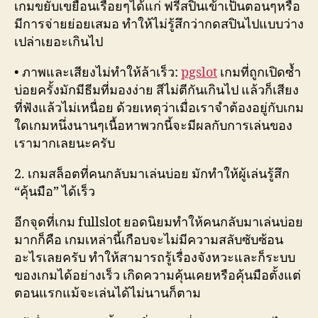
เกมขยับเขยื้อนเรื่อยๆได้แก่ ฟรีสปินเข้าเป็นตอนๆหรือ
มีการจ่ายย่อยเสมอ ทำให้ไม่รู้สึกว่ากดสปินไปแบบว่าง
เปล่าเยอะเกินไป
• ภาพและเสียงไม่ทำให้ล้าเร็ว:
pgslot
เกมที่ถูกเปิดซ้ำ
บ่อยครั้งมักมีธีมที่มองง่าย สีไม่ตีกันเกินไป แล้วก็เสียง
ที่ฟังแล้วไม่เหนื่อย ด้วยเหตุว่าเมื่อเราจำต้องอยู่กับเกม
ใดเกมหนึ่งนานๆเนื้อหาพวกนี้จะมีผลกับการเล่นของ
เรามากเลยนะครับ
2. เกมสล็อตที่คนกลับมาเล่นบ่อย มักทำให้ผู้เล่นรู้สึก
“คุ้นมือ” ได้เร็ว
อีกจุดที่เกม fullslot ยอดนิยมทำให้คนกลับมาเล่นบ่อย
มากก็คือ เกมเหล่านี้เกือบจะไม่มีความสลับซับซ้อน
อะไรเลยครับ ทำให้สามารถรู้เรื่องจังหวะและก็ระบบ
ของเกมได้อย่างเร็ว เกิดความคุ้นเคยหรือคุ้นมือตั้งแต่
ตอนแรกแม้จะเล่นได้ไม่นานก็ตาม