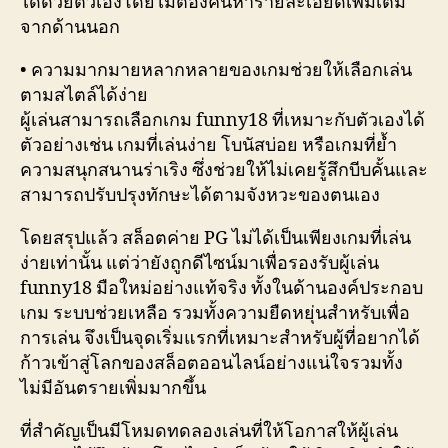
ได้ด้วยตัวเองโดยไม่ต้องค้นหารายละเอียดเพิ่มเติม
จากด้านนอก
• ความมากมายหลากหลายของเกมช่วยให้เลือกเล่น
ตามสไตล์ได้ง่าย
ผู้เล่นสามารถเลือกเกม funny18 ที่เหมาะกับตัวเองได้
ตัวอย่างเช่น เกมที่เล่นง่าย โบนัสบ่อย หรือเกมที่ย้ำ
ความสนุกสนานร่าเริง ซึ่งช่วยให้ไม่เคยรู้สึกบีบคั้นและ
สามารถปรับปรุงทักษะได้ตามจังหวะของตนเอง
โดยสรุปแล้ว สล็อตค่าย PG ไม่ได้เป็นเพียงเกมที่เล่น
ง่ายเท่านั้น แต่ว่ายังถูกดีไซน์มาเพื่อรองรับผู้เล่น
funny18 มือใหม่อย่างแท้จริง ทั้งในด้านองค์ประกอบ
เกม ระบบช่วยเหลือ รวมทั้งความยืดหยุ่นสำหรับเพื่อ
การเล่น จึงเป็นจุดเริ่มแรกที่เหมาะสำหรับผู้ที่อยากได้
ก้าวเข้าสู่โลกของสล็อตออนไลน์อย่างแน่ใจรวมทั้ง
ไม่มีอันตรายเพิ่มมากขึ้น
ที่สำคัญเป็นมีโหมดทดลองเล่นที่ให้โอกาสให้ผู้เล่น