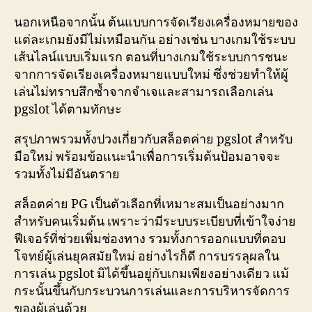
นอกเหนือจากนั้น ต้นแบบการจัดเรียงเครื่องหมายของ
แต่ละเกมยังมีไม่เหมือนกัน อย่างเช่น บางเกมใช้ระบบ
เส้นไลน์แบบเริ่มแรก ตอนที่บางเกมใช้ระบบการชนะ
จากการจัดเรียงเครื่องหมายแบบใหม่ ซึ่งช่วยทำให้ผู้
เล่นไม่ทราบสึกซ้ำจากจำเจและสามารถเลือกเล่น
pgslot ได้ตามทักษะ
สรุปภาพรวมทั้งปวงเกี่ยวกับสล็อตค่าย pgslot สำหรับ
มือใหม่ พร้อมข้อแนะนำเพื่อการเริ่มต้นป้อมอาจจะ
รวมทั้งไม่มีอันตราย
สล็อตค่าย PG เป็นตัวเลือกที่เหมาะสมเป็นอย่างมาก
สำหรับคนเริ่มต้น เพราะว่ามีระบบระเบียบที่เข้าใจง่าย
ฟีเจอร์ที่ช่วยเพิ่มช่องทาง รวมทั้งการออกแบบที่ตอบ
โจทย์ผู้เล่นยุคสมัยใหม่ อย่างไรก็ดี การบรรลุผลใน
การเล่น pgslot มิได้ขึ้นอยู่กับเกมเพียงอย่างเดียว แม้
กระนั้นขึ้นกับกระบวนการเล่นและการบริหารจัดการ
ของผู้เล่นด้วย