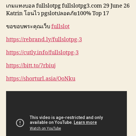
เกมแทงบอล fullslotpg fullslotpg3.com 29 June 26
Katrin โอนไว pgslotปลอดภัย100% Top 17
ขอขอบพระคุณเว็บ
fullslot
https://rebrand.ly/fullslotpg-3
https://cutly.info/fullslotpg-3
https://bitt.to/7rbiuj
https://shorturl.asia/OoNku