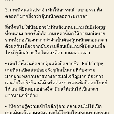
3. เกมที่คนเล่นประจำ มักให้อารมณ์ “สบายรวมทั้ง
ตลอด” มากยิ่งกว่าลุ้นหนักตลอดระยะเวลา
สิ่งที่คนไม่ใช่น้อยอาจไม่ทันสังเกตบนเกม fullslotpg
ที่คนเล่นบ่อยครั้งก็คือ เกมเหล่านี้มักให้อารมณ์สบาย
รวมทั้งต่อเนื่องมากกว่าจำเป็นต้องลุ้นหนักตลอดเวลา
ด้วยครับ เนื่องจากมันจะเปลี่ยนเป็นเกมที่เปิดเล่นเมื่อ
ไหร่ก็รู้สึกสบายใจ ไม่ต้องคิดมากตลอดเวลา
• เล่นได้ทั้งวันที่อยากลุ้นแล้วก็อยากชิล: Fullslotpg
เกมที่คนเปิดเล่นบ่อยจริงๆมักเป็นเกมที่กับความ
มากมายหลากหลายทางอารมณ์เจริญมาก ต้องการ
เล่นตั้งใจจริงก็เล่นได้ หรือต้องการเล่นชิลก็ตอบโจทย์
ได้ เกมที่ยืดหยุ่นอย่างงี้จะมีผลให้เล่นได้เป็นเวลา
ยาวนานกว่าด้วย
• ให้ความรู้ความเข้าใจสึกรู้จัก: หลายคนไม่ได้เปิด
เกมเดิมแล้วคาดหวังว่าจะได้โบนัสใหญ่ทุกคราวหรอก