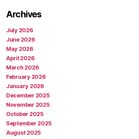
Archives
July 2026
June 2026
May 2026
April 2026
March 2026
February 2026
January 2026
December 2025
November 2025
October 2025
September 2025
August 2025