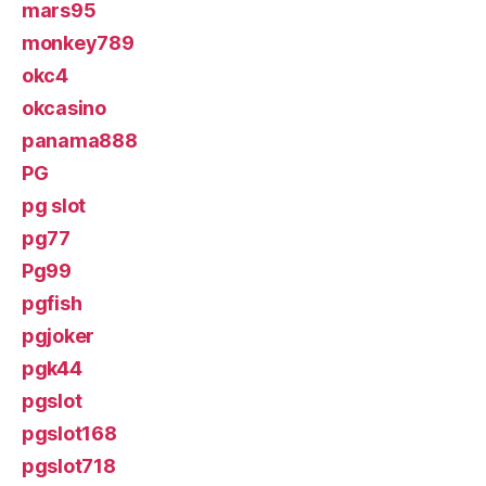
mars95
monkey789
okc4
okcasino
panama888
PG
pg slot
pg77
Pg99
pgfish
pgjoker
pgk44
pgslot
pgslot168
pgslot718