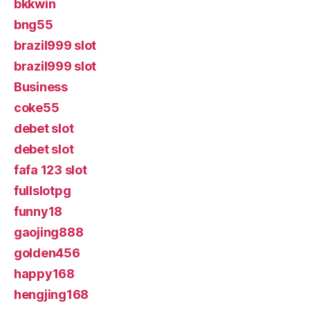
bkkwin
bng55
brazil999 slot
brazil999 slot
Business
coke55
debet slot
debet slot
fafa 123 slot
fullslotpg
funny18
gaojing888
golden456
happy168
hengjing168