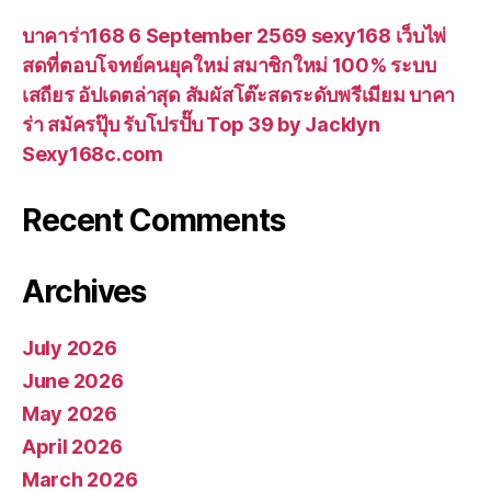
บาคาร่า168 6 September 2569 sexy168 เว็บไพ่
สดที่ตอบโจทย์คนยุคใหม่ สมาชิกใหม่ 100% ระบบ
เสถียร อัปเดตล่าสุด สัมผัสโต๊ะสดระดับพรีเมียม บาคา
ร่า สมัครปุ๊บ รับโปรปั๊บ Top 39 by Jacklyn
Sexy168c.com
Recent Comments
Archives
July 2026
June 2026
May 2026
April 2026
March 2026