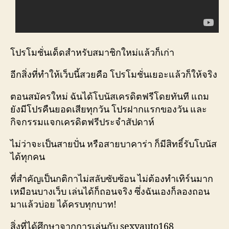
โปรโมชั่นเด็ดสำหรับสมาชิกใหม่แล้วก็เก่า
อีกสิ่งที่ทำให้เว็บนี้สวยคือ โปรโมชั่นเยอะแล้วก็ให้จริง
ตอนสมัครใหม่ ฉันได้โบนัสเครดิตฟรีโดยทันที แถม
ยังมีโปรคืนยอดเสียทุกวัน โปรฝากแรกของวัน และ
กิจกรรมแจกเครดิตฟรีประจำสัปดาห์
ไม่ว่าจะเป็นสายปั่น หรือสายบาคาร่า ก็มีสิทธิ์รับโบนัส
ได้ทุกคน
ที่สำคัญเป็นกติกาไม่สลับซับซ้อน ไม่ต้องทำเทิร์นมาก
เหมือนบางเว็บ เล่นได้ก็ถอนจริง ซึ่งฉันเองก็ลองถอน
มาแล้วบ่อย ได้ครบทุกบาท!
สิ่งที่ได้ศึกษาจากการเล่นกับ sexyauto168