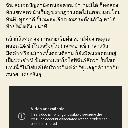
ฉันเคยเจอปัญหานิดหน่อยตอนเข้าเกมมิได้ ก็ทดลอง
ทักแชทสดหน้าเว็บดู ปรากฏว่าแอดไม่นตอบแทบโดย
ทันที! พูดจาดี ชี้แนะละเอียด จนกระทั่งแก้ปัญหาได้
ข้างในไม่ถึง 5 นาที
แล้วก็สิ่งที่ต่างจากหลายเว็บคือ เขามีทีมงานดูแล
ตลอด 24 ชั่วโมงจริงๆไม่ว่าจะตอนเช้า กลางวัน
มืดค่ำ หรือแม้กระทั้งตอนตีสาม ก็ยังมีคนรอตอบอยู่
เป็นประจำ นี่เป็นความเอาใจใส่ที่ฉันรู้สึกว่าเว็บไซต์
แห่งนี้ “ไม่ใช่แค่ให้บริการ” แต่ว่า “ดูแลลูกค้าราวกับ
สหาย” เลยจริงๆ