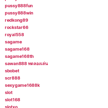
pussy888fun
pussy888win
redkong89
rockstar66
royal558
sagame
sagame168
sagame168th
sawan888 ทดลองเล่น
sbobet
scr888
sexygame1688k
slot
slot168
slotxo