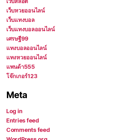
เว็บสล็อต
เว็บหวยออนไลน์
เว็บแทงบอล
เว็บแทงบอลออนไลน์
เศรษฐี99
แทงบอลออนไลน์
แทงหวยออนไลน์
แพนด้า555
โจ๊กเกอร์123
Meta
Log in
Entries feed
Comments feed
WordPress.org