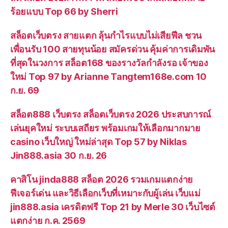
ร้อยแบบ Top 66 by Sherri
สล็อตเว็บตรง สายแตก ลุ้นกำไรแบบไม่เสียฟีล ชวน
เพื่อนรับ 100 สายทุนน้อย สมัครด่วน คุ้มค่าการเดิมพัน
ที่สุดในวงการ สล็อต168 ของรางวัลกำลังรอ เจ้าของ
ใหม่ Top 97 by Arianne Tangtem168e.com 10
ก.ย. 69
สล็อต888 เว็บตรง สล็อตเว็บตรง 2026 ประสบการณ์
เล่นยุคใหม่ ระบบเสถียร พร้อมเกมให้เลือกมากมาย
casino เว็บใหญ่ ใหม่ล่าสุด Top 57 by Niklas
Jin888.asia 30 ก.ย. 26
คาสิโน jinda888 สล็อต 2026 รวมเกมแตกง่าย
ฟีเจอร์เด่น และวิธีเลือกเว็บที่เหมาะกับผู้เล่น เว็บแม่
jin888.asia เครดิตฟรี Top 21 by Merle 30 เว็บไซต์
แตกง่าย ก.ค. 2569