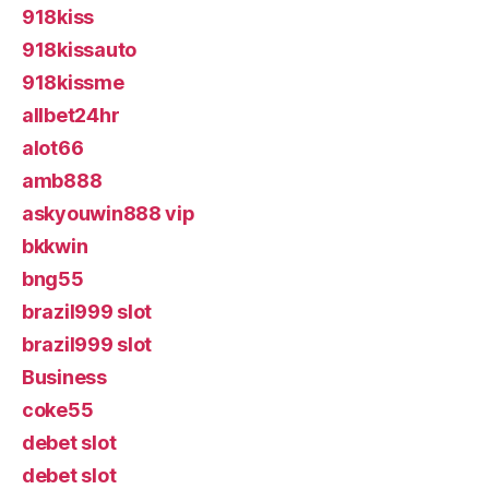
918kiss
918kissauto
918kissme
allbet24hr
alot66
amb888
askyouwin888 vip
bkkwin
bng55
brazil999 slot
brazil999 slot
Business
coke55
debet slot
debet slot