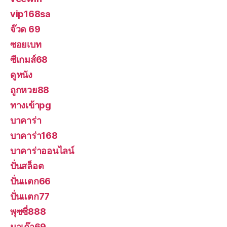
vip168sa
จ๊วด 69
ซอยเบท
ซีเกมส์68
ดูหนัง
ถูกหวย88
ทางเข้าpg
บาคาร่า
บาคาร่า168
บาคาร่าออนไลน์
ปั่นสล็อต
ปั่นแตก66
ปั่นแตก77
พุซซี่888
มาเก๊า69