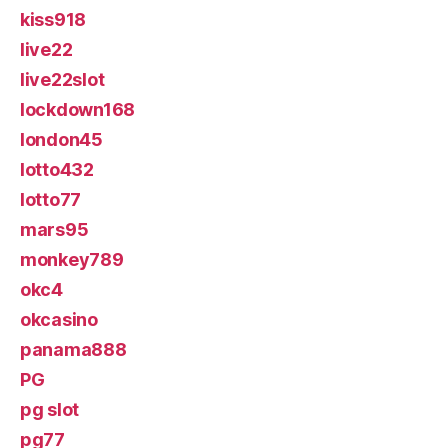
kiss918
live22
live22slot
lockdown168
london45
lotto432
lotto77
mars95
monkey789
okc4
okcasino
panama888
PG
pg slot
pg77