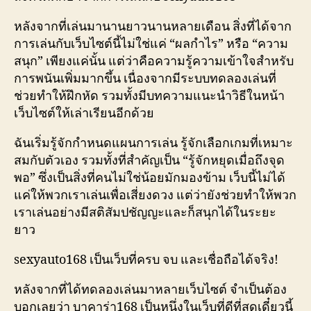
หลังจากที่เล่นมานานยาวนานหลายเดือน สิ่งที่ได้จาก
การเล่นกับเว็บไซต์นี้ไม่ใช่แค่ “ผลกำไร” หรือ “ความ
สนุก” เพียงแค่นั้น แต่ว่าคือความรู้ความเข้าใจสำหรับ
การพนันเพิ่มมากขึ้น เนื่องจากมีระบบทดลองเล่นที่
ช่วยทำให้ฝึกหัด รวมทั้งมีบทความแนะนำวิธีในหน้า
เว็บไซต์ให้เล่าเรียนอีกด้วย
ฉันเริ่มรู้จักกำหนดแผนการเล่น รู้จักเลือกเกมที่เหมาะ
สมกับตัวเอง รวมทั้งที่สำคัญเป็น “รู้จักหยุดเมื่อถึงจุด
พอ” ซึ่งเป็นสิ่งที่คนไม่ใช่น้อยมักมองข้าม เว็บนี้ไม่ได้
แค่ให้พวกเราเล่นเพื่อเสี่ยงดวง แต่ว่ายังช่วยทำให้พวก
เราเล่นอย่างมีสติสัมปชัญญะและก็สนุกได้ในระยะ
ยาว
sexyauto168 เป็นเว็บที่ครบ จบ และเชื่อถือได้จริง!
หลังจากที่ได้ทดลองเล่นมาหลายเว็บไซต์ จำเป็นต้อง
บอกเลยว่า บาคาร่า168 เป็นหนึ่งในเว็บที่ดีที่สุดเดี๋ยวนี้