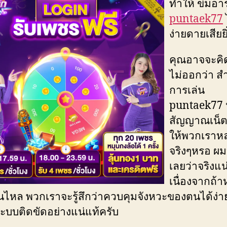
ทำให้ ข่มอา
puntaek77
ง่ายดายเสียยิ
คุณอาจจะค
ไม่ออกว่า ส
การเล่น
puntaek77 น
สัญญาณเน็ต
ให้พวกเราหล
จริงๆหรอ ผ
เลยว่าจริงแ
เนื่องจากถ้
ื่นไหล พวกเราจะรู้สึกว่าควบคุมจังหวะของตนได้ง่า
ระบบติดขัดอย่างแน่แท้ครับ