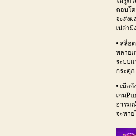
ไม่รู้
ตอบโดยท
จะส่งผล
เปล่ามี
• สล็อต
หลายเกม
ระบบแบ
กระตุก
• เมื่อ
เกมPun
อารมณ์ส
จะหายไ