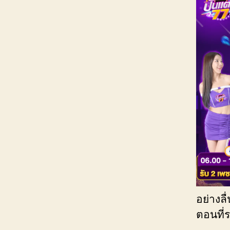
อย่างล
ตอนที่