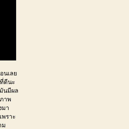
ก่อนเลย
ที่ดีนะ
มันมีผล
รภาพ
ังมา
 เพราะ
วาม