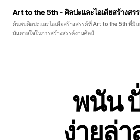
Art to the 5th - ศิลปะและไอเดียสร้างสรร
ค้นพบศิลปะและไอเดียสร้างสรรค์ที่ Art to the 5th ที่ม
บันดาลใจในการสร้างสรรค์งานศิลป์
พนัน 
ง่ายล่