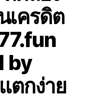
่นเครดิต
k77.fun
1 by
์แตกง่าย