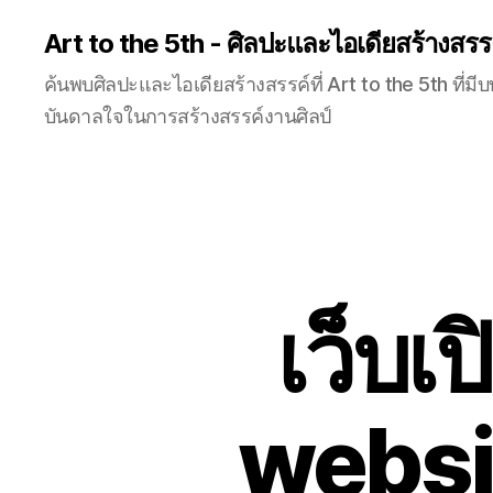
Art to the 5th - ศิลปะและไอเดียสร้างสรร
ค้นพบศิลปะและไอเดียสร้างสรรค์ที่ Art to the 5th ที่ม
บันดาลใจในการสร้างสรรค์งานศิลป์
เว็บเ
websit