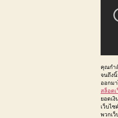
คุณกำลั
จนถึงนิ
ออกมาไ
สล็อตเ
ยอดเงิ
เว็บไซต
พวกเว็บ