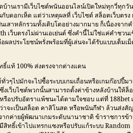
บ้านเรามีเว็บไซต์พนันออนไลน์เปิดใหม่ทุกวี่ทุกวัน
นกับดอกเห็ด แต่ว่าเหตุผลที่ เว็บไซต์ สล็อตเว็บตรง 
ป็นเสาหลักรวมทั้งเติบโตอย่างมากมาย ก็เนื่องจากค
h เว็บตรงไม่ผ่านเอเย่นต์ ซึ่งคำนี้ไม่ใช่แค่คำชวนเช
ือผลประโยชน์พรั่งพร้อมที่ผู้เล่นจะได้รับแบบเต็มเม็
สิทธิ์แท้ 100% ส่งตรงจากต่างแดน
์ทั่วๆไปมักจะไปซื้อระบบเกมเถื่อนหรือเกมก๊อปปี้มา
ซึ่งเว็บไซต์พวกนั้นสามารถตั้งค่าข้างหลังบ้านให้ล็
์หรือปรับอัตราแพ้ชนะได้ตามใจชอบ แต่ที่ 188bet 
่ว่าจะเป็นสล็อต คาสิโนสด หรือพนันกีฬา ล้วนส่ง
ากค่ายผู้พัฒนาเกมระดับนานาชาติ ข้าราชการข้า
่มีสิทธิ์เข้าไปแทรกแซงหรือปรับแก้ระบบ Random