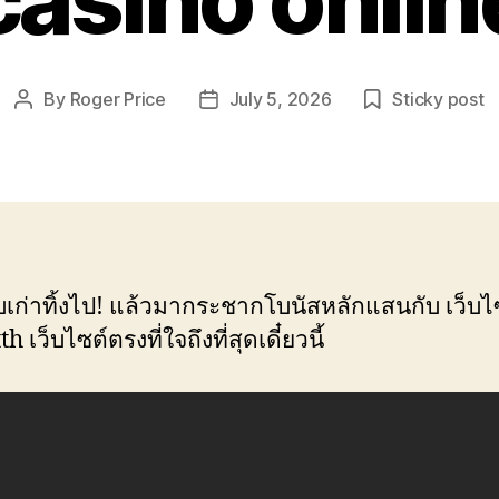
By
Roger Price
July 5, 2026
Sticky post
Post
Post
author
date
็บเก่าทิ้งไป! แล้วมากระชากโบนัสหลักแสนกับ เว็บไ
h เว็บไซต์ตรงที่ใจถึงที่สุดเดี๋ยวนี้