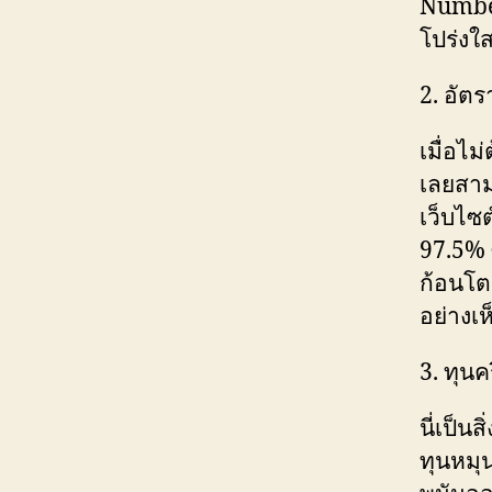
Number
โปร่งใส
2. อัตร
เมื่อไม
เลยสาม
เว็บไซต
97.5% ซ
ก้อนโต
อย่างเห
3. ทุนค
นี่เป็น
ทุนหมุ