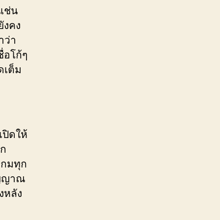
เช่น
ยังคง
ำว่า
ื่อโก้ๆ
ดเต็ม
เปิดให้
อก
เกมทุก
สัญญาณ
งหลัง