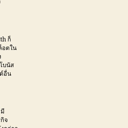
ง
th ก็
สล็อตใน
ง
่โบนัส
์อื่น
มี
กิจ