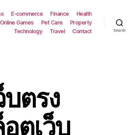
ss
E-commerce
Finance
Health
Online Games
Pet Care
Property
Technology
Travel
Contact
Search
ว็บตรง
็อตเว็บ