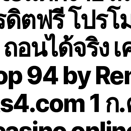
รดิตฟรี โปรโม
ย ถอนได้จริง เ
op 94 by Re
s4.com 1 ก.
casino onlin