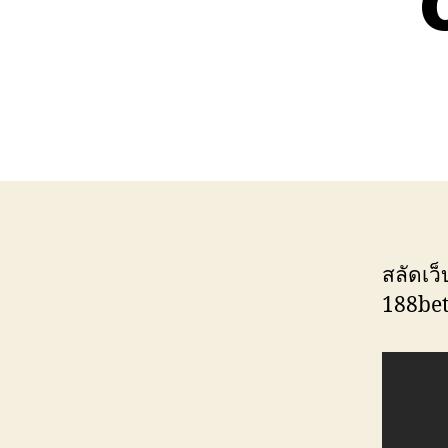
สลัดเว
188bett