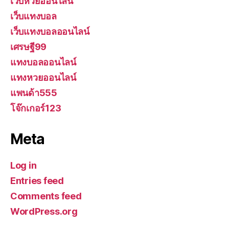
เว็บหวยออนไลน์
เว็บแทงบอล
เว็บแทงบอลออนไลน์
เศรษฐี99
แทงบอลออนไลน์
แทงหวยออนไลน์
แพนด้า555
โจ๊กเกอร์123
Meta
Log in
Entries feed
Comments feed
WordPress.org