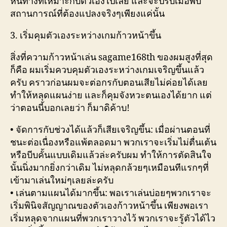
หนทางที่เหมาะกับตัวเองไปเลย และจะปรับเมื่อพบ
สถานการณ์ที่ต้องแปลงจริงๆเพียงแค่นั้น
3. เริ่มคุมตัวเองระหว่างเกมก้าวหน้าขึ้น
สิ่งที่ความก้าวหน้าเล่น sagame168th ของผมสูงที่สุด
ก็คือ ผมเริ่มควบคุมตัวเองระหว่างเกมเจริญขึ้นแล้ว
ครับ คราวก่อนผมจะต่อกรกับตอนเสียไม่ค่อยได้เลย
ทำให้หลุดแผนง่าย และก็คุมจังหวะตนเองได้ยาก แต่
ว่าตอนนี้บอกเลยว่า ก็มาดิค้าบ!
• จัดการกับช่วงได้แล้วก็เสียเจริญขึ้น: เมื่อผ่านตอนที่
ชนะต่อเนื่องหรือแพ้ตลอดมา พวกเราจะเริ่มไม่ตื่นเต้น
หรือบีบคั้นแบบเดิมแล้วล่ะครับผม ทำให้การตัดสินใจ
นั้นนิ่งมากยิ่งกว่าเดิม ไม่หลุดกล้วยๆเหมือนทีแรกๆที่
เข้ามาเล่นใหม่ๆเลยล่ะครับ
• เล่นตามแผนได้มากขึ้น: พอเราเล่นบ่อยๆพวกเราจะ
เริ่มพินิจสัญญาณของตัวเองก้าวหน้าขึ้น เพียงพอเรา
เริ่มหลุดจากแผนที่พวกเราวางไว้ พวกเราจะรู้ตัวได้ไว