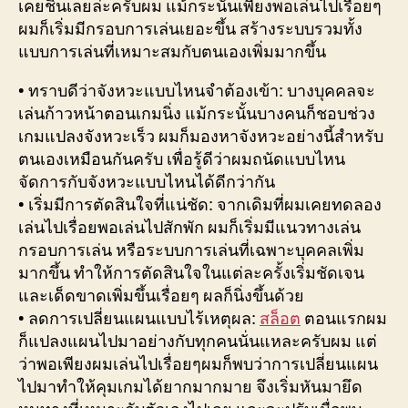
เคยชินเลยล่ะครับผม แม้กระนั้นเพียงพอเล่นไปเรื่อยๆ
ผมก็เริ่มมีกรอบการเล่นเยอะขึ้น สร้างระบบรวมทั้ง
แบบการเล่นที่เหมาะสมกับตนเองเพิ่มมากขึ้น
• ทราบดีว่าจังหวะแบบไหนจำต้องเข้า: บางบุคคลจะ
เล่นก้าวหน้าตอนเกมนิ่ง แม้กระนั้นบางคนก็ชอบช่วง
เกมแปลงจังหวะเร็ว ผมก็มองหาจังหวะอย่างนี้สำหรับ
ตนเองเหมือนกันครับ เพื่อรู้ดีว่าผมถนัดแบบไหน
จัดการกับจังหวะแบบไหนได้ดีกว่ากัน
• เริ่มมีการตัดสินใจที่แน่ชัด: จากเดิมที่ผมเคยทดลอง
เล่นไปเรื่อยพอเล่นไปสักพัก ผมก็เริ่มมีแนวทางเล่น
กรอบการเล่น หรือระบบการเล่นที่เฉพาะบุคคลเพิ่ม
มากขึ้น ทำให้การตัดสินใจในแต่ละครั้งเริ่มชัดเจน
และเด็ดขาดเพิ่มขึ้นเรื่อยๆ ผลก็นิ่งขึ้นด้วย
• ลดการเปลี่ยนแผนแบบไร้เหตุผล:
สล็อต
ตอนแรกผม
ก็แปลงแผนไปมาอย่างกับทุกคนนั่นแหละครับผม แต่
ว่าพอเพียงผมเล่นไปเรื่อยๆผมก็พบว่าการเปลี่ยนแผน
ไปมาทำให้คุมเกมได้ยากมากมาย จึงเริ่มหันมายึด