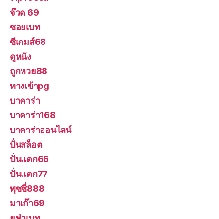
จ๊วด 69
ซอยเบท
ซีเกมส์68
ดูหนัง
ถูกหวย88
ทางเข้าpg
บาคาร่า
บาคาร่า168
บาคาร่าออนไลน์
ปั่นสล็อต
ปั่นแตก66
ปั่นแตก77
พุซซี่888
มาเก๊า69
ยูฟ่าเบท