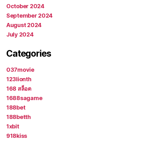
October 2024
September 2024
August 2024
July 2024
Categories
037movie
123lionth
168 สล็อต
1688sagame
188bet
188betth
1xbit
918kiss