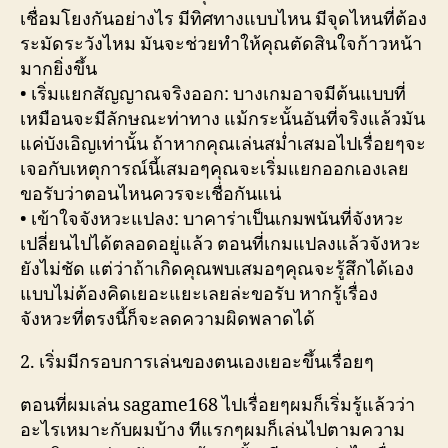
เชื่อมโยงกันอย่างไร มีทิศทางแบบไหน มีจุดไหนที่ต้อง
ระมัดระวังไหม มันจะช่วยทำให้คุณตัดสินใจก้าวหน้า
มากยิ่งขึ้น
• เริ่มแยกสัญญาณจริงออก: บางเกมอาจมีต้นแบบที่
เหมือนจะมีลักษณะท่าทาง แม้กระนั้นอันที่จริงแล้วมัน
แค่บังเอิญเท่านั้น ถ้าหากคุณเล่นสม่ำเสมอไปเรื่อยๆจะ
เจอกับเหตุการณ์นี้เสมอๆคุณจะเริ่มแยกออกเองเลย
ขอรับว่าตอนไหนควรจะเชื่อกันแน่
• เข้าใจจังหวะแปลง: บาคาร่าเป็นเกมพนันที่จังหวะ
เปลี่ยนไปได้ตลอดอยู่แล้ว ตอนที่เกมแปลงแล้วจังหวะ
ยังไม่ชัด แต่ว่าถ้าเกิดคุณพบเสมอๆคุณจะรู้สึกได้เอง
แบบไม่ต้องคิดเยอะแยะเลยล่ะขอรับ หากรู้เรื่อง
จังหวะที่ตรงนี้ก็จะลดความผิดพลาดได้
2. เริ่มมีกรอบการเล่นของตนเองเยอะขึ้นเรื่อยๆ
ตอนที่ผมเล่น sagame168 ไปเรื่อยๆผมก็เริ่มรู้แล้วว่า
อะไรเหมาะกับผมบ้าง ทีแรกๆผมก็เล่นไปตามความ