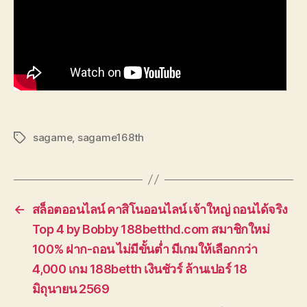
sagame
,
sagame168th
Tags
←
สล็อตออนไลน์ คาสิโนออนไลน์ เจ้าใหญ่ ถอนได้จริง
Top 4 by Bobby 188betthd.com สมาชิกใหม่
100% ฝาก-ถอน ไม่มีขั้นต่ำ มีเกมให้เลือกกว่า
4,000 เกม 188betth เงินชัวร์ ล้านเปอร์ 18
มิถุนายน 2569