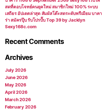
บาคาร่า168 6 September 2569 sexy168 เว็บไพ่
สดที่ตอบโจทย์คนยุคใหม่ สมาชิกใหม่ 100% ระบบ
เสถียร อัปเดตล่าสุด สัมผัสโต๊ะสดระดับพรีเมียม บาคา
ร่า สมัครปุ๊บ รับโปรปั๊บ Top 39 by Jacklyn
Sexy168c.com
Recent Comments
Archives
July 2026
June 2026
May 2026
April 2026
March 2026
February 2026