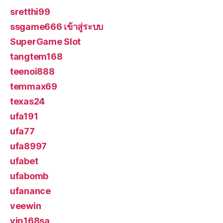
sretthi99
ssgame666 เข้าสู่ระบบ
SuperGame Slot
tangtem168
teenoi888
temmax69
texas24
ufa191
ufa77
ufa8997
ufabet
ufabomb
ufanance
veewin
vip168sa