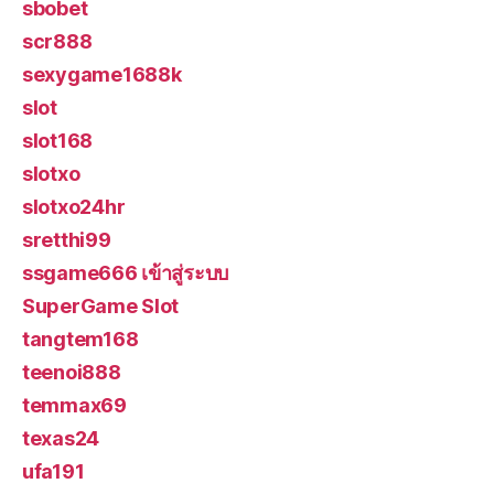
sbobet
scr888
sexygame1688k
slot
slot168
slotxo
slotxo24hr
sretthi99
ssgame666 เข้าสู่ระบบ
SuperGame Slot
tangtem168
teenoi888
temmax69
texas24
ufa191