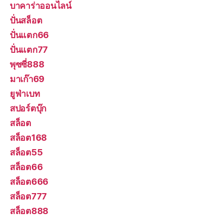
บาคาร่าออนไลน์
ปั่นสล็อต
ปั่นแตก66
ปั่นแตก77
พุซซี่888
มาเก๊า69
ยูฟ่าเบท
สปอร์ตบุ๊ก
สล็อต
สล็อต168
สล็อต55
สล็อต66
สล็อต666
สล็อต777
สล็อต888