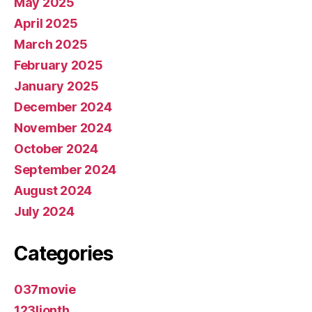
May 2025
April 2025
March 2025
February 2025
January 2025
December 2024
November 2024
October 2024
September 2024
August 2024
July 2024
Categories
037movie
123lionth