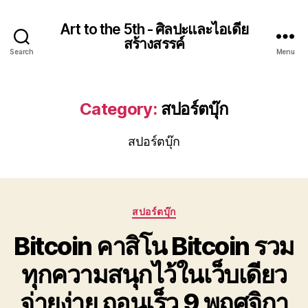
Art to the 5th - ศิลปะและไอเดีย
สร้างสรรค์
Search
Menu
Category:
สปอร์ตบุ๊ก
สปอร์ตบุ๊ก
Categories
สปอร์ตบุ๊ก
Bitcoin คาสิโน Bitcoin รวม
ทุกความสนุกไว้ในเว็บเดียว
จ่ายง่าย ถอนเร็ว 9 พฤศจิกา