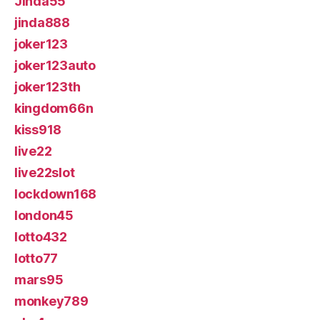
Jinda55
jinda888
joker123
joker123auto
joker123th
kingdom66n
kiss918
live22
live22slot
lockdown168
london45
lotto432
lotto77
mars95
monkey789