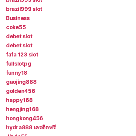
brazil999 slot
Business
coke55
debet slot
debet slot
fafa 123 slot
fullslotpg
funny18
gaojing888
golden456
happy168
hengjing168
hongkong456
hydra888 เครดิตฟรี