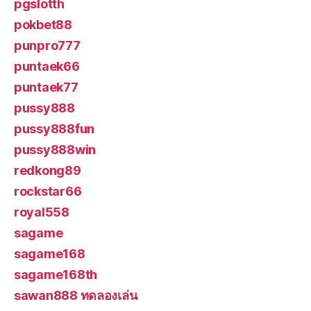
pgslotth
pokbet88
punpro777
puntaek66
puntaek77
pussy888
pussy888fun
pussy888win
redkong89
rockstar66
royal558
sagame
sagame168
sagame168th
sawan888 ทดลองเล่น