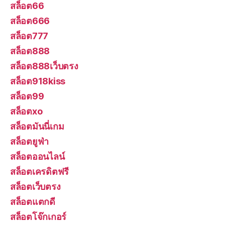
สล็อต66
สล็อต666
สล็อต777
สล็อต888
สล็อต888เว็บตรง
สล็อต918kiss
สล็อต99
สล็อตxo
สล็อตมันนี่เกม
สล็อตยูฟ่า
สล็อตออนไลน์
สล็อตเครดิตฟรี
สล็อตเว็บตรง
สล็อตแตกดี
สล็อตโจ๊กเกอร์