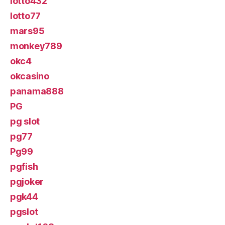
lotto432
lotto77
mars95
monkey789
okc4
okcasino
panama888
PG
pg slot
pg77
Pg99
pgfish
pgjoker
pgk44
pgslot