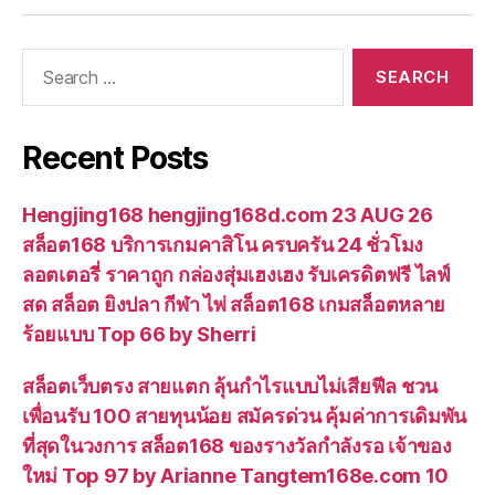
Search
for:
Recent Posts
Hengjing168 hengjing168d.com 23 AUG 26
สล็อต168 บริการเกมคาสิโน ครบครัน 24 ชั่วโมง
ลอตเตอรี่ ราคาถูก กล่องสุ่มเฮงเฮง รับเครดิตฟรี ไลฟ์
สด สล็อต ยิงปลา กีฬา ไพ่ สล็อต168 เกมสล็อตหลาย
ร้อยแบบ Top 66 by Sherri
สล็อตเว็บตรง สายแตก ลุ้นกำไรแบบไม่เสียฟีล ชวน
เพื่อนรับ 100 สายทุนน้อย สมัครด่วน คุ้มค่าการเดิมพัน
ที่สุดในวงการ สล็อต168 ของรางวัลกำลังรอ เจ้าของ
ใหม่ Top 97 by Arianne Tangtem168e.com 10