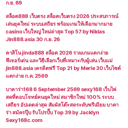
ก.ย. 69
สล็อต888 เว็บตรง สล็อตเว็บตรง 2026 ประสบการณ์
เล่นยุคใหม่ ระบบเสถียร พร้อมเกมให้เลือกมากมาย
casino เว็บใหญ่ ใหม่ล่าสุด Top 57 by Niklas
Jin888.asia 30 ก.ย. 26
คาสิโน jinda888 สล็อต 2026 รวมเกมแตกง่าย
ฟีเจอร์เด่น และวิธีเลือกเว็บที่เหมาะกับผู้เล่น เว็บแม่
jin888.asia เครดิตฟรี Top 21 by Merle 30 เว็บไซต์
แตกง่าย ก.ค. 2569
บาคาร่า168 6 September 2569 sexy168 เว็บไพ่
สดที่ตอบโจทย์คนยุคใหม่ สมาชิกใหม่ 100% ระบบ
เสถียร อัปเดตล่าสุด สัมผัสโต๊ะสดระดับพรีเมียม บาคา
ร่า สมัครปุ๊บ รับโปรปั๊บ Top 39 by Jacklyn
Sexy168c.com