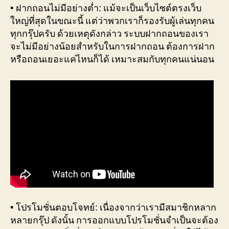
• ฝากถอนไม่มีอย่างต่ำ: แม้จะเป็นเว็บไซต์ตรงเว็บ
ใหญ่ที่สุดในขณะนี้ แต่ว่าพวกเราก็รองรับผู้เล่นทุกคน
ทุกกรุ๊ปครับ ด้วยเหตุดังกล่าว ระบบฝากถอนของเรา
จะไม่มีอย่างน้อยสำหรับในการฝากถอน ต้องการฝาก
หรือถอนเยอะแค่ไหนก็ได้ เหมาะสมกับทุกคนแน่นอน
• โปรโมชั่นตอบโจทย์: เนื่องจากว่าเรามีสมาชิกหลาก
หลายกรุ๊ป ดังนั้น การออกแบบโปรโมชั่นจำเป็นจะต้อง