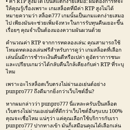
• ค่า RTP สูงมิได้โบนัสแตกง่ายเสมอ: ผมต้องการที่จะ
ให้คุณรู้เรื่องเพราะ เกมสล็อตที่มีค่า RTP สูงไม่ได้
หมายความว่า สล็อต777 เกมนั้นเป็นเกมแตกง่ายเสมอ
ไป เพียงมันจะช่วยเพิ่มจังหวะในการรับทุนคืนเยอะขึ้น
เรื่อยๆ คุณจำเป็นต้องมองความผันผวนด้วย
คำนวณค่า RTP จากการทดลองเล่น: คุณสามารถใช้
โหมดทดลองเล่นฟรีสำหรับการดูว่า เกมสล็อตที่เลือก
เล่นนั้นมีการชำระเงินคืนดีหรือเปล่า ดูอัตราการชนะ
และเปรียบเกมว่าได้กลับคืนใกล้เคียงกับค่า RTP ที่ระบุ
ไหม
เพราะอะไรสล็อตเว็บตรงไม่ผ่านเอเย่นต์อย่าง
punpro777 ถึงดีมากยิ่งกว่าเว็บไซต์อื่น?
หากผมกล่าวว่า punpro777 นี่แหละครับเป็นสล็อต
เว็บตรงไม่ผ่านเอเย่นต์ที่ดีกว่าเว็บไซต์อื่นๆแบบ 100%
คุณจะเชื่อไหม แน่ๆว่า แค่คุณเลือกใช้บริการกับเรา
punpro777 ปากทางเข้า มันก็เสมือนคุณได้เลือกเล่น