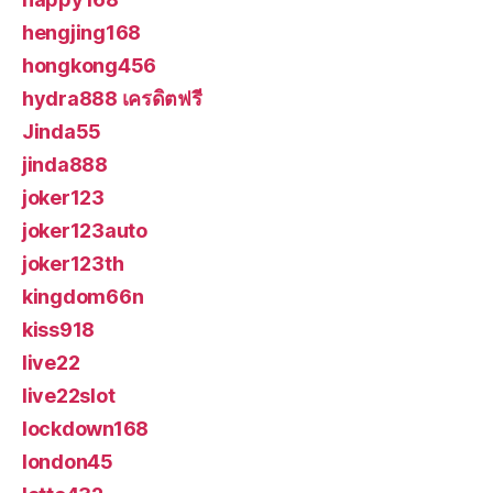
hengjing168
hongkong456
hydra888 เครดิตฟรี
Jinda55
jinda888
joker123
joker123auto
joker123th
kingdom66n
kiss918
live22
live22slot
lockdown168
london45