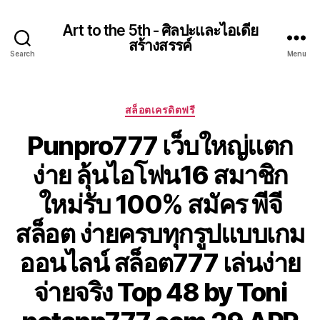
Art to the 5th - ศิลปะและไอเดีย
สร้างสรรค์
Search
Menu
Categories
สล็อตเครดิตฟรี
Punpro777 เว็บใหญ่แตก
ง่าย ลุ้นไอโฟน16 สมาชิก
ใหม่รับ 100% สมัคร พีจี
สล็อต ง่ายครบทุกรูปแบบเกม
ออนไลน์ สล็อต777 เล่นง่าย
จ่ายจริง Top 48 by Toni