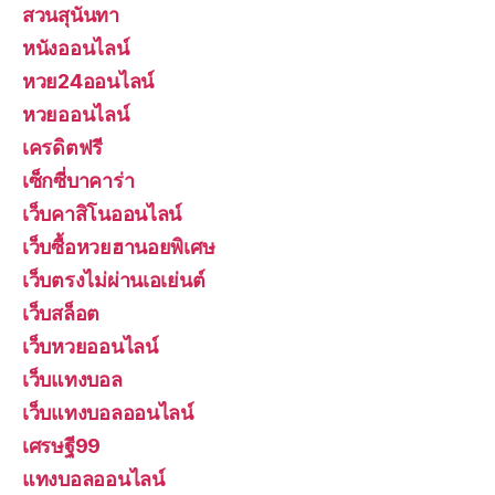
สวนสุนันทา
หนังออนไลน์
หวย24ออนไลน์
หวยออนไลน์
เครดิตฟรี
เซ็กซี่บาคาร่า
เว็บคาสิโนออนไลน์
เว็บซื้อหวยฮานอยพิเศษ
เว็บตรงไม่ผ่านเอเย่นต์
เว็บสล็อต
เว็บหวยออนไลน์
เว็บแทงบอล
เว็บแทงบอลออนไลน์
เศรษฐี99
แทงบอลออนไลน์