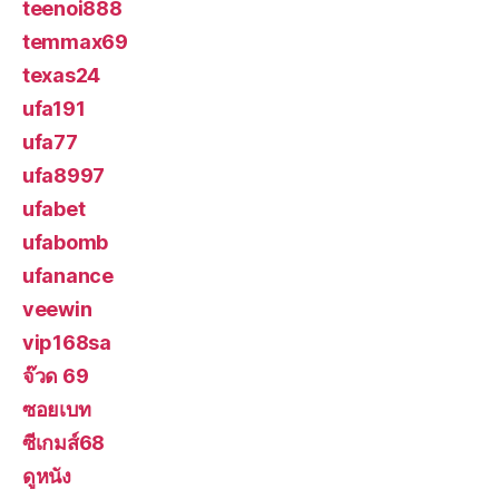
teenoi888
temmax69
texas24
ufa191
ufa77
ufa8997
ufabet
ufabomb
ufanance
veewin
vip168sa
จ๊วด 69
ซอยเบท
ซีเกมส์68
ดูหนัง