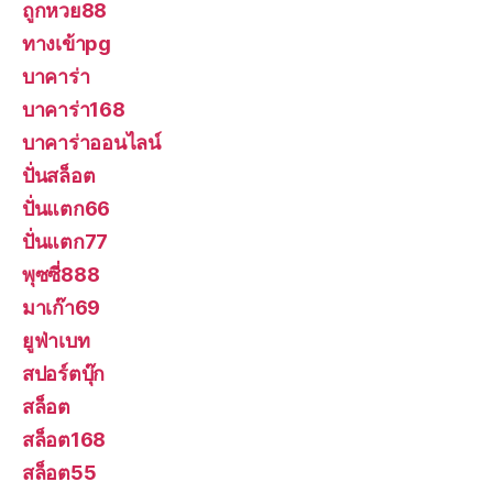
ถูกหวย88
ทางเข้าpg
บาคาร่า
บาคาร่า168
บาคาร่าออนไลน์
ปั่นสล็อต
ปั่นแตก66
ปั่นแตก77
พุซซี่888
มาเก๊า69
ยูฟ่าเบท
สปอร์ตบุ๊ก
สล็อต
สล็อต168
สล็อต55