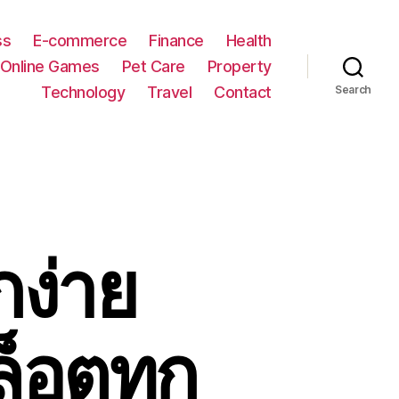
ss
E-commerce
Finance
Health
Online Games
Pet Care
Property
Technology
Travel
Contact
Search
ง่าย
็อตทุก