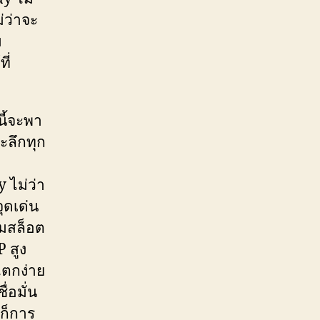
ม่ว่าจะ
ม
ี่
นี้จะพา
ะลึกทุก
ง
 ไม่ว่า
ุดเด่น
มสล็อต
P สูง
แตกง่าย
่อมั่น
วก็การ