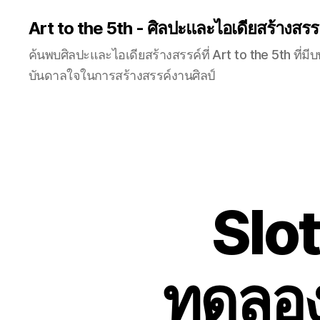
Art to the 5th - ศิลปะและไอเดียสร้างสรร
ค้นพบศิลปะและไอเดียสร้างสรรค์ที่ Art to the 5th ที่ม
บันดาลใจในการสร้างสรรค์งานศิลป์
Slo
ทดลอง