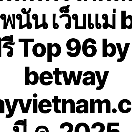
 พนัน เว็บแม
รี Top 96 b
betway
yvietnam.
มี.ค. 2025