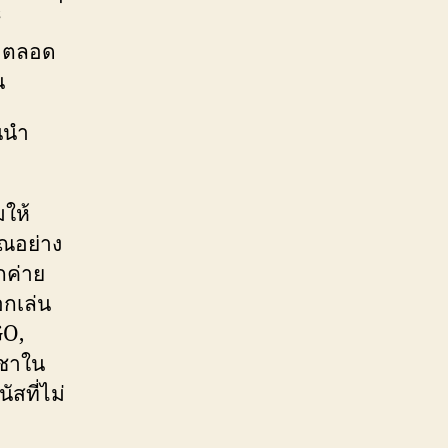
้
ามตลอด
น
นนำ
มให้
ุณอย่าง
กค่าย
กเล่น
GO,
อชาใน
สที่ไม่