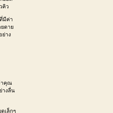
วคิว
่มีค่า
่ายดาย
อย่าง
่าคุณ
างลื่น
ยดเล็กๆ