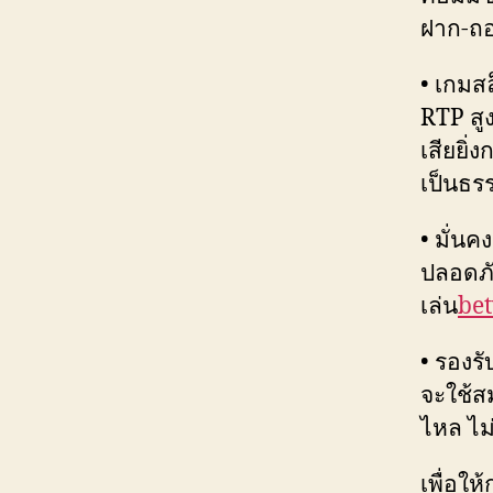
ฝาก-ถอน
• เกมส
RTP สูง
เสียยิ่
เป็นธร
• มั่น
ปลอดภัย
เล่น
be
• รองร
จะใช้ส
ไหล ไม
เพื่อให