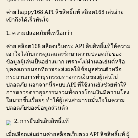
ค่าย happy168 API ลิขสิทธิ์แท้ สล็อต168 เล่นง่าย
เข้าถึงได้เร็วทันใจ
1. ความปลอดภัยที่เหนือกว่า
ค่าย สล็อต168 สล็อตเว็บตรง API ลิขสิทธิ์แท้ให้ความ
เอาใจใส่กับการดูแลและรักษาความปลอดภัยของ
ข้อมูลผู้เล่นเป็นอย่างมาก เพราะไม่ผ่านเอเย่นต์หรือ
บุคคลภายนอกที่อาจจะส่งผลให้ข้อมูลส่วนตัวหรือ
กระบวนการทำธุรกรรมทางการเงินของผู้เล่นไม่
ปลอดภัย นอกจากนี้ระบบ API ที่ใช้งานยังช่วยทำให้
การตรวจตราธุรกรรมรวมทั้งการโอนเงินมีความโล่ง
ใสมากขึ้นเรื่อยๆ ทำให้ผู้เล่นสามารถมั่นใจในความ
ปลอดภัยของข้อมูลส่วนตัว
2. การยืนยันลิขสิทธิ์แท้
เมื่อเลือกเล่นผ่านค่ายสล็อตเว็บตรง API ลิขสิทธิ์แท้ ผู้