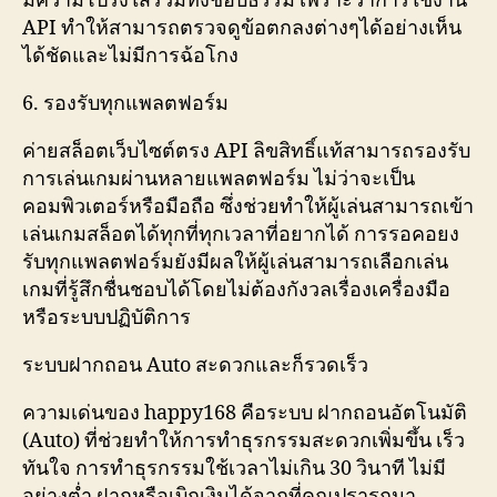
มีความโปร่งใสรวมทั้งชอบธรรม เพราะว่าการใช้งาน
API ทำให้สามารถตรวจดูข้อตกลงต่างๆได้อย่างเห็น
ได้ชัดและไม่มีการฉ้อโกง
6. รองรับทุกแพลตฟอร์ม
ค่ายสล็อตเว็บไซต์ตรง API ลิขสิทธิ์แท้สามารถรองรับ
การเล่นเกมผ่านหลายแพลตฟอร์ม ไม่ว่าจะเป็น
คอมพิวเตอร์หรือมือถือ ซึ่งช่วยทำให้ผู้เล่นสามารถเข้า
เล่นเกมสล็อตได้ทุกที่ทุกเวลาที่อยากได้ การรอคอยง
รับทุกแพลตฟอร์มยังมีผลให้ผู้เล่นสามารถเลือกเล่น
เกมที่รู้สึกชื่นชอบได้โดยไม่ต้องกังวลเรื่องเครื่องมือ
หรือระบบปฏิบัติการ
ระบบฝากถอน Auto สะดวกและก็รวดเร็ว
ความเด่นของ happy168 คือระบบ ฝากถอนอัตโนมัติ
(Auto) ที่ช่วยทำให้การทำธุรกรรมสะดวกเพิ่มขึ้น เร็ว
ทันใจ การทำธุรกรรมใช้เวลาไม่เกิน 30 วินาที ไม่มี
อย่างต่ำ ฝากหรือเบิกเงินได้จากที่คุณปรารถนา