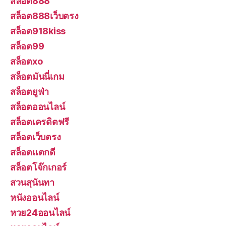
สล็อต888
สล็อต888เว็บตรง
สล็อต918kiss
สล็อต99
สล็อตxo
สล็อตมันนี่เกม
สล็อตยูฟ่า
สล็อตออนไลน์
สล็อตเครดิตฟรี
สล็อตเว็บตรง
สล็อตแตกดี
สล็อตโจ๊กเกอร์
สวนสุนันทา
หนังออนไลน์
หวย24ออนไลน์