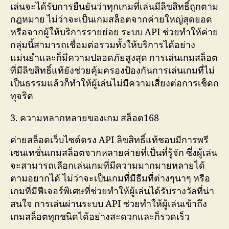
เล่นจะได้รับการยืนยันว่าทุกเกมที่เล่นมีลิขสิทธิ์ถูกตาม
กฎหมาย ไม่ว่าจะเป็นเกมสล็อตจากค่ายใหญ่สุดยอด
หรือจากผู้ให้บริการรายย่อย ระบบ API ช่วยทำให้ค่าย
กลุ่มนี้สามารถเชื่อมต่อรวมทั้งให้บริการได้อย่าง
แม่นยำและก็มีความปลอดภัยสูงสุด การเล่นเกมสล็อต
ที่มีลิขสิทธิ์แท้ยังช่วยคุ้มครองป้องกันการเล่นเกมที่ไม่
เป็นธรรมแล้วก็ทำให้ผู้เล่นไม่มีความเสี่ยงต่อการเช็ดก
ทุจริต
3. ความหลากหลายของเกม สล็อต168
ค่ายสล็อตเว็บไซต์ตรง API ลิขสิทธิ์แท้ชอบมีการพรี
เซนเทชั่นเกมสล็อตจากหลายค่ายที่เป็นที่รู้จัก ซึ่งผู้เล่น
จะสามารถเลือกเล่นเกมที่มีความมากมายหลายได้
ตามอยากได้ ไม่ว่าจะเป็นเกมที่มีธีมที่ต่างๆนาๆ หรือ
เกมที่มีฟีเจอร์พิเศษที่ช่วยทำให้ผู้เล่นได้รับรางวัลที่น่า
สนใจ การเล่นผ่านระบบ API ช่วยทำให้ผู้เล่นเข้าถึง
เกมสล็อตทุกชนิดได้อย่างสะดวกและก็รวดเร็ว