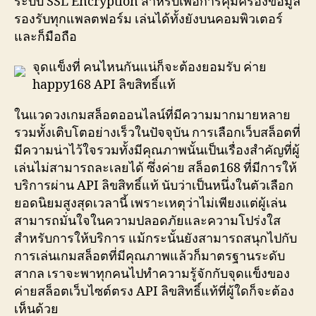
ระบบ SSL Encryption สำหรับเพื่อการคุ้มครองข้อมูล
รองรับทุกแพลตฟอร์ม เล่นได้ทั้งยังบนคอมพิวเตอร์
และก็มือถือ
จุดแข็งที่ คนไหนกันแน่ก็จะต้องยอมรับ ค่าย
happy168 API ลิขสิทธิ์แท้
ในแวดวงเกมสล็อตออนไลน์ที่มีความมากมายหลาย
รวมทั้งเติบโตอย่างเร็วในปัจจุบัน การเลือกเว็บสล็อตที่
มีความน่าไว้ใจรวมทั้งมีคุณภาพนั้นเป็นเรื่องสำคัญที่ผู้
เล่นไม่สามารถละเลยได้ ซึ่งค่าย สล็อต168 ที่มีการให้
บริการผ่าน API ลิขสิทธิ์แท้ นับว่าเป็นหนึ่งในตัวเลือก
ยอดนิยมสูงสุดเวลานี้ เพราะเหตุว่าไม่เพียงแต่ผู้เล่น
สามารถมั่นใจในความปลอดภัยและความโปร่งใส
สำหรับการให้บริการ แม้กระนั้นยังสามารถสนุกไปกับ
การเล่นเกมสล็อตที่มีคุณภาพแล้วก็มาตรฐานระดับ
สากล เราจะพาทุกคนไปทำความรู้จักกับจุดแข็งของ
ค่ายสล็อตเว็บไซต์ตรง API ลิขสิทธิ์แท้ที่ผู้ใดก็จะต้อง
เห็นด้วย