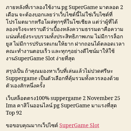
ภายหลังที่เราลองใช้งาน pg SuperGame มาตลอด 2
เดือน จะต้องบอกเลยว่าเว็บไซต์นี้ไม่ใช่เว็บไซต์ที่
โปรโมตมากหรือโผล่ทุกๆที่ในโซเชียล แต่ว่าผู้ที่ได้
ลองจริงจะทราบดีว่าเบื้องหลังความธรรมดาคือความ
แน่นทั้งยังระบบรวมทั้งประสิทธิภาพเกม ไม่มีการล็อก
ยูส ไม่มีการปรับเรตเกมให้ยาก ฝากถอนได้ตลอดเวลา
คณะทำงานตอบเร็ว และทุกๆอย่างดีไซน์มาให้ใช้
งานSuperGame Slot ง่ายที่สุด
สรุปเป็น ถ้าคุณมองหาเว็บที่เล่นแล้วไม่ปวดศรีษะ
Suppergame เป็นตัวเลือกที่คุ้มรวมทั้งควรลองด้วย
ตัวเองสักหนึ่งครั้ง
เว็บสล็อตตรง100% suppergame 2 November 25
Ima คาสิโนออนไลน์ pg SuperGame มาแรงที่สุด
Top 92
ขอขอบคุณมากเว็ปไซต์
SuperGame Slot