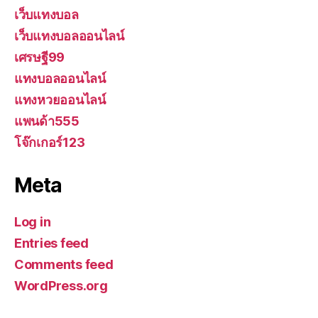
เว็บแทงบอล
เว็บแทงบอลออนไลน์
เศรษฐี99
แทงบอลออนไลน์
แทงหวยออนไลน์
แพนด้า555
โจ๊กเกอร์123
Meta
Log in
Entries feed
Comments feed
WordPress.org