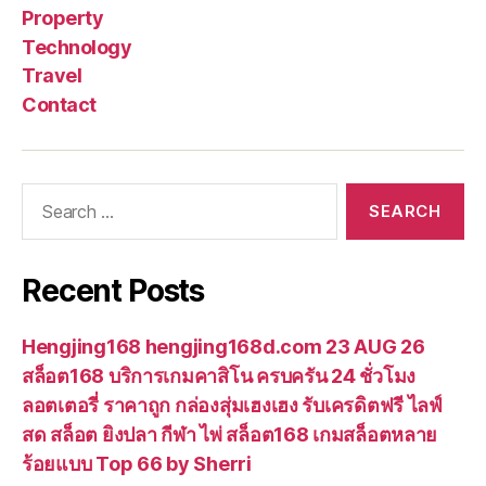
Property
Technology
Travel
Contact
Search
for:
Recent Posts
Hengjing168 hengjing168d.com 23 AUG 26
สล็อต168 บริการเกมคาสิโน ครบครัน 24 ชั่วโมง
ลอตเตอรี่ ราคาถูก กล่องสุ่มเฮงเฮง รับเครดิตฟรี ไลฟ์
สด สล็อต ยิงปลา กีฬา ไพ่ สล็อต168 เกมสล็อตหลาย
ร้อยแบบ Top 66 by Sherri