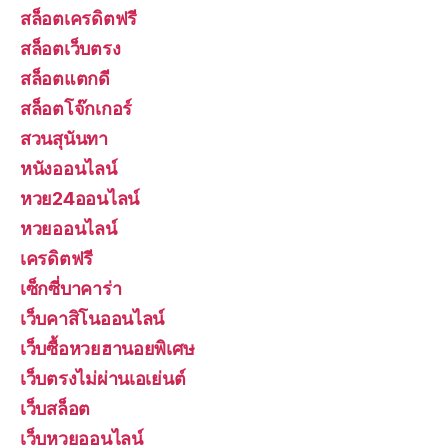
สล็อตเครดิตฟรี
สล็อตเว็บตรง
สล็อตแตกดี
สล็อตโจ๊กเกอร์
สวนสุนันทา
หนังออนไลน์
หวย24ออนไลน์
หวยออนไลน์
เครดิตฟรี
เซ็กซี่บาคาร่า
เว็บคาสิโนออนไลน์
เว็บซื้อหวยฮานอยพิเศษ
เว็บตรงไม่ผ่านเอเย่นต์
เว็บสล็อต
เว็บหวยออนไลน์