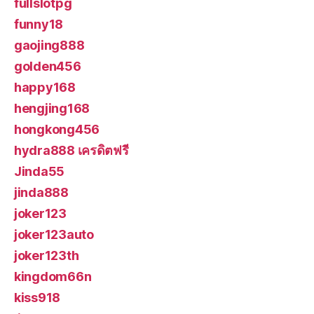
fullslotpg
funny18
gaojing888
golden456
happy168
hengjing168
hongkong456
hydra888 เครดิตฟรี
Jinda55
jinda888
joker123
joker123auto
joker123th
kingdom66n
kiss918