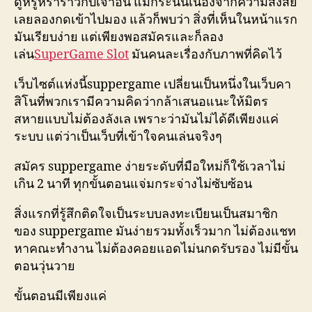
ดูหรูหราราวกับเจ้าอื่น แม้กระนั้นเนื่องจากความสงสัย
เลยลองกดเข้าไปมอง แล้วก็พบว่า สิ่งที่เห็นในหน้าแรก
มันเรียบง่าย แต่เพียงพอสมัครและก็ลอง
เล่น
SuperGame Slot
มันคนละเรื่องกับภาพที่คิดไว้
เว็บไซต์แห่งนี้suppergame เปลี่ยนเป็นหนึ่งในเว็บคา
สิโนที่พวกเรามีความคิดว่ากล้าเสนอแนะให้มิตร
สหายแบบไม่ต้องลังเล เพราะว่ามันไม่ได้ดีเพียงแค่
ระบบ แต่ว่าเป็นเว็บที่เข้าใจคนเล่นจริงๆ
สมัคร suppergame ง่ายระดับที่มือใหม่ก็ใช้เวลาไม่
เกิน 2 นาที ทุกขั้นตอนแจ่มกระจ่างไม่ซับซ้อน
สิ่งแรกที่รู้สึกติดใจเป็นระบบลงทะเบียนเป็นสมาชิก
ของ suppergame มันง่ายรวมทั้งเร็วมาก ไม่ต้องแชท
หาคณะทำงาน ไม่ต้องคอยแอดไม่นกดรับรอง ไม่มีขั้น
ตอนวุ่นวาย
ขั้นตอนมีเพียงแค่