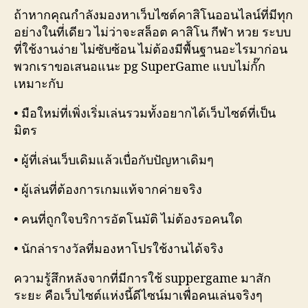
ถ้าหากคุณกำลังมองหาเว็บไซต์คาสิโนออนไลน์ที่มีทุก
อย่างในที่เดียว ไม่ว่าจะสล็อต คาสิโน กีฬา หวย ระบบ
ที่ใช้งานง่าย ไม่ซับซ้อน ไม่ต้องมีพื้นฐานอะไรมาก่อน
พวกเราขอเสนอแนะ pg SuperGame แบบไม่กั๊ก
เหมาะกับ
• มือใหม่ที่เพิ่งเริ่มเล่นรวมทั้งอยากได้เว็บไซต์ที่เป็น
มิตร
• ผู้ที่เล่นเว็บเดิมแล้วเบื่อกับปัญหาเดิมๆ
• ผู้เล่นที่ต้องการเกมแท้จากค่ายจริง
• คนที่ถูกใจบริการอัตโนมัติ ไม่ต้องรอคนใด
• นักล่ารางวัลที่มองหาโปรใช้งานได้จริง
ความรู้สึกหลังจากที่มีการใช้ suppergame มาสัก
ระยะ คือเว็บไซต์แห่งนี้ดีไซน์มาเพื่อคนเล่นจริงๆ