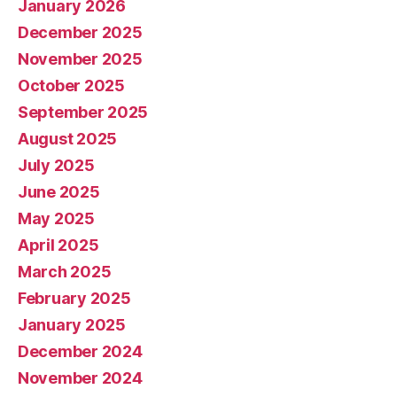
January 2026
December 2025
November 2025
October 2025
September 2025
August 2025
July 2025
June 2025
May 2025
April 2025
March 2025
February 2025
January 2025
December 2024
November 2024