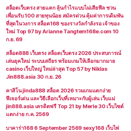
สล็อตเว็บตรง สายแตก ลุ้นกำไรแบบไม่เสียฟีล ชวน
เพื่อนรับ 100 สายทุนน้อย สมัครด่วน คุ้มค่าการเดิมพัน
ที่สุดในวงการ สล็อต168 ของรางวัลกำลังรอ เจ้าของ
ใหม่ Top 97 by Arianne Tangtem168e.com 10
ก.ย. 69
สล็อต888 เว็บตรง สล็อตเว็บตรง 2026 ประสบการณ์
เล่นยุคใหม่ ระบบเสถียร พร้อมเกมให้เลือกมากมาย
casino เว็บใหญ่ ใหม่ล่าสุด Top 57 by Niklas
Jin888.asia 30 ก.ย. 26
คาสิโน jinda888 สล็อต 2026 รวมเกมแตกง่าย
ฟีเจอร์เด่น และวิธีเลือกเว็บที่เหมาะกับผู้เล่น เว็บแม่
jin888.asia เครดิตฟรี Top 21 by Merle 30 เว็บไซต์
แตกง่าย ก.ค. 2569
บาคาร่า168 6 September 2569 sexy168 เว็บไพ่