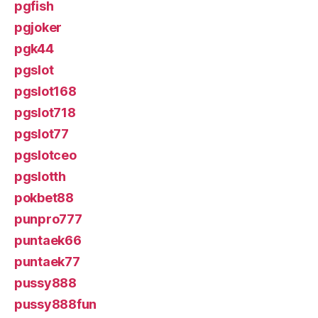
pgfish
pgjoker
pgk44
pgslot
pgslot168
pgslot718
pgslot77
pgslotceo
pgslotth
pokbet88
punpro777
puntaek66
puntaek77
pussy888
pussy888fun