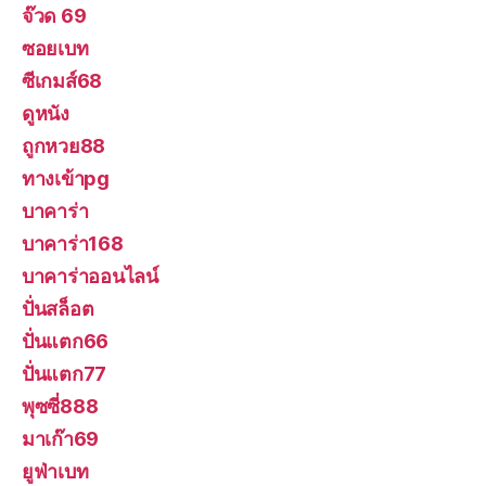
จ๊วด 69
ซอยเบท
ซีเกมส์68
ดูหนัง
ถูกหวย88
ทางเข้าpg
บาคาร่า
บาคาร่า168
บาคาร่าออนไลน์
ปั่นสล็อต
ปั่นแตก66
ปั่นแตก77
พุซซี่888
มาเก๊า69
ยูฟ่าเบท