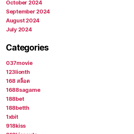
October 2024
September 2024
August 2024
July 2024
Categories
037movie
123lionth
168 สล็อต
1688sagame
188bet
188betth
1xbit
918kiss