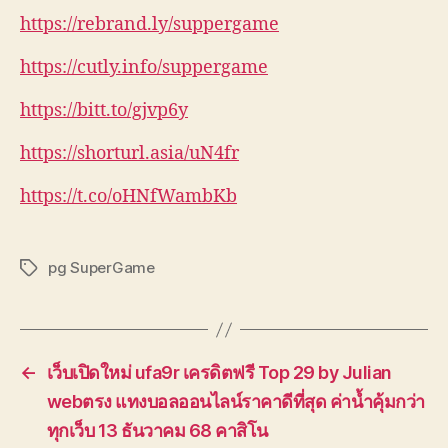
https://rebrand.ly/suppergame
https://cutly.info/suppergame
https://bitt.to/gjvp6y
https://shorturl.asia/uN4fr
https://t.co/oHNfWambKb
pg SuperGame
Tags
←
เว็บเปิดใหม่ ufa9r เครดิตฟรี Top 29 by Julian
webตรง แทงบอลออนไลน์ราคาดีที่สุด ค่าน้ำคุ้มกว่า
ทุกเว็บ 13 ธันวาคม 68 คาสิโน