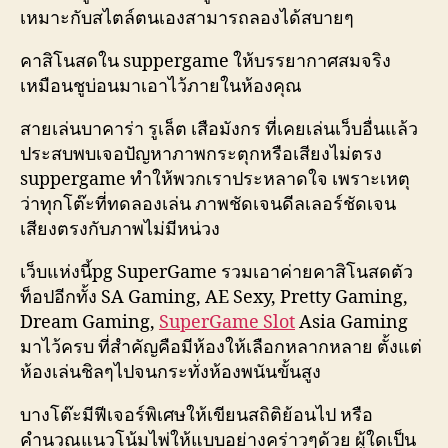
เหมาะกับสไตล์ตนเองสามารถลองได้สบายๆ
คาสิโนสดใน suppergame ให้บรรยากาศสมจริง
เหมือนชูบ่อนมาเอาไว้ภายในห้องคุณ
สายเล่นบาคาร่า รูเล็ต เสือมังกร ที่เคยเล่นเว็บอื่นแล้ว
ประสบพบเจอปัญหาภาพกระตุกหรือเสียงไม่ตรง
suppergame ทำให้พวกเราประหลาดใจ เพราะเหตุ
ว่าทุกโต๊ะที่ทดลองเล่น ภาพชัดเจนดีลเลอร์ชัดเจน
เสียงตรงกับภาพไม่มีหน่วง
เว็บแห่งนี้pg SuperGame รวมเอาค่ายคาสิโนสดตัว
ท็อปอีกทั้ง SA Gaming, AE Sexy, Pretty Gaming,
Dream Gaming,
SuperGame Slot
Asia Gaming
มาไว้ครบ ที่สำคัญคือมีห้องให้เลือกหลากหลาย ตั้งแต่
ห้องเล่นชิลๆไปจนกระทั่งห้องพนันขั้นสูง
บางโต๊ะมีฟีเจอร์พิเศษให้เขียนสถิติย้อนไป หรือ
คำนวณแนวโน้มไพ่ให้แบบอย่างคร่าวๆด้วย ผู้ใดเป็น