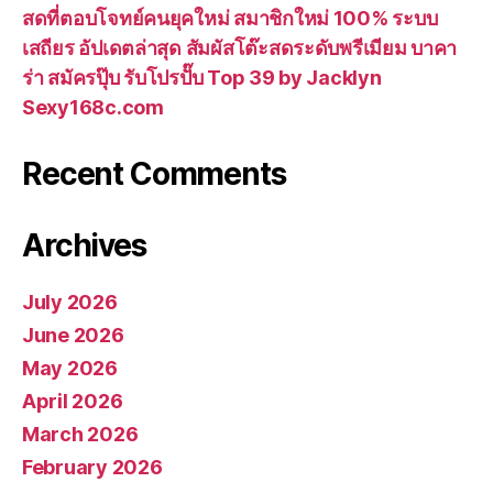
สดที่ตอบโจทย์คนยุคใหม่ สมาชิกใหม่ 100% ระบบ
เสถียร อัปเดตล่าสุด สัมผัสโต๊ะสดระดับพรีเมียม บาคา
ร่า สมัครปุ๊บ รับโปรปั๊บ Top 39 by Jacklyn
Sexy168c.com
Recent Comments
Archives
July 2026
June 2026
May 2026
April 2026
March 2026
February 2026