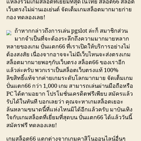
แหล่งรวมเกมสล็อตที่เยี่ยมที่สุดในไทย สล็อต66 สล็อต
เว็บตรงไม่ผ่านเอเย่นต์ จัดเต็มเกมสล็อตมากมายก่าย
กอง ทดลองเลย!
ถ้าหากกล่าวถึงการเล่น pgslot ล่ะก็ สมาชิกส่วน
มากจำเป็นที่จะต้องระลึกถึงความมากมายหลาก
หลายของเกม ปั่นแตก66 ที่เราเปิดให้บริการอย่างไม่
ต้องสงสัย เนื่องจากอาจจะไม่มีเว็บไหนจะส่งตรงเกม
สล็อตมากมายพอๆกับเว็บตรง สล็อต66 ของเราอีก
แล้วล่ะครับ พวกเราเป็นสล็อตเว็บตรงแท้ 100%
ลิขสิทธิ์แท้จากค่ายเกมระดับโลกมากมาย จัดเต็มเกม
ปั่นแตก66 กว่า 1,000 เกม สามารถเล่นผ่านมือถือหรือ
PC ได้ตามอยาก โปรโมชั่นเครดิตฟรีเพียบ สมัครแล้ว
รับได้ในทันที บอกเลยว่า คุณจะหาเกมสล็อตเยอะ
ล้นหลามขนาดนี้ที่แห่งไหนมิได้อีกแล้วครับ มาบันเทิง
ใจกับเกมสล็อตที่เยี่ยมที่สุดบน ปั่นแตก66 ได้แล้ววันนี้
สมัครฟรี ทดลองเลย!
เกมสล็อต66 แตกต่างจากเกมคาสิโนออนไลน์อื่นๆ