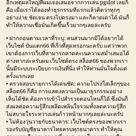
อีกเหตุผลใหญ่ที่ผมเจอเสมอจากการเล่น pgslot เลยก็
คือ เมื่อเราได้ลองทำธุรกรรมทีแรกแล้วคิดว่าทุกๆ
อย่างง่าย ชัดเจน ตรงไปตรงมา และก็คาดเดาได้ มันก็
ทำให้ความเชื่อมั่นเกิดขึ้นเร็วมากๆเลยล่ะครับ
• ฝากถอนตามเวลาที่ระบุ: คนส่วนมากมิได้อยากได้
เว็บไซต์ ปั่นแตก66 ที่เร็วที่สุดหรอกนะครับ แต่ว่าพวก
เขาต้องการเว็บที่สามารถคาดคะเนความสม่ำเสมอได้
ต่างหากล่ะครับผม เว็บไซต์ตรง สล็อต66 ของพวกเรา
นั้นมีระบบระเบียบการเงินที่นิ่ง ทำให้ท่านมั่นใจตั้งแต่
ครั้งแรกเลย
• ตรวจสอบรายการได้เด่นชัด: ความโปร่งใสเล็กๆของ
สล็อต66 ก็คือ การแสดงความเป็นมาธุรกรรมอย่าง
เห็นได้ชัด ต้องการเข้าไปสำรวจตอนไหนก็ได้ ซึ่งมันก็
ส่งผลต่อความรู้สึกเพลิดเพลินใจรวมทั้งลดความรู้สึก
ไม่สบายใจระหว่างเล่นก้าวหน้ามากๆเลยล่ะนะครับ
• ไม่ต้องวุ่นวายกับธนาคาร: เว็บไซต์ตรงของพวกเรา
รองรับบัญชีธนาคารไทยครบทุกธนาคาร ทำให้คุณ