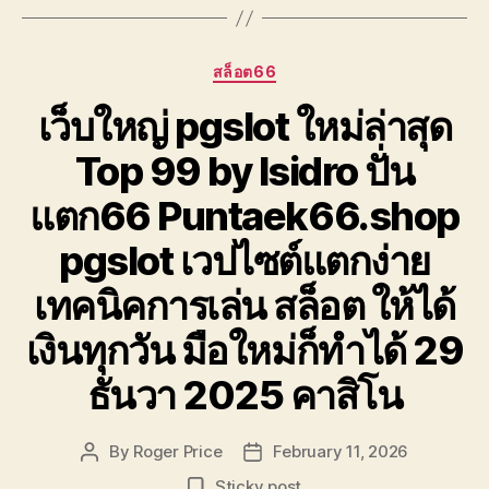
Categories
สล็อต66
เว็บใหญ่ pgslot ใหม่ล่าสุด
Top 99 by Isidro ปั่น
แตก66 Puntaek66.shop
pgslot เวปไซต์แตกง่าย
เทคนิคการเล่น สล็อต ให้ได้
เงินทุกวัน มือใหม่ก็ทำได้ 29
ธันวา 2025 คาสิโน
By
Roger Price
February 11, 2026
Post
Post
author
date
Sticky post