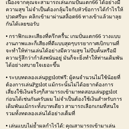
เนื่องจากคุณจะสามารถเล่นเกมปั่นแตก66 ได้อย่างมี
ความสุข ไม่จำเป็นต้องกลุ้มใจกับหัวข้อการได้กำไรให้
ปวดศรีษะ คลิกเข้ามาผ่านสล็อต66 ทางเข้าแล้วมาลุย
กันได้เลยขอรับ
• กราฟิกและเสียงที่ครึกครื้น: เกมปั่นแตก66 วางแบบ
งานภาพและก็เสียงที่ดีแบบสุดๆบรรยากาศเบิกบานที่
จะทำให้ท่านเล่นได้อย่างมีความสุข ไม่บีบคั้นหรือมี
ความรู้สึกว่ากำลังพนันอยู่ มันก็จะยิ่งทำให้ท่านเดิมพัน
ได้อย่างสบายใจเยอะขึ้น
• ระบบทดลองเล่นpgslotฟรี: ผู้คนจำนวนไม่ใช้น้อยที่
ต้องการเล่นPgslot แม้กระนั้นไม่ได้อยากต้องการ
เสี่ยงใช้เงินจริงๆก็สามารถเข้ามาทดสอบเล่นpgslot
ก่อนได้เช่นกันครับผม ไม่จำเป็นต้องใช้เงินสำหรับการ
เดิมพันแม้กระทั้งบาทเดียว สามารถเลือกเกมที่สนใจ
รวมทั้งทดลองเล่นได้อย่างเต็มที่
• เล่นแบบไม่ย้ำผลกำไรได้: คุณสามารถเข้ามาเล่น