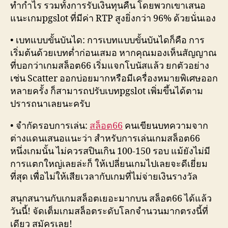
ทำกำไร รวมทั้งการรับเงินทุนคืน โดยพวกเขาเสนอ
แนะเกมpgslot ที่มีค่า RTP สูงยิ่งกว่า 96% ด้วยนั่นเอง
• เบทแบบขั้นบันได: การเบทแบบขั้นบันไดก็คือ การ
เริ่มต้นด้วยเบทต่ำก่อนเสมอ หากคุณมองเห็นสัญญาณ
ที่บอกว่าเกมสล็อต66 เริ่มแจกโบนัสแล้ว ยกตัวอย่าง
เช่น Scatter ออกบ่อยมากหรือมีเครื่องหมายพิเศษออก
หลายครั้ง ก็สามารถปรับเบทpgslot เพิ่มขึ้นได้ตาม
ปรารถนาเลยนะครับ
• จำกัดรอบการเล่น:
สล็อต66
คนเขียนบทความจาก
ต่างแดนเสนอแนะว่า สำหรับการเล่นเกมสล็อต66
หนึ่งเกมนั้น ไม่ควรสปินเกิน 100-150 รอบ แม้ยังไม่มี
การแตกใหญ่เลยล่ะก็ ให้เปลี่ยนเกมไปเลยจะดีเยี่ยม
ที่สุด เพื่อไม่ให้เสียเวลากับเกมที่ไม่จ่ายเงินรางวัล
สนุกสนานกับเกมสล็อตเยอะมากบน สล็อต66 ได้แล้ว
วันนี้! จัดเต็มเกมสล็อตระดับโลกจำนวนมากตรงนี้ที่
เดียว สมัครเลย!