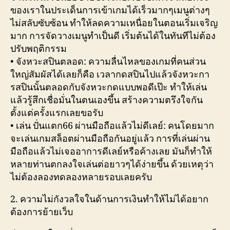
ของเราในประเด็นการเข้าเกมได้เร็วมากๆเมนูต่างๆ
ไม่สลับซับซ้อน ทำให้ลดความเหนื่อยในตอนเริ่มเจริญ
มาก การจัดวางเมนูทำเป็นดี เริ่มต้นได้ในทันทีไม่ต้อง
ปรับพฤติกรรม
• จังหวะสปินตลอด: ความลื่นไหลของเกมที่คนส่วน
ใหญ่สัมผัสได้เลยก็คือ เวลากดสปินไปแล้วจังหวะกา
รสปินนั้นตลอดกับจังหวะกดแบบพอดีเป๊ะ ทำให้เล่น
แล้วรู้สึกเชื่อมั่นในตนเองขึ้น สร้างความตรึงใจกัน
ตั้งแต่ครั้งแรกเลยขอรับ
• เล่น ปั่นแตก66 ผ่านมือถือแล้วไม่ดีเลย์: คนโดยมาก
จะเล่นเกมสล็อตผ่านมือถือกันอยู่แล้ว การที่เล่นผ่าน
มือถือแล้วไม่เจออาการดีเลย์หรือค้างเลย มันก็ทำให้
หลายท่านตกลงใจเล่นต่อยาวๆได้ง่ายขึ้น ด้วยเหตุว่า
ไม่ต้องลองทดลองหลายรอบเลยครับ
2. ความไม่กังวลใจในด้านการเงินทำให้ไม่ได้อยาก
ต้องการย้ายเว็บ