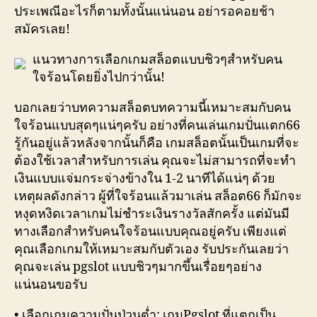
ประเพณีอะไรก็ตามทั้งนั้นแน่นอน อย่ารอคอยช้า
สมัครเลย!
แนวทางการเลือกเกมสล็อตแบบชิวๆสำหรับคน
ใจร้อนโดยยิ่งไปกว่านั้น!
บอกเลยว่าบทความสล็อตบทความนี้เหมาะสมกับคน
ใจร้อนแบบสุดๆแน่ๆครับ อย่างที่คนเล่นเกมปั่นแตก66
รู้กันอยู่แล้วหลังจากนั้นก็คือ เกมสล็อตนั้นเป็นเกมที่จะ
ต้องใช้เวลาสำหรับการเล่น คุณจะไม่สามารถที่จะทำ
เงินแบบแจ่มกระจ่างข้างใน 1-2 นาทีได้แน่ๆ ด้วย
เหตุผลดังกล่าว ผู้ที่ใจร้อนแล้วมาเล่น สล็อต66 ก็มักจะ
หงุดหงิดเวลาเกมไม่ชำระเงินรางวัลสักครั้ง แต่มันมี
ทางเลือกสำหรับคนใจร้อนแบบคุณอยู่ครับ เพียงแต่
คุณเลือกเกมให้เหมาะสมกับตัวเอง รับประกันเลยว่า
คุณจะเล่น pgslot แบบชิวๆมากขึ้นเรื่อยๆอย่าง
แน่นอนขอรับ
• เลือกเกมความปั่นป่วนต่ำ: เกมPgslot ที่แตกเป็น