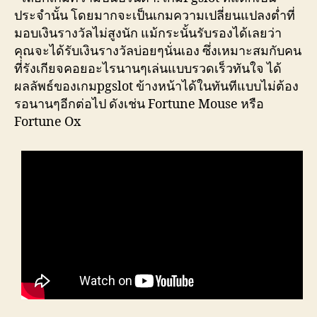
ประจำนั้น โดยมากจะเป็นเกมความเปลี่ยนแปลงต่ำที่
มอบเงินรางวัลไม่สูงนัก แม้กระนั้นรับรองได้เลยว่า
คุณจะได้รับเงินรางวัลบ่อยๆนั่นเอง ซึ่งเหมาะสมกับคน
ที่รังเกียจคอยอะไรนานๆเล่นแบบรวดเร็วทันใจ ได้
ผลลัพธ์ของเกมpgslot ข้างหน้าได้ในทันทีแบบไม่ต้อง
รอนานๆอีกต่อไป ดังเช่น Fortune Mouse หรือ
Fortune Ox