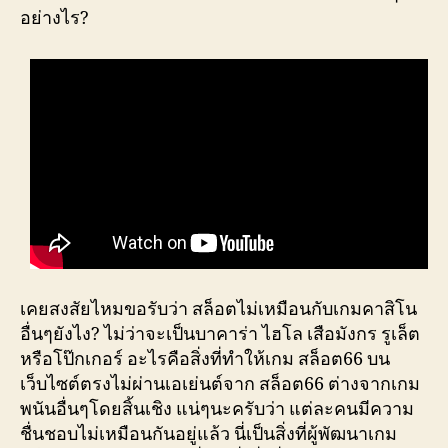
อย่างไร?
เคยสงสัยไหมขอรับว่า สล็อตไม่เหมือนกับเกมคาสิโน
อื่นๆยังไง? ไม่ว่าจะเป็นบาคาร่า ไฮโล เสือมังกร รูเล็ต
หรือโป๊กเกอร์ อะไรคือสิ่งที่ทำให้เกม สล็อต66 บน
เว็บไซต์ตรงไม่ผ่านเอเย่นต์จาก สล็อต66 ต่างจากเกม
พนันอื่นๆโดยสิ้นเชิง แน่ๆนะครับว่า แต่ละคนมีความ
ชื่นชอบไม่เหมือนกันอยู่แล้ว นี่เป็นสิ่งที่ผู้พัฒนาเกม