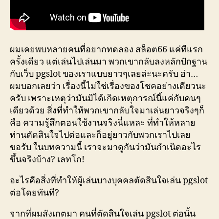
ผมเคยพบหลายคนที่อยากทดลอง สล็อต66 แค่ทีแรก
ครั้งเดียว แต่เล่นไปเล่นมา พวกเขากลับลงหลักปักฐาน
กับเว็บ pgslot ของเราแบบยาวๆเลยล่ะนะครับ ฮ่า…
ผมบอกเลยว่า เรื่องนี้ไม่ใช่เรื่องของโชคอย่างเดียวนะ
ครับ เพราะเหตุว่ามันมิได้เกิดเหตุการณ์นี้แค่กับคนๆ
เดียวด้วย สิ่งที่ทำให้พวกเขากลับใจมาเล่นยาวจริงๆก็
คือ ความรู้สึกตอนใช้งานจริงนี่แหละ ที่ทำให้หลาย
ท่านตัดสินใจไปต่อและก็อยู่ยาวกับพวกเราไปเลย
ขอรับ ในบทความนี้ เราจะมาดูกันว่ามันกำเนิดอะไร
ขึ้นจริงบ้าง? เลทโก!
อะไรคือสิ่งที่ทำให้ผู้เล่นบางบุคคลตัดสินใจเล่น pgslot
ต่อโดยทันที?
จากที่ผมสังเกตมา คนที่ตัดสินใจเล่น pgslot ต่อนั้น