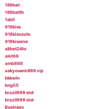
188bet
188betth
1xbit
918kiss
918kissauto
918kissme
allbet24hr
alot66
amb888
askyouwin888 vip
bkkwin
bng55
brazil999 slot
brazil999 slot
Business