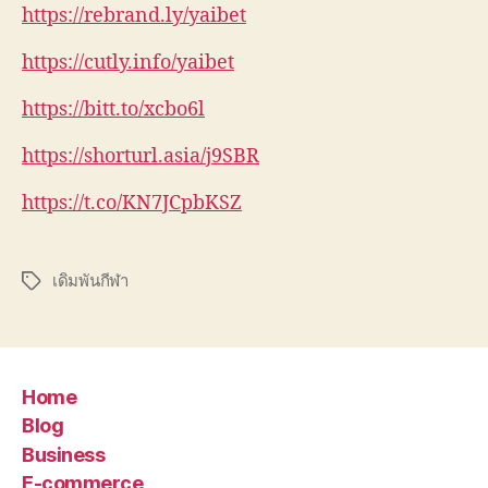
https://rebrand.ly/yaibet
https://cutly.info/yaibet
https://bitt.to/xcbo6l
https://shorturl.asia/j9SBR
https://t.co/KN7JCpbKSZ
เดิมพันกีฬา
Tags
Home
Blog
Business
E-commerce