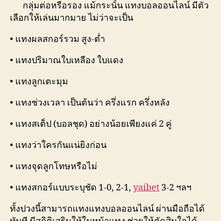
กลุ่มต่อหรือรอง แม้กระนั้น แทงบอลออนไลน์ มีตัว
เลือกให้เล่นมากมาย ไม่ว่าจะเป็น
• แทงผลสกอร์รวม สูง-ต่ำ
• แทงปริมาณใบเหลือง ใบแดง
• แทงลูกเตะมุม
• แทงช่วงเวลา เป็นต้นว่า ครึ่งแรก ครึ่งหลัง
• แทงสเต็ป (บอลชุด) อย่างน้อยเพียงแค่ 2 คู่
• แทงว่าใครกันแน่ยิงก่อน
• แทงจุดลูกโทษหรือไม่
• แทงสกอร์แบบระบุชัด 1-0, 2-1,
yaibet
3-2 ฯลฯ
ทั้งปวงนี้สามารถแทงแทงบอลออนไลน์ ผ่านมือถือได้