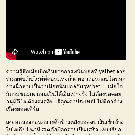
ความรู้สึกเมื่อเบิกเงินจากการพนันบอลที่ yaibet จาก
ที่เคยพบเว็บไซต์ที่ตอนแทงน้ำดีตอนถอนกลับโดนหัก
ช่วงนี้กลายเป็นว่าเมื่อพนันบอลกับ yaibet — เมื่อใด
ก็ตามชนะกดถอนเป็นได้เงินเข้าจริง ไม่ต้องรอคอย
อนุมัติ ไม่ต้องส่งสลิป ไร้คุณค่าประเพณี ไม่มีคำอ้าง
เรื่องยอดเทิร์น
เคยทดลองถอนกลางดึกข้างหลังบอลจบ เงินเข้าข้าง
ในไม่ถึง 1 นาที สเตตัสบิลกลายเป็น เสร็จ แบบเรียล