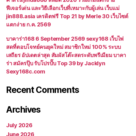
ฟีเจอร์เด่น และวิธีเลือกเว็บที่เหมาะกับผู้เล่น เว็บแม่
jin888.asia เครดิตฟรี Top 21 by Merle 30 เว็บไซต์
แตกง่าย ก.ค. 2569
บาคาร่า168 6 September 2569 sexy168 เว็บไพ่
สดที่ตอบโจทย์คนยุคใหม่ สมาชิกใหม่ 100% ระบบ
เสถียร อัปเดตล่าสุด สัมผัสโต๊ะสดระดับพรีเมียม บาคา
ร่า สมัครปุ๊บ รับโปรปั๊บ Top 39 by Jacklyn
Sexy168c.com
Recent Comments
Archives
July 2026
June 2026