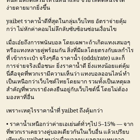
ทันที มีสถิติเสริมให้ในหน้าแทง ช่วยให้ตัดสินใจได้
ง่ายดายมากยิ่งขึ้น
yaibet ราคาน้ำดีที่สุดในกลุ่มเว็บไทย อัตราจ่ายคุ้ม
กว่า ไม่หักค่าคอมไม่ลึกลับซับซ้อนซ่อนเงื่อนไข
เมื่อเอ๋ยถึงการพนันบอล โดยเฉพาะถ้าเกิดแทงเสมอๆ
หรือแทงหลายคู่พร้อมกัน สิ่งที่มีผลโดยตรงกับผลกำไร
ที่ เข้ากระเป๋า จริงๆคือ ราคาน้ำ (odds/rate) และก็
การจ่ายจริงเมื่อชนะ ยิ่งราคาน้ำดี ยิ่งแทงน้อยแต่คุ้ม
นี่คือจุดที่พวกเรามีความเห็นว่า แทงบอลออนไลน์ ทำ
เป็นเหนือกว่าเว็บไซต์ไทยโดยมาก รวมทั้งเป็นเหตุผล
สำคัญที่พวกเรายังคงยืนอยู่กับเว็บไซต์นี้ โดยไม่ต้อง
มองหาที่อื่น
เพราะเหตุไรราคาน้ำที่ yaibet ถึงคุ้มกว่า
• ราคาน้ำเหนือกว่าค่ายเอเย่นต์ทั่วๆไป 5–15% — จาก
ที่พวกเราเคยวางคู่บอลเดียวกันในเว็บอื่น แล้วเปรียบ
เทียบกับ yaibet พบว่าเมื่อบอลจบ ผลตอบแทนจาก