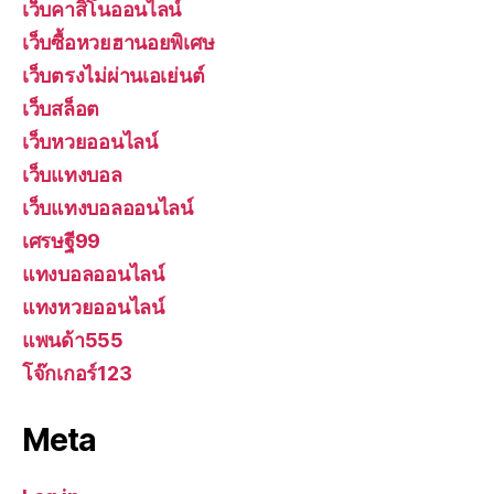
เว็บคาสิโนออนไลน์
เว็บซื้อหวยฮานอยพิเศษ
เว็บตรงไม่ผ่านเอเย่นต์
เว็บสล็อต
เว็บหวยออนไลน์
เว็บแทงบอล
เว็บแทงบอลออนไลน์
เศรษฐี99
แทงบอลออนไลน์
แทงหวยออนไลน์
แพนด้า555
โจ๊กเกอร์123
Meta