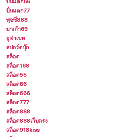
ปั่นแตก66
ปั่นแตก77
พุซซี่888
มาเก๊า69
ยูฟ่าเบท
สปอร์ตบุ๊ก
สล็อต
สล็อต168
สล็อต55
สล็อต66
สล็อต666
สล็อต777
สล็อต888
สล็อต888เว็บตรง
สล็อต918kiss