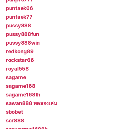
puntaek66
puntaek77
pussy888
pussy888fun
pussy888win
redkong89
rockstar66
royal558
sagame
sagame168
sagame168th
sawan888 ทดลองเล่น
sbobet
scr888