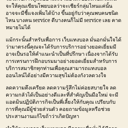
จะให้คุณเขียนโพยบอลว่าจะเชียร์กลุ่มไหนแค่นั้น
อาจจะมีชี้แจงเพิ่มได้บ้าง ขึ้นอยู่กับว่าคุณพบคนชนิด
ไหน บางคน service ดีบางคนก็ไม่มี service เลย คาด
หมายไม่ได้
แม้กระนั้นสำหรับเพื่อการ เว็บแทงบอล มั่นอกมั่นใจได้
ว่ามาตรงนี้คุณจะได้รับการบริการอย่างยอดเยี่ยมมี
อาจเป็นรอให้คำแนะนำเป็นที่ปรึกษา เนื่องจากได้รับ
การเทรนการฝึกอบรมมาอย่างยอดเยี่ยมสำหรับการ
บริการสมาชิกทุกท่านเพื่อคุณสามารถแทงบอล
ออนไลน์ได้อย่างมีความสุขไม่ต้องกังวลดวงใจ
ลดความตึงเครียด ลดความรู้สึกไม่ค่อยสบายใจ ลด
ความกลัวได้เป็นอย่างดีและที่สำคัญเป็นมือใหม่ จะมี
แอดมินปฏิบัติภารกิจเป็นพี่เลี้ยงให้กับคุณ เปรียบกับ
การที่คุณมีผู้ช่วยส่วนตัว คอยถามข้อมูลหรือช่วย
ประสานงานแก้ไขถ้าว่าเกิดปัญหา