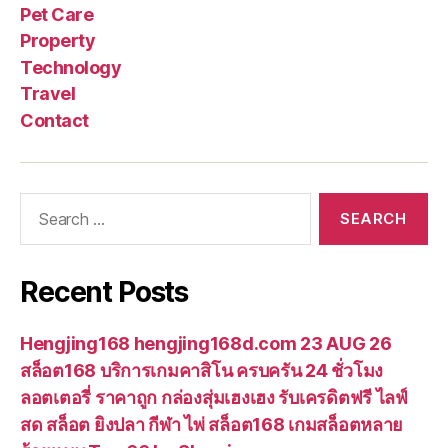
Pet Care
Property
Technology
Travel
Contact
Search
for:
Recent Posts
Hengjing168 hengjing168d.com 23 AUG 26
สล็อต168 บริการเกมคาสิโน ครบครัน 24 ชั่วโมง
ลอตเตอรี่ ราคาถูก กล่องสุ่มเฮงเฮง รับเครดิตฟรี ไลฟ์
สด สล็อต ยิงปลา กีฬา ไพ่ สล็อต168 เกมสล็อตหลาย