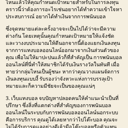
ไหนแล้วให้คุณกำหนดเป้าหมายสำหรับในการลงทุน
คราวนี้ว่าต้องการอะไรเช่นอยากได้ทำความเข้าใจหา
ประสบการณ์ อยากได้ทำเงินจากการพนันบอล
ซึ่งจุดหมายแต่ละครั้งอาจจะเป็นไปได้ว่าจะมีความ
ต่างกัน โดยเหตุนั้นคุณกำหนดเป้าหมายให้แจ้งชัด
และวางงบประมาณให้ดีนอกจากนี้ต้องแยกเงินลงทุน
จากการแทงบอลออนไลน์ออกมาจากเงินส่วนตัวของ
คุณ เพื่อไม่ให้มาปะปนแล้วก็ที่สำคัญเป็น การพนันบอล
ออนไลน์ที่นี่ทำให้สมาชิกได้รับเงินรางวัลในทันที เมื่อ
ทายว่ากลุ่มไหนเป็นผู้ชนะ หากว่าคุณวางแผนจัดการ
เงินลงทุนแบบงี้ รับรองว่าจังหวะแห่งการบรรลุเป้า
หมายและก็ความมีชัยจะเป็นของคุณแน่ๆ
3. เว็บแทงบอล จบปัญหาปลอดคนให้คำแนะนำเป็นที่
ปรึกษา ซึ่งสิ่งที่แตกต่างที่สำคัญของการพนันบอล
ออนไลน์ในระบบกับการพนันบอลออนไลน์นอกระบบ
คือการบริการ คุณดูได้เลยหากว่าไปโต๊ะบอล คุณจะ
ไม่ได้รับการดูแลอย่างดีเจ้ามือโต๊ะบอลหรือตัวแทน