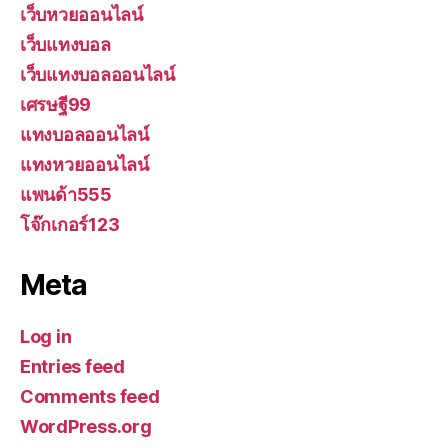
เว็บหวยออนไลน์
เว็บแทงบอล
เว็บแทงบอลออนไลน์
เศรษฐี99
แทงบอลออนไลน์
แทงหวยออนไลน์
แพนด้า555
โจ๊กเกอร์123
Meta
Log in
Entries feed
Comments feed
WordPress.org