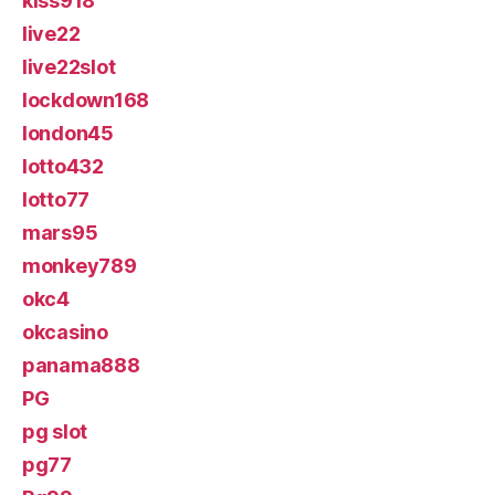
kiss918
live22
live22slot
lockdown168
london45
lotto432
lotto77
mars95
monkey789
okc4
okcasino
panama888
PG
pg slot
pg77