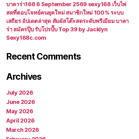
บาคาร่า168 6 September 2569 sexy168 เว็บไพ่
สดที่ตอบโจทย์คนยุคใหม่ สมาชิกใหม่ 100% ระบบ
เสถียร อัปเดตล่าสุด สัมผัสโต๊ะสดระดับพรีเมียม บาคา
ร่า สมัครปุ๊บ รับโปรปั๊บ Top 39 by Jacklyn
Sexy168c.com
Recent Comments
Archives
July 2026
June 2026
May 2026
April 2026
March 2026