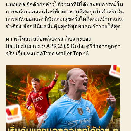
แทงบอล อีกด้วยกล่าวได้ว่ามาที่นี่ได้ประสบการณ์ ใน
การพนันบอลออนไลน์ที่เหมาะสมที่สุดถูกใจสำหรับใน
การพนันบอลและก็มีความสุขครั้งใดก็ตามเข้ามาเล่น
จำต้องเลือกที่นี่แค่นั้นคุ้มสุดดีสุดพาคุณร่ำรวยให้สุด
ดาวน์โหลด สล็อตเว็บตรง เว็บแทงบอล
Ballfcclub.net 9 APR 2569 Kisha ดูรีวิวจากลูกค้า
จริง เว็บแทงบอลTrue wallet Top 45