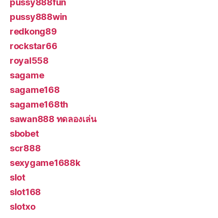
pussy888fun
pussy888win
redkong89
rockstar66
royal558
sagame
sagame168
sagame168th
sawan888 ทดลองเล่น
sbobet
scr888
sexygame1688k
slot
slot168
slotxo