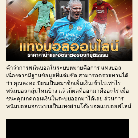
คำว่าการพนันบอลในระบบหมายคือการ แทงบอล
เนื่องจากมีฐานข้อมูลที่แจ่มชัด สามารถตรวจทานได้
ว่า คุณลงทะเบียนเป็นสมาชิกเพิ่มเงินเข้าไปเท่าไร
พนันบอลกลุ่มไหนบ้าง แล้วก็ผลที่ออกมาคืออะไร เมื่อ
ชนะคุณกดถอนเงินในระบบออกมาได้เลย ส่วนการ
พนันบอลนอกระบบเป็นแทงผ่านโต๊ะบอลแบบออฟไลน์