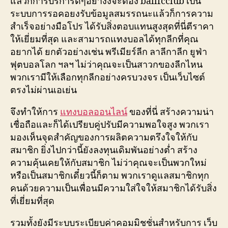
แล้วก็การบริการดีๆอย่างงี้จะต้อง ballfcclub เป็น
ระบบการรอคอยงรับข้อมูลสมรรถนะแล้วก็การความ
สำเร็จอย่างมือโปร ได้รับสิ่งตอบแทนสูงสุดที่นี่ตีราคา
ให้เยี่ยมที่สุด และสามารถแทงบอลได้ทุกลีกที่คุณ
อยากได้ ยกตัวอย่างเช่น พรีเมียร์ลีก ลาลีกาลีก ยูฟ่า
ฟุตบอลโลก ฯลฯ ไม่ว่าคุณจะเป็นสาวกของลีกไหน
พวกเรามีให้เลือกทุกลีกอย่างครบวงจร เป็นเว็บไซต์
ตรงไม่ผ่านเอเย่น
จึงทำให้การ
แทงบอลออนไลน์
ของที่นี่ สร้างความน่า
เชื่อถือและก็ได้เปรียบคู่ปรับมีความพอใจสูง พวกเรา
มองเห็นจุดสำคัญของการผลิตความตรึงใจให้กับ
สมาชิก ยิ่งไปกว่านี้ยังลงทุนเดิมพันอย่างต่ำ สร้าง
ความคุ้นเคยให้กับสมาชิก ไม่ว่าคุณจะเป็นพวกใหม่
หรือเป็นสมาชิกเดี๋ยวนี้ก็ตาม พวกเราดูแลสมาชิกทุก
คนด้วยความเป็นเพื่อนมีความใส่ใจให้สมาชิกได้รับสิ่ง
ที่เยี่ยมที่สุด
รวมทั้งยังมีระบบระเบียบค่าคอมมิชชั่นสำหรับการ เว็บ