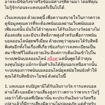
อาจจะมีข้อกังขาหรือข้อแม้ต่างๆที่ตามมา โดยที่คุณ
ไม่รู้จักก่อนจะแทงบอลก็เป็นไปได้
เว็บแทงบอล ด้วยเหตุนี้ เพื่อความสบายใจในการตรวจ
ดูข้อมูลคุณควรที่จะต้องพนันบอลผ่านเว็บพนันบอล
เพียงแค่นั้น มั่นใจได้ว่าคุณจะได้รับเงินรางวัลอย่างไม่
ต้องสงสัย และมีประสิทธิภาพสูงสำหรับเพื่อการพนัน
บอลออนไลน์สุดพรีเมี่ยม ด้วยเหตุว่าคุณจะได้รับสิทธิ
พิเศษอีกทั้งในเรื่องที่เกี่ยวข้องกับการลงทะเบียนเป็น
สมาชิกฟรีไม่ต้องจ่ายเงิน มีแค่การเติมเงินเข้าไปใน
ระบบพนันบอลออนไลน์
สล็อต
แค่นั้นพูดได้ว่าคุณ
ลงทุนไม่สูง แม้กระนั้นทำเงินได้คุ้มนอกเหนือจากนั้น
ระบบของการพนันบอลออนไลน์ยุคสมัยใหม่ยังทำให้
คุณได้รับสิทธิประโยชน์ ดังต่อไปนี้
1. แทงบอล จบปัญหามิได้รับเงินรางวัล การแทงบอล
ผ่านโต๊ะบอลมีความเสี่ยงสูงกว่า เพราะว่าพวกเราไม่รู้
เลยว่าโต๊ะบอลที่เปิดมานั้น จะประกันเงินรางวัลหรือ
เปล่าแล้วก็มีการเสี่ยงมีความไม่ปลอดภัย แต่สำหรับ