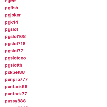
Pg99
pgfish
pgjoker
pgk44
pgslot
pgslot168
pgslot718
pgslot77
pgslotceo
pgslotth
pokbet88
punpro777
puntaek66
puntaek77
pussy888