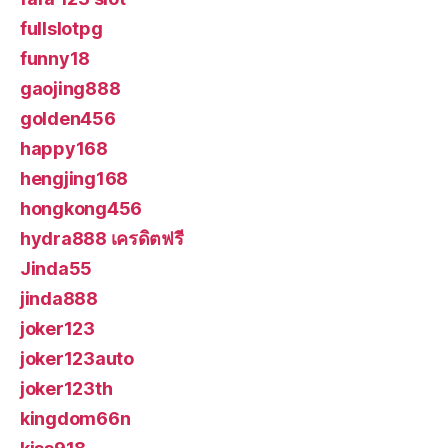
fullslotpg
funny18
gaojing888
golden456
happy168
hengjing168
hongkong456
hydra888 เครดิตฟรี
Jinda55
jinda888
joker123
joker123auto
joker123th
kingdom66n