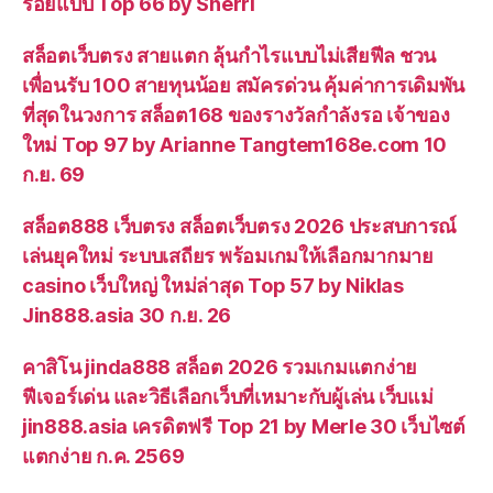
ร้อยแบบ Top 66 by Sherri
สล็อตเว็บตรง สายแตก ลุ้นกำไรแบบไม่เสียฟีล ชวน
เพื่อนรับ 100 สายทุนน้อย สมัครด่วน คุ้มค่าการเดิมพัน
ที่สุดในวงการ สล็อต168 ของรางวัลกำลังรอ เจ้าของ
ใหม่ Top 97 by Arianne Tangtem168e.com 10
ก.ย. 69
สล็อต888 เว็บตรง สล็อตเว็บตรง 2026 ประสบการณ์
เล่นยุคใหม่ ระบบเสถียร พร้อมเกมให้เลือกมากมาย
casino เว็บใหญ่ ใหม่ล่าสุด Top 57 by Niklas
Jin888.asia 30 ก.ย. 26
คาสิโน jinda888 สล็อต 2026 รวมเกมแตกง่าย
ฟีเจอร์เด่น และวิธีเลือกเว็บที่เหมาะกับผู้เล่น เว็บแม่
jin888.asia เครดิตฟรี Top 21 by Merle 30 เว็บไซต์
แตกง่าย ก.ค. 2569