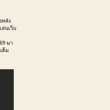
างหลัง
ล่นเว็บ
69 มา
เต็ม