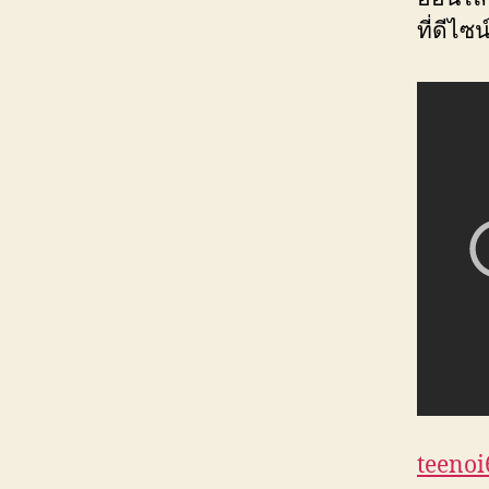
ที่ดีไซ
teenoi