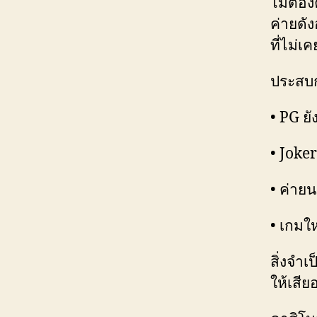
ไม่ต้อง
ค่ายดัง
ที่ไม่เ
ประสบก
• PG ยั
• Joke
• ค่าย
• เกมใหม
สิ่งจำเ
ให้เสี