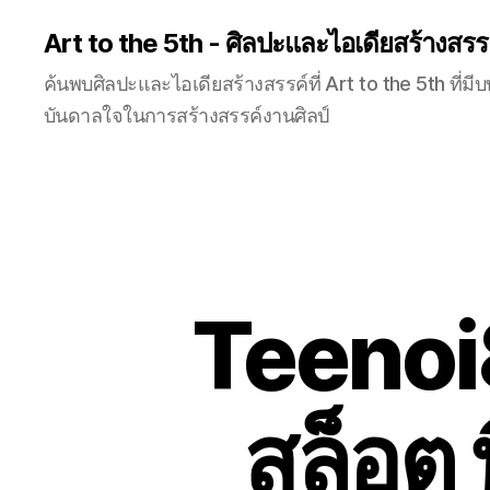
Art to the 5th - ศิลปะและไอเดียสร้างสรร
ค้นพบศิลปะและไอเดียสร้างสรรค์ที่ Art to the 5th ที่ม
บันดาลใจในการสร้างสรรค์งานศิลป์
Teenoi
สล็อต 