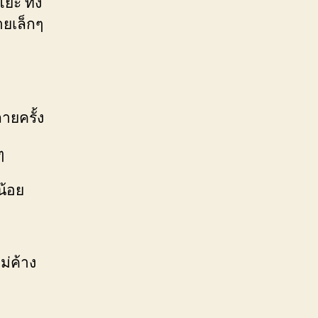
ยะ ทั้ง
ายเล็กๆ
ายครั้ง
ๆ
น้อย
ม่ค้าง