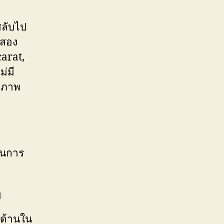
สลับไป
งสอง
carat,
่มี
บบภาพ
ห็นการ
ๆ
่ด้านใน