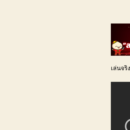
เล่นจริง