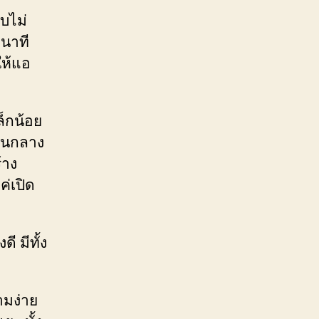
บบไม่
ินาที
ให้แอ
ล็กน้อย
อนกลาง
้าง
ค่เปิด
ี มีทั้ง
ามง่าย