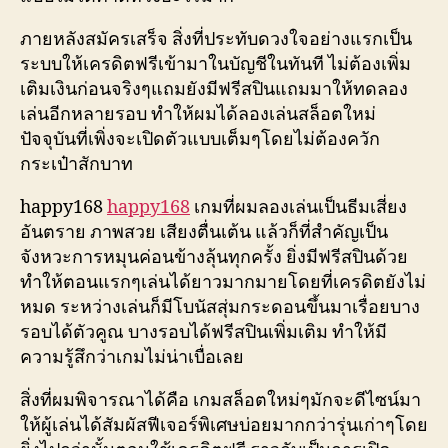
ภายหลังสมัครเสร็จ สิ่งที่ประทับดวงใจอย่างแรกเป็น
ระบบให้เครดิตฟรีเข้ามาในบัญชีในทันที ไม่ต้องเพิ่ม
เติมเงินก่อนจริงๆแถมยังมีฟรีสปินแถมมาให้ทดลอง
เล่นอีกหลายรอบ ทำให้ผมได้ลองเล่นสล็อตใหม่
ปัจจุบันที่เพิ่งจะเปิดตัวแบบเต็มๆโดยไม่ต้องควัก
กระเป๋าสักบาท
happy168
happy168
เกมที่ผมลองเล่นเป็นธีมเสี่ยง
อันตราย ภาพสวย เสียงตื่นเต้น แล้วก็ที่สำคัญเป็น
จังหวะการหมุนค่อนข้างลุ้นทุกครั้ง ยิ่งมีฟรีสปินด้วย
ทำให้ตอนแรกๆเล่นได้ยาวมากมายโดยที่เครดิตยังไม่
หมด ระหว่างเล่นก็มีโบนัสสุ่มกระดอนขึ้นมาเรื่อยบาง
รอบได้ตัวคูณ บางรอบได้ฟรีสปินเพิ่มเติม ทำให้มี
ความรู้สึกว่าเกมไม่น่าเบื่อเลย
สิ่งที่ผมพิจารณาได้คือ เกมสล็อตใหม่ๆมักจะดีไซน์มา
ให้ผู้เล่นได้สัมผัสฟีเจอร์พิเศษบ่อยมากกว่ารุ่นเก่าๆโดย