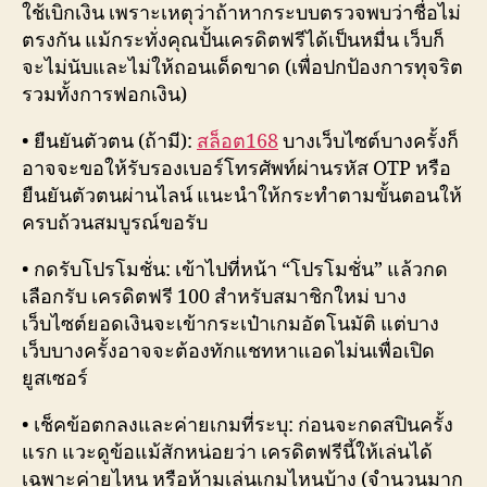
ใช้เบิกเงิน เพราะเหตุว่าถ้าหากระบบตรวจพบว่าชื่อไม่
ตรงกัน แม้กระทั่งคุณปั้นเครดิตฟรีได้เป็นหมื่น เว็บก็
จะไม่นับและไม่ให้ถอนเด็ดขาด (เพื่อปกป้องการทุจริต
รวมทั้งการฟอกเงิน)
• ยืนยันตัวตน (ถ้ามี):
สล็อต168
บางเว็บไซต์บางครั้งก็
อาจจะขอให้รับรองเบอร์โทรศัพท์ผ่านรหัส OTP หรือ
ยืนยันตัวตนผ่านไลน์ แนะนำให้กระทำตามขั้นตอนให้
ครบถ้วนสมบูรณ์ขอรับ
• กดรับโปรโมชั่น: เข้าไปที่หน้า “โปรโมชั่น” แล้วกด
เลือกรับ เครดิตฟรี 100 สำหรับสมาชิกใหม่ บาง
เว็บไซต์ยอดเงินจะเข้ากระเป๋าเกมอัตโนมัติ แต่บาง
เว็บบางครั้งอาจจะต้องทักแชทหาแอดไม่นเพื่อเปิด
ยูสเซอร์
• เช็คข้อตกลงและค่ายเกมที่ระบุ: ก่อนจะกดสปินครั้ง
แรก แวะดูข้อแม้สักหน่อยว่า เครดิตฟรีนี้ให้เล่นได้
เฉพาะค่ายไหน หรือห้ามเล่นเกมไหนบ้าง (จำนวนมาก