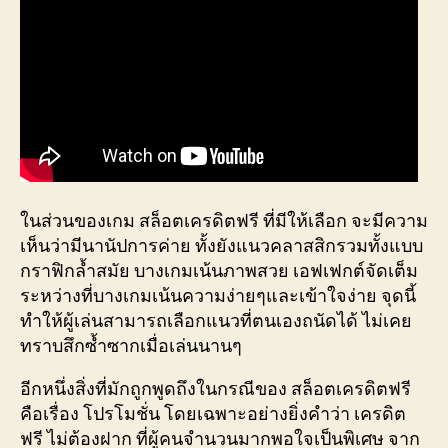
ในส่วนของเกม สล็อตเครดิตฟรี ที่มีให้เลือก จะมีความ
เห็นว่ามีนานัปการค่าย ทั้งยังแนวคลาสสิกรวมทั้งแบบ
กราฟิกล้ำสมัย บางเกมเน้นภาพสวย เอฟเฟกต์จัดเต็ม
ระหว่างที่บางเกมเน้นความง่ายๆและเข้าใจง่าย จุดนี้
ทำให้ผู้เล่นสามารถเลือกแนวที่ตนเองถนัดได้ ไม่เคย
ทราบสึกซ้ำซากเมื่อเล่นนานๆ
อีกหนึ่งสิ่งที่มักถูกพูดถึงในกรณีของ สล็อตเครดิตฟรี
คือเรื่อง โปรโมชั่น โดยเฉพาะอย่างยิ่งคำว่า เครดิต
ฟรี ไม่ต้องฝาก ที่ผู้คนจำนวนมากพอใจเป็นพิเศษ จาก