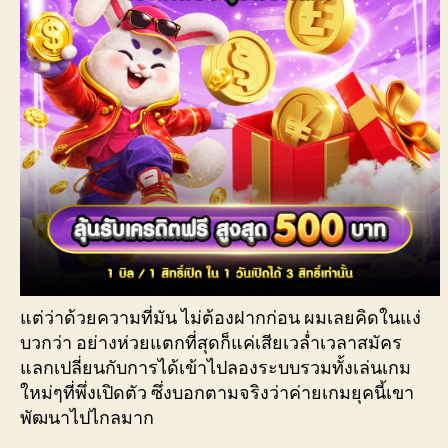
แต่ว่าด้วยความที่มัน ไม่ต้องฝากก่อน ผมเลยคิดในแง่
บวกว่า อย่างห่วยแตกที่สุดก็แค่เสียเวล่ำเวลาสมัคร
แลกเปลี่ยนกับการได้เข้าไปลองระบบรวมทั้งเล่นเกม
ใหม่ๆที่พึ่งเปิดตัว ซึ่งบอกตามจริงว่าค่ายเกมยุคนี้เขา
พัฒนาไปไกลมาก