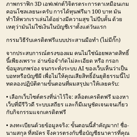
ภาพกราฟิก 3D เอฟเฟกต์วิจิตรตระการตาเหมือนเกม
คอนโซลเลยนะครับ การได้ทุนฟรีมา 100 บาท มัน
ทำให้พวกเราเล่นได้อย่างมีความสุข ไม่บีบคั้น ด้วย
เหตุว่ามันไม่ใช่เงินในบัญชีเราตั้งแต่วันแรก
กรรมวิธีรับเครดิตฟรีแบบประสานมือทำ (ไม่มีกั๊ก)
จากประสบการณ์ตรงของผม คนไม่ใช่น้อยพลาดสิทธิ์
นี้เพียงเพราะ อ่านข้อจำกัดไม่ละเอียด หรือ กรอก
ข้อมูลบกพร่อง จนกระทั่งระบบ AI ของเว็บเห็นว่าเป็น
บอทหรือบัญชีผี เพื่อไม่ให้คุณเสียสิทธิ์อันยุติธรรมนี้ไป
ทดลองปฏิบัติตามขั้นตอนที่ผมสรุปมาให้เลยครับ:
• เลือกเว็บไซต์ตรงที่น่าไว้ใจ: สล็อตเครดิตฟรี มองหา
เว็บที่มีรีวิวดี ระบบเสถียร และก็มีเมนูชัดเจนเจนเกี่ยว
กับกิจกรรมแจกเครดิตฟรี
• ลงทะเบียนด้วยข้อมูลจริง: ขั้นตอนนี้สำคัญมาก! ชื่อ-
นามสกุล ที่สมัคร จึงควรตรงกับชื่อบัญชีธนาคารที่คุณ