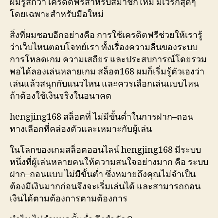
ผมรู้สึกว่า เครดิตฟรีสำหรับสมาชิกใหม่ มีเวิร์กสุดๆ
โดยเฉพาะสำหรับมือใหม่
สิ่งที่ผมชอบอีกอย่างคือ การใช้เครดิตฟรีช่วยให้เรารู้
ว่าเว็บไหนตอบโจทย์เรา ทั้งเรื่องความลื่นของระบบ
การโหลดเกม ความเสถียร และประสบการณ์โดยรวม
พอได้ลองเล่นหลายเกม สล็อต168 ผมก็เริ่มรู้ตัวเองว่า
เล่นแล้วสนุกกับแนวไหน และควรเลือกเล่นแบบไหน
ถ้าต้องใช้เงินจริงในอนาคต
hengjing168 สล็อตที่ ไม่มีขั้นต่ำในการฝาก–ถอน
ทางเลือกที่คล่องตัวและเหมาะกับผู้เล่น
ในโลกของเกมสล็อตออนไลน์ hengjing168 มีระบบ
หนึ่งที่ผู้เล่นหลายคนให้ความสนใจอย่างมาก คือ ระบบ
ฝาก–ถอนแบบ ไม่มีขั้นต่ำ ซึ่งหมายถึงคุณไม่จำเป็น
ต้องมีเงินมากก่อนจึงจะเริ่มเล่นได้ และสามารถถอน
เงินได้ตามต้องการตามต้องการ