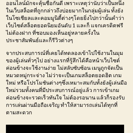
ออนไลน์มักจะคุ้นชื่อกันดี เพราะเหตุว่านับว่าเป็นหนึ่ง
ในเว็บสล็อตที่ถูกกล่าวถึงบ่อยมากในกลุ่มผู้เล่น ทั้งยัง
ในโซเชียลและคอมมูนิตี้ต่างๆโดยยิ่งไปกว่านั้นคำว่า
เว็บไซต์สล็อตยอดนิยมอันดับ 1 และก็ แจกเครดิตฟรี
ไม่ต้องฝาก ที่ชอบมองเห็นอยู่หลายครั้งใน
ประชาสัมพันธ์และก็รีวิวต่างๆ
จากประสบการณ์ที่เคยได้ทดลองเข้าไปใช้งานในมุม
ของผู้เล่นทั่วๆไป อย่างแรกที่รู้สึกได้คือหน้าเว็บไซต์
ค่อนข้างจะใช้งานง่าย ไม่สลับซับซ้อน เมนูถูกจัดเป็น
หมวดหมู่กระจ่าง ไม่ว่าจะเป็นเกมสล็อตยอดฮิต เกม
ใหม่ หรือโปรโมชันต่างๆซึ่งเหมาะสมกับทั้งยังผู้เล่นมือ
ใหม่รวมทั้งคนที่มีประสบการณ์อยู่แล้ว การเข้าเกม
ค่อนข้างจะรวดเร็วทันใจ ไม่ต้องรอนาน แล้วก็รองรับ
การเล่นผ่านมือถือเจริญ ทำให้สามารถเล่นได้ทุกที่
ตามสะดวก