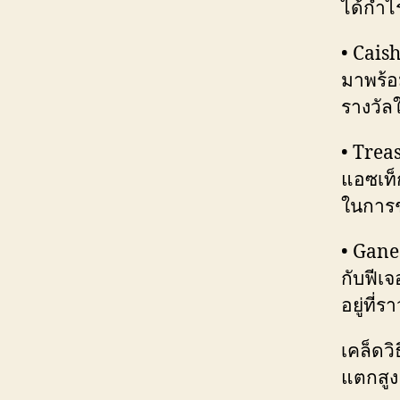
ได้กำไ
• Cais
มาพร้อม
รางวัลใ
• Trea
แอซเท็
ในการช
• Gane
กับฟีเจ
อยู่ที่
เคล็ดวิ
แตกสูง