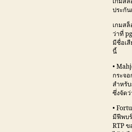
เกมสล็
ประกัน
เกมสล็
ว่าที่ 
มีชื่อเ
นี้
• Mahj
กระจอก
สำหรับ
ซึ่งจัด
• Fort
มีฟีพบ
RTP ขอ