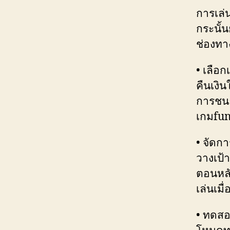
การเล่
กระนั้น
ช่องทา
• เลือก
คืนเงิน
การชนะส
เกมfun
• จัดก
วางเป้
ตอนหลั
เล่นเมื
• ทดสอ