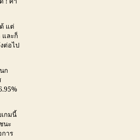
 ! ค้ำ
้ แต่
ก และก็
ังต่อไป
่นก
ส
96.95%
เกมนี้
ะชนะ
่อการ