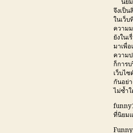
นิยม
จึงเป็น
ในเว็บ
ความมา
ยังในเ
มาเพื่
ความปล
ก็การบร
เว็บไซต
กันอย่
ไม่ซ้ำ
funny18
ที่นิยม
Funny1