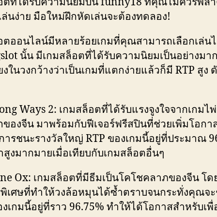
อตที่ได้รับความนิยมบน funny18 ที่คุณไม่ควรพลาด
เล่นง่าย มือใหม่ฝึกหัดเล่นจะต้องทดลอง!
อตออนไลน์มีหลายร้อยเกมที่คุณสามารถเลือกเล่นได
pgslot นั้น มีเกมสล็อตที่ได้รับความนิยมเป็นอย่างมา
สียงในวงกว้างว่าเป็นเกมที่แตกง่ายแล้วก็มี RTP สูง ด
ong Ways 2: เกมสล็อตที่ได้รับแรงจูงใจจากเกมไพ
ของจีน มาพร้อมกับฟีเจอร์ฟรีสปินที่ช่วยเพิ่มโอกา
การชนะรางวัลใหญ่ RTP ของเกมนี้อยู่ที่ประมาณ 
ว่าสูงมากมายเมื่อเทียบกับเกมสล็อตอื่นๆ
une Ox: เกมสล็อตที่มีธีมเป็นโคโชคลาภของจีน โดย
ร์พิเศษที่ทำให้วงล้อหมุนได้ซ้ำตราบจนกระทั่งคุณจ
งเกมนี้อยู่ที่ราว 96.75% ทำให้ได้โอกาสสำหรับเพื