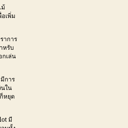
ม้
อเพิ่ม
ัตราการ
สำหรับ
ือกเล่น
มีการ
งินใน
ก็หยุด
ot มี