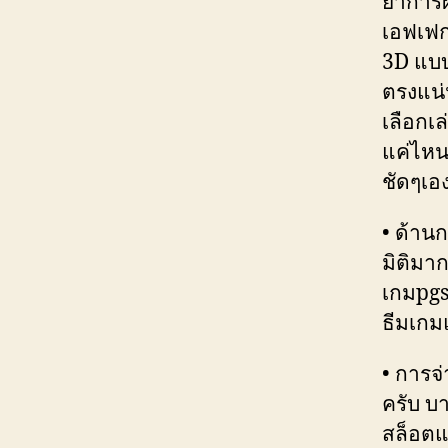
ย้ำการ
เอฟเฟก
3D แบบท
ตรงแน่
เลือกเ
แค่ไหน
ชัดๆเอ
• ด้าน
มิติมาก
เกมpgs
ธีมเกม
• การจ
ครับ บ
สล็อตแ