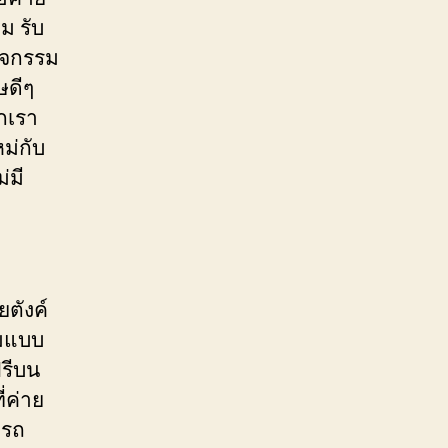
ม รับ
ิจกรรม
ษดีๆ
กเรา
ม่กับ
่มี
ยตังค์
เกมแบบ
ฟรีบน
่ค่าย
ารถ