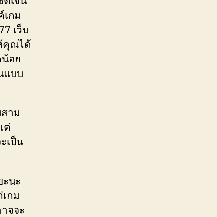
ชัดเจน
ค์เกม
77 เว็บ
้คุณได้
กน้อย
ันแบบ
บสาม
แต่
ะเป็น
แยะนะ
่เกม
 อาจจะ