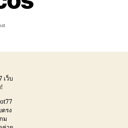
ost
 เว็บ
ย!
lot77
็บตรง
เกม
อค่าย