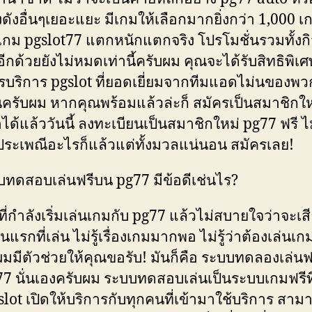
ดังอื่นๆเยอะแยะ มีเกมให้เลือกมากยิ่งกว่า 1,000 เก
เกม pgslot77 แตกหนักแตกจริง โปรโมชั่นรวมทั้งก
อีกด้วยยังไม่หมดเท่านี้ครับผม คุณจะได้รับสิทธิพิเศ
บริการ pgslot ที่ยอดเยี่ยมจากทีมแอดไม่นของพว
ครับผม หากคุณพร้อมแล้วล่ะก็ สมัครเป็นสมาชิกให
ด้แล้ววันนี้ ลงทะเบียนเป็นสมาชิกใหม่ pg77 ฟรี ไม
ประเพณีอะไรก็แล้วแต่ทั้งมวลแน่นอน สมัครเลย!
บทดสอบเล่นฟรีบน pg77 มีข้อดีเช่นไร?
นที่กำลังเริ่มเล่นเกมกับ pg77 แล้วไม่สบายใจว่าจะเสี
หนแรกที่เล่น ไม่รู้เรื่องเกมมากพอ ไม่รู้ว่าต้องเล่น
ผมมีตัวช่วยให้คุณขอรับ! มันก็คือ ระบบทดลองเล่น
77 นั่นเองครับผม ระบบทดสอบเล่นเป็นระบบเกมฟรีที
slot เปิดให้บริการกับทุกคนที่เข้ามาใช้บริการ สาม