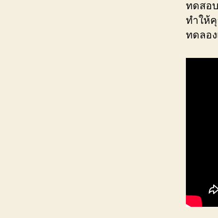
ทดสอบเล
ทำให้ค
ทดลองเ