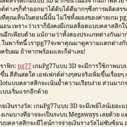
ผลิตสรรค์เกมแบบ 3D มากขึ้น เนื่องจากมีภาพสวย 
ต์ต่างๆก็ทำออกมาได้ดิบได้ดีมากๆซึ่งการผลิตสรร
ี่คุณเห็นในตอนนี้นั้น ไม่ใช่ทั้งผองของค่ายเกม pg
นอน เพราะว่าเราก็ยังคงมีเกมสล็อตแบบคลาสสิกให
ล่นอีกเพียบด้วย แม้ถามว่าทั้งสองประเภทต่างกันมา
 ในพาร์ทนี้ เราpg77จะพาคุณมาดูความแตกต่างก
งครับผม ถ้าหากพร้อมและก็ฝ่าเลย!
กราฟิก:
pg77
เกมPg77แบบ 3D จะมีการใช้ภาพแบ
ขึ้น สีสันสดใส เอฟเฟกต์ต่างๆสมจริงเพิ่มขึ้นเรื่อยๆ 
lotแบบคลาสสิกจะเน้นย้ำความเรียบง่าย ส่วนมากจ
แบบเริ่มแรกอีกด้วย
่ายเงินรางวัล: เกมPg77แบบ 3D จะมีเพย์ไลน์เยอะ
างเกมบางทีอาจจะเป็นระบบ Megaways เลยด้วย แต
บบคลาสสิกจะมีไลน์การจ่ายเงินรางวัลไม่ซับซ้อน