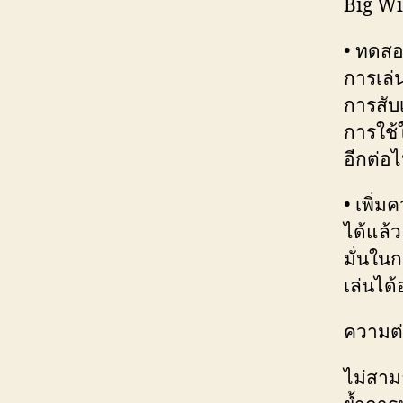
Big Wi
• ทดสอบ
การเล่น
การสับ
การใช้
อีกต่อ
• เพิ่
ได้แล้
มั่นในก
เล่นได้
ความต่
ไม่สามา