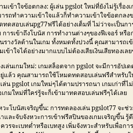
มเข้าใจข้อตกลง: ผู้เล่น pgslot ใหม่ที่ยังไม่รู้เรื่อ
มารถทำความเข้าใจแล้วก็ทำความเข้าใจข้อตกลง
ทดสอบเล่นpg77ฟรีได้อย่างเต็มที่ ไม่ว่าจะเป็นกา
 การเข้าถึงโบนัส การทำงานต่างๆของฟีเจอร์ หรือ
ินรางวัลด้านในเกม ทั้งหมดทั้งปวงนี้ คุณสามารถเข
เข้าใจได้อย่างมากแบบไม่ต้องเสียเงินเสียทองเลย
งเล่นเกมใหม่: เกมสล็อตจาก pgslot จะมีการอัปเดต
ๆอยู่แล้ว คุณสามารถใช้โหมดทดสอบเล่นฟรีสำหรับ
ล่น pgslot เกมใหม่ๆได้ตามปรารถนา เกมเก่าที่ไม
อเกมใหม่ที่ใคร่รู้จะก็เข้ามาทดสอบเล่นฟรีๆได้เลย
ังหวะโบนัสเจริญขึ้น: การทดลองเล่น pgslot77 จะช่ว
าและจับจังหวะการเข้าฟรีสปินของเกมเจริญขึ้น รู้ดี
ควรจะเบทต่ำหรือเบทสูง เพิ่มจังหวะสำหรับเพื่อการ