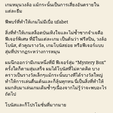
เกมหมุนวงล้อ แม้กระนั้นเป็นการเสี่ยงอันตรายใน
แต่ละธีม
ฟีพบร์ที่ทำให้เกมไม่มีเบื่อ ufabet
สิ่งที่ทำให้เกมสล็อตบันเทิงใจและไม่ซ้ำซากจำเจคือ
ฟีเจอร์พิเศษ ที่มีในแต่ละเกม เป็นต้นว่า ฟรีสปิน, วงล้อ
โบนัส, ตัวคูณรางวัล, เกมโบนัสย่อย หรือฟีเจอร์แบบ
สุ่มที่ปรากฏระหว่างการหมุน
ผมนึกออกว่ามีเกมหนึ่งที่มี ฟีเจอร์สุ่ม “Mystery Box”
ครั้งใดก็ตามสุ่มเสร็จ ผมได้โบนัสที่ไม่คาดคิด บาง
คราวเป็นรางวัลเล็กๆแม้กระนั้นบางทีได้รางวัลใหญ่
ทำให้การเล่นตื่นเต้นและก็ลุ้นทุกหน นี่เป็นสิ่งที่ทำให้
ผมกลับมาเล่นเกมเดิมซ้ำๆเนื่องจากไม่รู้ว่าจะพบอะไร
ถัดไป
โบนัสและก็โปรโมชั่นที่มากมาย