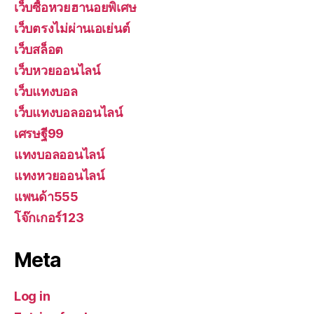
เว็บซื้อหวยฮานอยพิเศษ
เว็บตรงไม่ผ่านเอเย่นต์
เว็บสล็อต
เว็บหวยออนไลน์
เว็บแทงบอล
เว็บแทงบอลออนไลน์
เศรษฐี99
แทงบอลออนไลน์
แทงหวยออนไลน์
แพนด้า555
โจ๊กเกอร์123
Meta
Log in