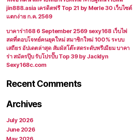
jin888.asia เครดิตฟรี Top 21 by Merle 30 เว็บไซต์
แตกง่าย ก.ค. 2569
บาคาร่า168 6 September 2569 sexy168 เว็บไพ่
สดที่ตอบโจทย์คนยุคใหม่ สมาชิกใหม่ 100% ระบบ
เสถียร อัปเดตล่าสุด สัมผัสโต๊ะสดระดับพรีเมียม บาคา
ร่า สมัครปุ๊บ รับโปรปั๊บ Top 39 by Jacklyn
Sexy168c.com
Recent Comments
Archives
July 2026
June 2026
May 2026