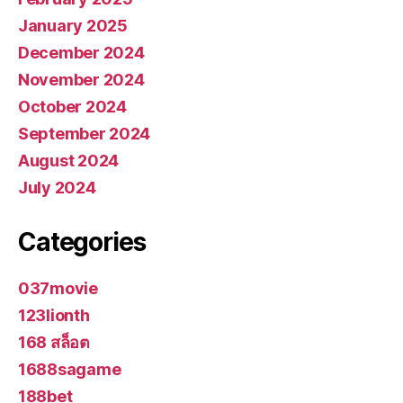
January 2025
December 2024
November 2024
October 2024
September 2024
August 2024
July 2024
Categories
037movie
123lionth
168 สล็อต
1688sagame
188bet