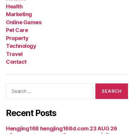
Health
Marketing
Online Games
Pet Care
Property
Technology
Travel
Contact
Search
for:
Recent Posts
Hengjing168 hengjing168d.com 23 AUG 26