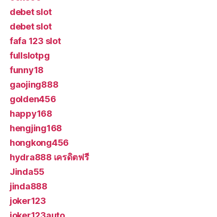
debet slot
debet slot
fafa 123 slot
fullslotpg
funny18
gaojing888
golden456
happy168
hengjing168
hongkong456
hydra888 เครดิตฟรี
Jinda55
jinda888
joker123
joker123auto