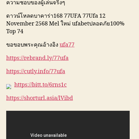
ความชอบของผู้เล่นจริงๆ
ดาวน์โหลดบาคาร่า168 77UFA 77Ufa 12
November 2568 Mel ใหม่ ufabetปลอดภัย100%
Top 74
ขอขอบพระคุณอ้างอิง
ufa77
https://rebrand.ly/77ufa
https://cutly.info/77ufa
https://bitt.to/6rns1c
https://shorturl.asia/lVibd