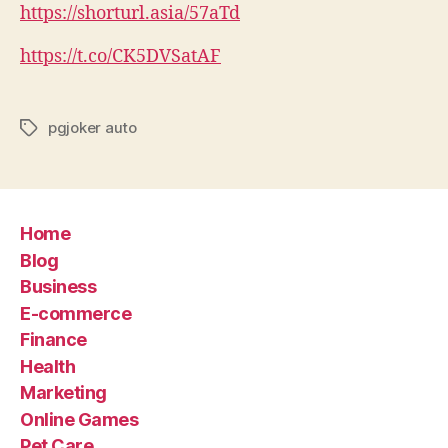
https://shorturl.asia/57aTd
https://t.co/CK5DVSatAF
pgjoker auto
Tags
Home
Blog
Business
E-commerce
Finance
Health
Marketing
Online Games
Pet Care