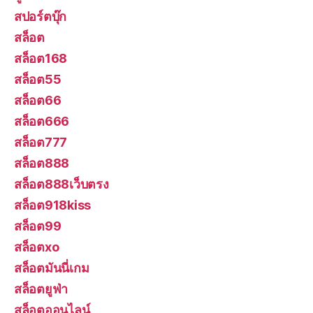
สปอร์ตบุ๊ก
สล็อต
สล็อต168
สล็อต55
สล็อต66
สล็อต666
สล็อต777
สล็อต888
สล็อต888เว็บตรง
สล็อต918kiss
สล็อต99
สล็อตxo
สล็อตมันนี่เกม
สล็อตยูฟ่า
สล็อตออนไลน์