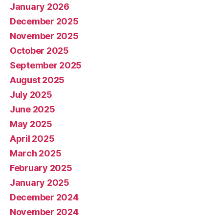
January 2026
December 2025
November 2025
October 2025
September 2025
August 2025
July 2025
June 2025
May 2025
April 2025
March 2025
February 2025
January 2025
December 2024
November 2024