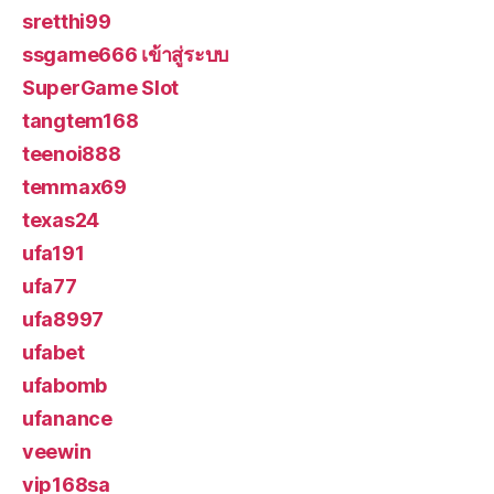
sretthi99
ssgame666 เข้าสู่ระบบ
SuperGame Slot
tangtem168
teenoi888
temmax69
texas24
ufa191
ufa77
ufa8997
ufabet
ufabomb
ufanance
veewin
vip168sa