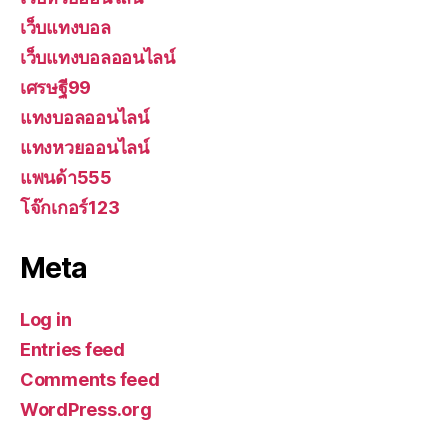
เว็บแทงบอล
เว็บแทงบอลออนไลน์
เศรษฐี99
แทงบอลออนไลน์
แทงหวยออนไลน์
แพนด้า555
โจ๊กเกอร์123
Meta
Log in
Entries feed
Comments feed
WordPress.org