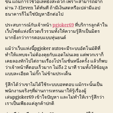
ขึ้น แถมการใช้วอเลทยังสะดวก เพราะสามารถฝาก
ผ่าน 7-Eleven ได้ทันที ถ้ามีเงินสดหรือเปล่ามีแอป
ธนาคารก็ไม่ใช่ปัญหาอีกต่อไป
ประสบการณ์กับเจ้าหน้า
pgjoker69
ที่บริการลูกค้าใน
เว็บไซต์แห่งนี้รวดเร็วรวมทั้งให้ความรู้สึกเป็นมิตร
มากยิ่งกว่าการตอบแบบหุ่นยนต์
แม้ว่าเว็บแห่งนี้pgjoker autoจะมีระบบอัตโนมัติที่
ทำให้แทบจะไม่ต้องคุยกับแอดไม่นเลย แต่พวกเราก็
เคยลองทักไปไต่ถามเรื่องโปรโมชั่นหนึ่งครั้ง แล้วก็พบ
ว่าเจ้าหน้าที่ตอบเร็วมาก ไม่ถึง 2 นาที รวมทั้งให้ข้อมูล
แบบละเอียด ไม่กั๊ก ไม่ข้ามประเด็น
รู้สึกได้ว่าเขาไม่ได้ใช้ระบบบอทตอบ แม้กระนั้นเป็น
พนักงานจริงๆที่ผ่านการเทรนมาให้รู้เรื่องผู้
เล่นpgjoker69 เข้าใจปัญหา และไม่ทำให้เรารู้สึกว่า
เราเป็นเพียงแค่ลูกค้าปกติ