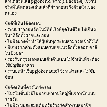
ส่วนดีส่วนเสีย pgjoker69 จากมุมมองของผู้ใช้งาน
จริงที่ได้ทดลองเล่นแล้วก็ฝากถอนจริงด้วยเงินของ
ตนเอง
ข้อดีที่เห็นได้ชัดเจน
• ระบบฝากถอนอัตโนมัติที่เร็วที่สุดในชีวิต ไม่เกิน 3
วินาทีอีกทั้งฝากและถอน
• ไม่มีอย่างต่ำ ทำให้ผู้เล่นทุกระดับสามารถเข้าถึงได้
• มีเกมจากค่ายดังแบบครบทุกแนวอีกทั้งสล็อต คาสิ
โน ยิงปลา
• รองรับทรูวอเลทแบบเต็มต้นแบบ ไม่จำเป็นที่จะต้อง
ใช้บัญชีธนาคาร
• ระบบหน้าเว็บpgjoker autoใช้งานง่ายและไม่ซับ
ซ้อน
ข้อคิดเห็นที่ควรไตร่ตรอง
• โปรโมชั่นยังมีไม่มากเท่าเว็บใหญ่ที่แจกหนักแบบ
รายวัน
• ไม่มีระบบสะสมแต้มหรือรีวอร์ดสำหรับสมาชิก