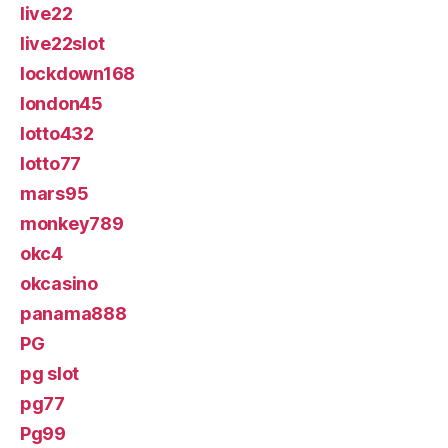
live22
live22slot
lockdown168
london45
lotto432
lotto77
mars95
monkey789
okc4
okcasino
panama888
PG
pg slot
pg77
Pg99