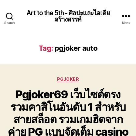
Art to the 5th - ศิลปะและไอเดีย
สร้างสรรค์
Search
Menu
Tag:
pgjoker auto
Categories
PGJOKER
Pgjoker69 เว็บไซต์ตรง
รวมคาสิโนอันดับ 1 สำหรับ
สายสล็อต รวมเกมฮิตจาก
ค่าย PG แบบจัดเต็ม casino