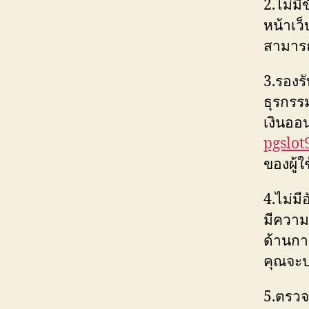
2.ไม่ม
หน้าเว
สามารถ
3.รองร
ธุรกร
เงินออ
pgslot
ของผู้
4.ไม่มี
มีความ
ด้านการ
คุณจะ
5.ตรวจ