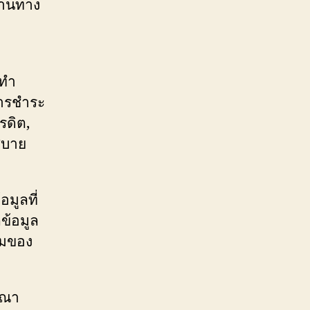
่านทาง
รทำ
ารชำระ
รดิต,
สบาย
มูลที่
ข้อมูล
รรมของ
รณา