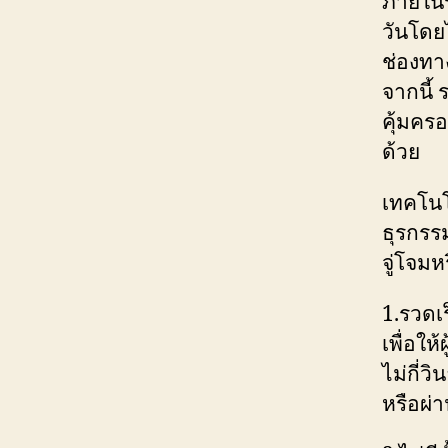
ภายในร
วันโดย
ช่องทา
จากนี้
คุ้มคร
ด้วย
เทคโนโล
ธุรกรร
จู่โจม
1.รวดเ
เพื่อให
ไม่กี่
หรือผ่