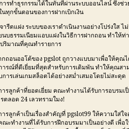
ารทำธุรกรรมได้ในทันทีผ่านระบบออนไลน์ ซึ่งช่ว
่นในทุกขั้นตอนของการฝากเบิกเงิน
่าจารีตแฝง ระบบของเราดำเนินงานอย่างโปร่งใส ไม่
ขนบธรรมเนียมแอบแฝงในวิธีการฝากถอน ทำให้ท่า
็มปริมาณที่คุณทำรายการ
กถอนออโต้ของ pgslot ถูกวางแบบมาเพื่อให้คุณได
ารณ์ที่ดีเยี่ยมที่สุดสำหรับการเดิมพัน ทำให้คุณส
ับการเล่นเกมสล็อตได้อย่างสม่ำเสมอโดยไม่สะดุด
การลูกค้าที่ยอดเยี่ยม คณะทำงานได้รับการอบรมเป
การตลอด 24 เลวทรามใมง!
ารลูกค้าเป็นเรื่องสำคัญที่ pgslot99 ให้ความใส่ใจอย
มีคณะทำงานที่ได้รับการฝึกอบรมมาเป็นอย่างดี เพื่อใ