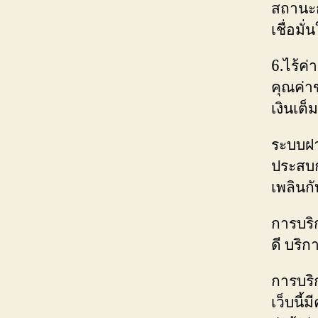
สถานะก
เชื่อมั
6.ไร้ค
คุณค่า
เงินเต
ระบบฝา
ประสบก
เพลินก
การบริ
ดี บริ
การบริก
เว็บนี้