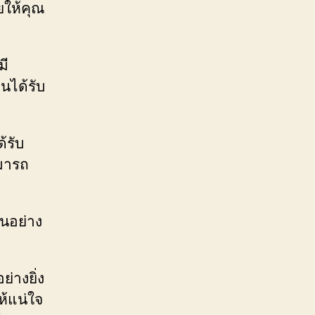
ยให้คุณ
มี
นได้รับ
้รับ
ามารถ
็นอย่าง
่างยิ่ง
ห้แน่ใจ